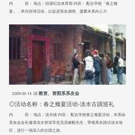
内 容： 地点：绍谟纪念体育馆 内容： 配合学校「春之飨
宴」，举办排球活动，以促进系友感情、凝聚本系向心力
教资、资图系系友会
2009-03-14
◎活动名称：春之飨宴活动-淡水古蹟巡礼
内 容： 地点：淡水镇 内容： 配合学校春之飨宴活动，本系由
系友会会长邀请淡水资深导览员吴峻毅先生，带领系友踏访淡水地
区，进行一场深入的古蹟之旅。