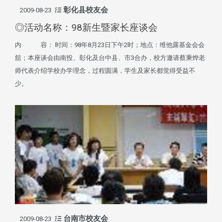
彰化县校友会
2009-08-23
◎活动名称：98新生暨家长座谈会
内 容： 时间：98年8月23日下午2时；地点：维他露基金会会
舘；本座谈会由南投、彰化及台中县、市3合办，校方邀请蔡秉烨老
师代表介绍学校办学理念，过程圆满，学生及家长都觉得受益不
少。
台南市校友会
2009-08-23