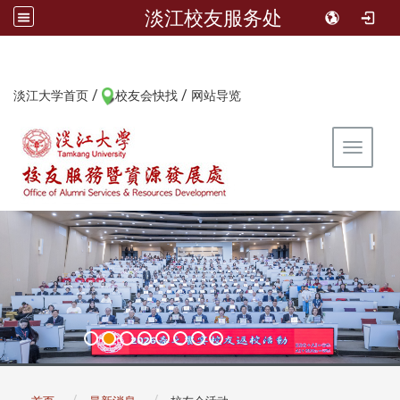
淡江校友服务处
/
/
:::
淡江大学首页
校友会快找
网站导览
Toggle 
:::