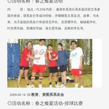
◎活动名称：春之飨宴活动
内 容： 地点：FL204 内容： 邀请本系杰出系友返回英文系参
观并座谈，请系友分享成功经验，并聊聊英文系近况、故事、与未
来。当天返校的系友计有侯登见学长、吴景耀学长、杨镇魁学长、
叶玲秀学姊、简珮玲学姊、谢主恩学姊、吴唯邦学长等。
教资、资图系系友会
2009-03-14
◎活动名称：春之飨宴活动-排球比赛