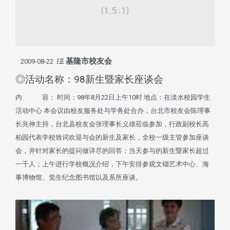
基隆市校友会
2009-08-22
◎活动名称：98新生暨家长座谈会
内 容： 时间：98年8月22日上午10时 地点：在淡水校园学生
活动中心 本会议由校友服务处与学务处合办，台北市校友会陈理事
长兆伸主持，台北县校友会张理事长义雄莅临参加，行政副校长高
柏园代表学校致词欢迎与会的新生及家长，全校一级主管参加座谈
会，并针对家长的提问做详尽的回答；当天参与的新生暨家长超过
一千人；上午进行学校概况介绍，下午安排参观文锱艺术中心、海
事博物馆、觉生纪念图书馆以及系所座谈。