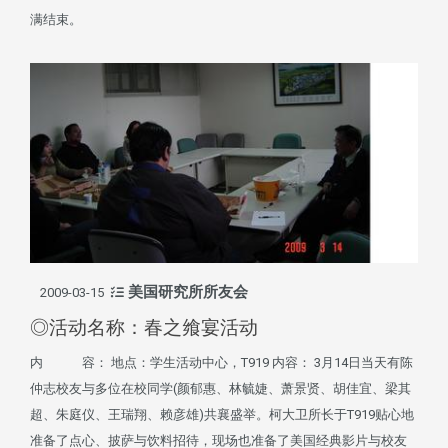
满结束。
美国研究所所友会
2009-03-15
◎活动名称：春之飨宴活动
内 容： 地点：学生活动中心，T919 内容： 3月14日当天有陈
仲志校友与多位在校同学(颜郁惠、林毓婕、萧景贤、胡佳宜、梁其
超、朱庭仪、王瑞翔、赖彦雄)共襄盛举。柯大卫所长于T919贴心地
准备了点心、披萨与饮料招待，现场也准备了美国经典影片与校友