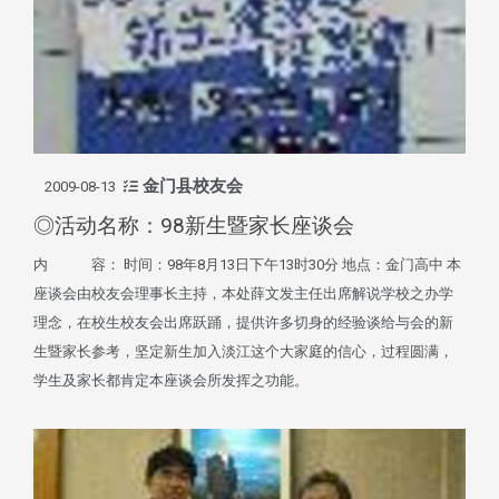
金门县校友会
2009-08-13
◎活动名称：98新生暨家长座谈会
内 容： 时间：98年8月13日下午13时30分 地点：金门高中 本
座谈会由校友会理事长主持，本处薛文发主任出席解说学校之办学
理念，在校生校友会出席跃踊，提供许多切身的经验谈给与会的新
生暨家长参考，坚定新生加入淡江这个大家庭的信心，过程圆满，
学生及家长都肯定本座谈会所发挥之功能。