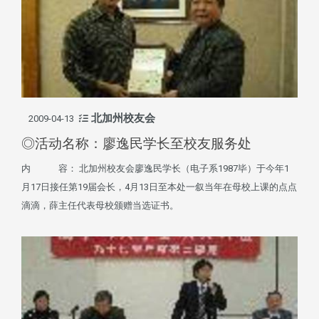
北加州校友会
2009-04-13
◎活动名称：廖逸民学长至校友服务处
内 容： 北加州校友会廖逸民学长（电子系1987毕）于今年1
月17日接任第19届会长，4月13日至本处一叙当年在母校上课的点点
滴滴，薛主任代表母校颁赠当选证书。