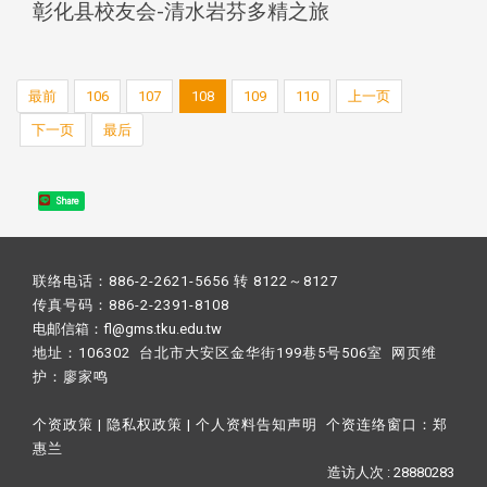
彰化县校友会-清水岩芬多精之旅
最前
106
107
108
109
110
上一页
下一页
最后
Share
联络电话：886-2-2621-5656 转 8122～8127
传真号码：886-2-2391-8108
电邮信箱：fl@gms.tku.edu.tw
地址：106302 台北市大安区金华街199巷5号506室 网页维
护：
廖家鸣​
个资政策
|
隐私权政策
|
个人资料告知声明
个资连络窗口：
郑
惠兰
造访人次 : 28880283