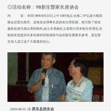
◎活动名称：98新生暨家长座谈会
内 容： 时间:98年8月23日上午10时地点:台南二中弘道大楼四
楼会议室台南市、县校友会理事长及校友出席跃踊，校方除了校友
服务处派代表出席协助外,由土木系杨长义老师介绍本校办学理念,在
校校友也提供许多切身的经验谈给与会的新生暨家长参考，坚定新
生加入淡江这个大家庭的信心。
屏东县校友会
2009-08-23