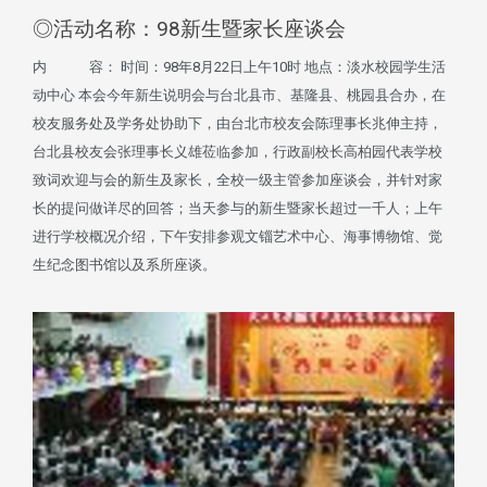
◎活动名称：98新生暨家长座谈会
内 容： 时间：98年8月22日上午10时 地点：淡水校园学生活
动中心 本会今年新生说明会与台北县市、基隆县、桃园县合办，在
校友服务处及学务处协助下，由台北市校友会陈理事长兆伸主持，
台北县校友会张理事长义雄莅临参加，行政副校长高柏园代表学校
致词欢迎与会的新生及家长，全校一级主管参加座谈会，并针对家
长的提问做详尽的回答；当天参与的新生暨家长超过一千人；上午
进行学校概况介绍，下午安排参观文锱艺术中心、海事博物馆、觉
生纪念图书馆以及系所座谈。