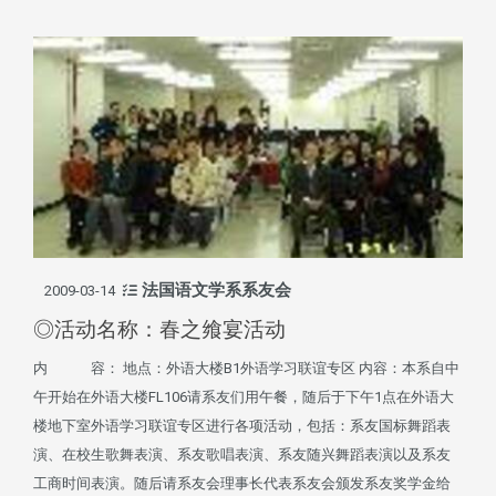
法国语文学系系友会
2009-03-14
◎活动名称：春之飨宴活动
内 容： 地点：外语大楼B1外语学习联谊专区 内容：本系自中
午开始在外语大楼FL106请系友们用午餐，随后于下午1点在外语大
楼地下室外语学习联谊专区进行各项活动，包括：系友国标舞蹈表
演、在校生歌舞表演、系友歌唱表演、系友随兴舞蹈表演以及系友
工商时间表演。随后请系友会理事长代表系友会颁发系友奖学金给