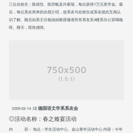
三位在校生：陈靖玟、陈羿帆及许家瑞，每位获得1万元奖学金。最
后，每位系友简单的自我介绍，使系友与在校生或系友彼此互相认
识了解。随后由系主任杨淑娟教授邀请所有系友至4楼系办公室喝咖
啡、聊天，联络感情。
德国语文学系系友会
2009-03-14
◎活动名称：春之飨宴活动
内 容： 地点：学生活动中心、金山青年活动中心 内容：今年