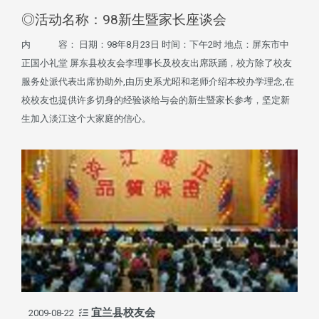
◎活动名称：98新生暨家长座谈会
内 容： 日期：98年8月23日 时间：下午2时 地点：屏东市中
正国小礼堂 屏东县校友会李理事长及校友出席跃踊，校方除了校友
服务处派代表出席协助外,由历史系尤昭和老师介绍本校办学理念,在
校校友也提供许多切身的经验谈给与会的新生暨家长参考，坚定新
生加入淡江这个大家庭的信心。
宜兰县校友会
2009-08-22