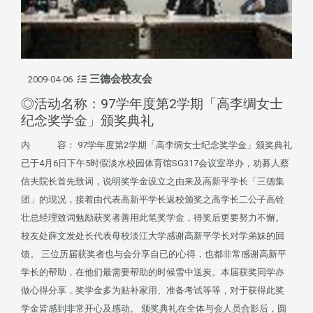
三德会校友会
2009-04-06
◎活动名称：97学年度第2学期「高李绸女士
纪念奖学金」颁奖典礼
内 容： 97学年度第2学期「高李绸女士纪念奖学金」颁奖典礼
已于4月6日下午5时假淡水校园体育馆SG317会议室举办，劝募人蔡
信夫院长首先致词，说明奖学金设立之由来及高新平学长「三德集
团」的现况，接着由代表高新平学长返校颁奖之高学长二公子高铨
壮总经理致词勉励获奖者善用此笔奖学金，得奖后更要努力不懈。
校友处薛文发处长代表母校淡江大学感谢高新平学长对学弟妹的回
馈。 三位历届获奖者也与会分享自已的心得，也都非常感谢高新平
学长的帮助，在他们最需要帮助的时候雪中送炭。本届获奖同学亦
做心得分享，奖学金多为贴补家用、准备考试等等，对于获得此奖
学金皆感到非常开心及感动。 颁奖典礼在全体与会人员合影后，圆