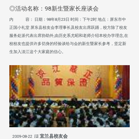
◎活动名称：98新生暨家长座谈会
内 容： 日期：98年8月23日 时间：下午2时 地点：屏东市中
正国小礼堂 屏东县校友会李理事长及校友出席跃踊，校方除了校友
服务处派代表出席协助外,由历史系尤昭和老师介绍本校办学理念,在
校校友也提供许多切身的经验谈给与会的新生暨家长参考，坚定新
生加入淡江这个大家庭的信心。
宜兰县校友会
2009-08-22