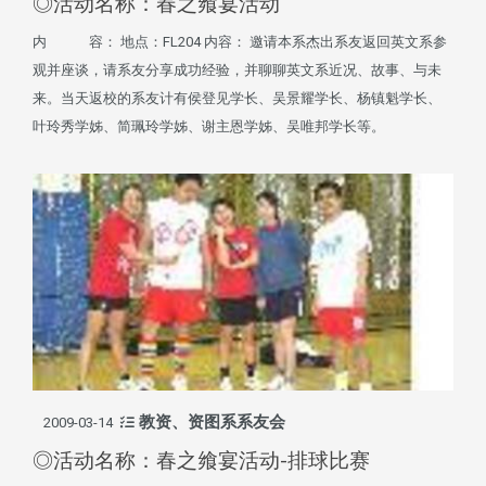
◎活动名称：春之飨宴活动
内 容： 地点：FL204 内容： 邀请本系杰出系友返回英文系参
观并座谈，请系友分享成功经验，并聊聊英文系近况、故事、与未
来。当天返校的系友计有侯登见学长、吴景耀学长、杨镇魁学长、
叶玲秀学姊、简珮玲学姊、谢主恩学姊、吴唯邦学长等。
教资、资图系系友会
2009-03-14
◎活动名称：春之飨宴活动-排球比赛