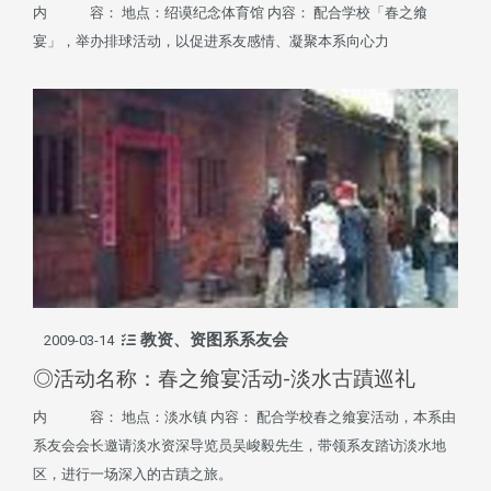
内 容： 地点：绍谟纪念体育馆 内容： 配合学校「春之飨
宴」，举办排球活动，以促进系友感情、凝聚本系向心力
教资、资图系系友会
2009-03-14
◎活动名称：春之飨宴活动-淡水古蹟巡礼
内 容： 地点：淡水镇 内容： 配合学校春之飨宴活动，本系由
系友会会长邀请淡水资深导览员吴峻毅先生，带领系友踏访淡水地
区，进行一场深入的古蹟之旅。