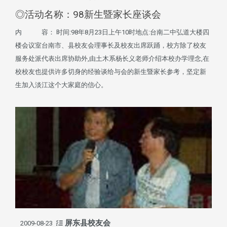
◎活动名称：98新生暨家长座谈会
内 容： 时间:98年8月23日上午10时地点:台南二中弘道大楼四
楼会议室台南市、县校友会理事长及校友出席跃踊，校方除了校友
服务处派代表出席协助外,由土木系杨长义老师介绍本校办学理念,在
校校友也提供许多切身的经验谈给与会的新生暨家长参考，坚定新
生加入淡江这个大家庭的信心。
屏东县校友会
2009-08-23