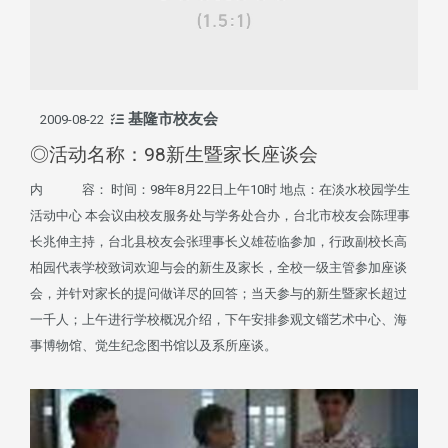
基隆市校友会
2009-08-22
◎活动名称：98新生暨家长座谈会
内 容： 时间：98年8月22日上午10时 地点：在淡水校园学生
活动中心 本会议由校友服务处与学务处合办，台北市校友会陈理事
长兆伸主持，台北县校友会张理事长义雄莅临参加，行政副校长高
柏园代表学校致词欢迎与会的新生及家长，全校一级主管参加座谈
会，并针对家长的提问做详尽的回答；当天参与的新生暨家长超过
一千人；上午进行学校概况介绍，下午安排参观文锱艺术中心、海
事博物馆、觉生纪念图书馆以及系所座谈。