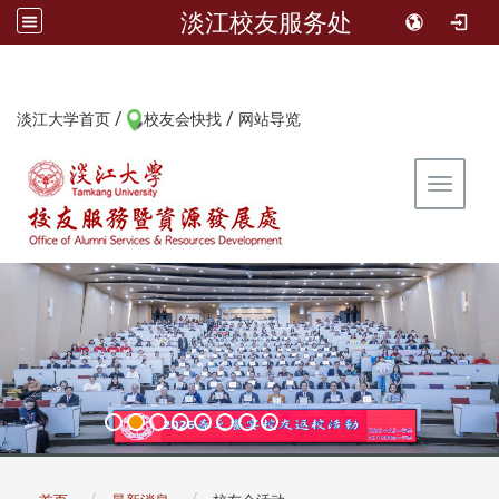
淡江校友服务处
/
/
:::
淡江大学首页
校友会快找
网站导览
Toggle 
:::