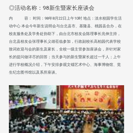
◎活动名称：98新生暨家长座谈会
内 容： 时间：98年8月22日上午10时 地点：淡水校园学生活
动中心 本会今年新生说明会与台北县市、基隆县、桃园县合办，在
校友服务处及学务处协助下，由台北市校友会陈理事长兆伸主持，
台北县校友会张理事长义雄莅临参加，行政副校长高柏园代表学校
致词欢迎与会的新生及家长，全校一级主管参加座谈会，并针对家
长的提问做详尽的回答；当天参与的新生暨家长超过一千人；上午
进行学校概况介绍，下午安排参观文锱艺术中心、海事博物馆、觉
生纪念图书馆以及系所座谈。