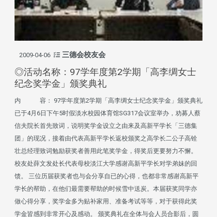
三德会校友会
2009-04-06
◎活动名称：97学年度第2学期「高李绸女士
纪念奖学金」颁奖典礼
内 容： 97学年度第2学期「高李绸女士纪念奖学金」颁奖典礼
已于4月6日下午5时假淡水校园体育馆SG317会议室举办，劝募人蔡
信夫院长首先致词，说明奖学金设立之由来及高新平学长「三德集
团」的现况，接着由代表高新平学长返校颁奖之高学长二公子高铨
壮总经理致词勉励获奖者善用此笔奖学金，得奖后更要努力不懈。
校友处薛文发处长代表母校淡江大学感谢高新平学长对学弟妹的回
馈。 三位历届获奖者也与会分享自已的心得，也都非常感谢高新平
学长的帮助，在他们最需要帮助的时候雪中送炭。本届获奖同学亦
做心得分享，奖学金多为贴补家用、准备考试等等，对于获得此奖
学金皆感到非常开心及感动。 颁奖典礼在全体与会人员合影后，圆