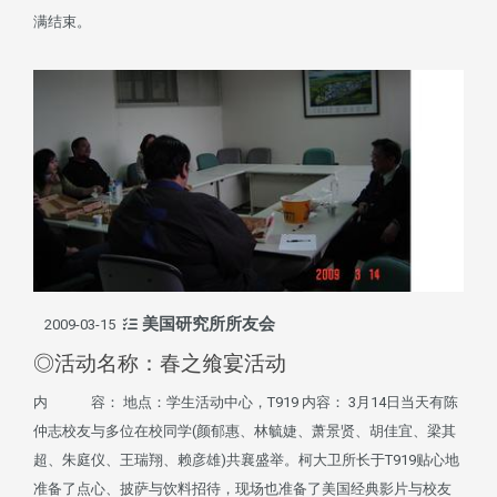
满结束。
美国研究所所友会
2009-03-15
◎活动名称：春之飨宴活动
内 容： 地点：学生活动中心，T919 内容： 3月14日当天有陈
仲志校友与多位在校同学(颜郁惠、林毓婕、萧景贤、胡佳宜、梁其
超、朱庭仪、王瑞翔、赖彦雄)共襄盛举。柯大卫所长于T919贴心地
准备了点心、披萨与饮料招待，现场也准备了美国经典影片与校友