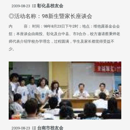
彰化县校友会
2009-08-23
◎活动名称：98新生暨家长座谈会
内 容： 时间：98年8月23日下午2时；地点：维他露基金会会
舘；本座谈会由南投、彰化及台中县、市3合办，校方邀请蔡秉烨老
师代表介绍学校办学理念，过程圆满，学生及家长都觉得受益不
少。
台南市校友会
2009-08-23