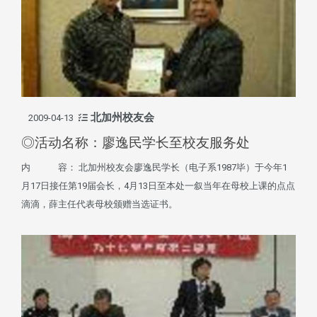
北加州校友会
2009-04-13
◎活动名称：廖逸民学长至校友服务处
内 容： 北加州校友会廖逸民学长（电子系1987毕）于今年1
月17日接任第19届会长，4月13日至本处一叙当年在母校上课的点点
滴滴，薛主任代表母校颁赠当选证书。