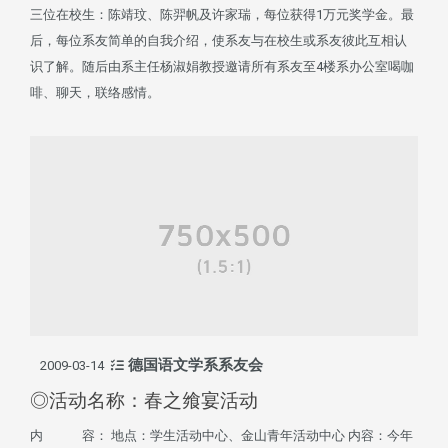
三位在校生：陈靖玟、陈羿帆及许家瑞，每位获得1万元奖学金。最
后，每位系友简单的自我介绍，使系友与在校生或系友彼此互相认
识了解。随后由系主任杨淑娟教授邀请所有系友至4楼系办公室喝咖
啡、聊天，联络感情。
德国语文学系系友会
2009-03-14
◎活动名称：春之飨宴活动
内 容： 地点：学生活动中心、金山青年活动中心 内容：今年