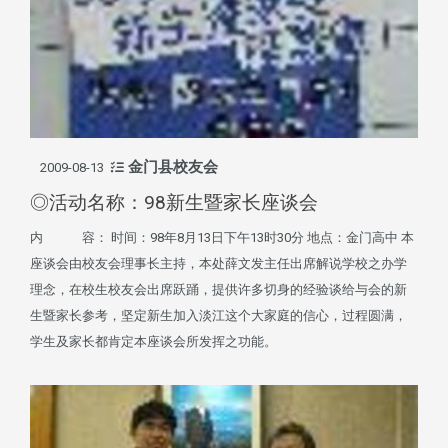
金门县校友会
2009-08-13
◎活动名称：98新生暨家长座谈会
内 容： 时间：98年8月13日下午13时30分 地点：金门高中 本
座谈会由校友会理事长主持，本处薛文发主任出席解说学校之办学
理念，在校生校友会出席跃踊，提供许多切身的经验谈给与会的新
生暨家长参考，坚定新生加入淡江这个大家庭的信心，过程圆满，
学生及家长都肯定本座谈会所发挥之功能。