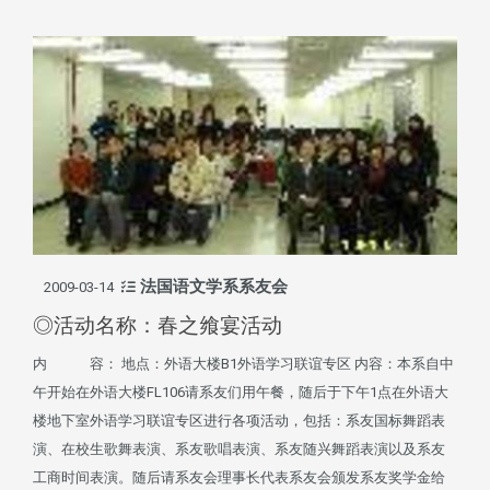
法国语文学系系友会
2009-03-14
◎活动名称：春之飨宴活动
内 容： 地点：外语大楼B1外语学习联谊专区 内容：本系自中
午开始在外语大楼FL106请系友们用午餐，随后于下午1点在外语大
楼地下室外语学习联谊专区进行各项活动，包括：系友国标舞蹈表
演、在校生歌舞表演、系友歌唱表演、系友随兴舞蹈表演以及系友
工商时间表演。随后请系友会理事长代表系友会颁发系友奖学金给