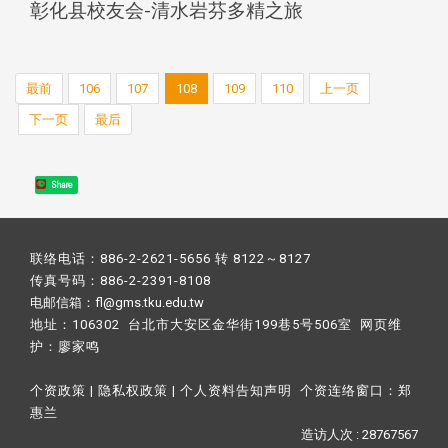
彰化县校友会-清水岩芬多精之旅
最前
106
107
108
109
110
上一页
下一页
最后
Share
联络电话：886-2-2621-5656 转 8122～8127
传真号码：886-2-2391-8108
电邮信箱：fl@gms.tku.edu.tw
地址：106302 台北市大安区金华街199巷5号506室 网页维
护：
廖家鸣​
个资政策
|
隐私权政策
|
个人资料告知声明
个资连络窗口：
郑
惠兰
造访人次 : 28767567