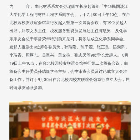
内 容： 由化材系系友会孙瑞隆学长发起筹组「中华民国淡江
大学化学工程与材料工程学系同学会」，于7月30日上午10点，在台
北校园校友联谊会馆举行发起人暨第一次筹备会议，有19位发起人
出席，郑东文系主任、校友服务暨资源发展处主任陈敏男，及化学
系系友会总干事曾荣华特别前来见习，将依法成立化学系同学会。
发起人推选出9位筹备委员为，孙瑞隆、陈干源、张正良、陈荣阵、
李瑞香、周厚志、吴重兴、萧文柱、张志民等9位学长发起人。 8月
19日上午10点，在台北校园校友联谊会馆举行第二次筹备会议，由
筹备会主任委员孙瑞隆学长主持，会中审查会员及讨论成立大会准
备工作，并订于9月30日在台北校园校友联谊会馆举行成立大会，届
时请系友踊跃参加。