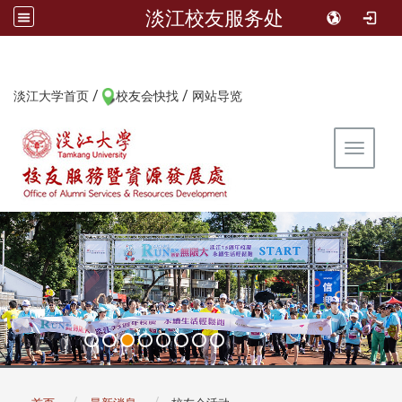
淡江校友服务处
/
/
:::
淡江大学首页
校友会快找
网站导览
Toggle 
:::