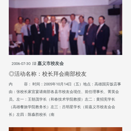
嘉义市校友会
2006-07-30
◎活动名称：校长拜会南部校友
内 容： 时间：2005年10月14日（五）地点：高雄国宾饭店事
由：张校长家宜宴请南部各县市校友会现任、前任理事长、菁英会
员。左一：王朝茂学长（和春技术学院教授）左二：黄招宪学长
（高雄餐旅学院教务长）左三：吕明星学长（前嘉义市校友会会
长）左四：陈淼胜校长（南