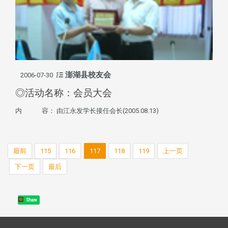
澎湖县校友会
2006-07-30
◎活动名称：会员大会
内 容： 由江永发学长接任会长(2005.08.13)
最前
115
116
117
118
119
上一页
下一页
最后
Share