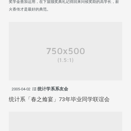
奖学金善加运用，在下届颁奖典礼记得回来问候奖助的高学长，薪
火香传才是最好的典范。
统计学系系友会
2005-04-02
统计系「春之飨宴」73年毕业同学联谊会