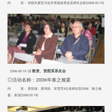
内 容： 张校长家宜与化学系返校系友及师长合影(2006.03.19)
教资、资图系系友会
2006-03-19
◎活动名称：2006年春之飨宴
内 容： 黄世雄、黄鸿珠、宋雪芳3位老师欣赏2006「春之飨
宴」表演(2006.03.19)