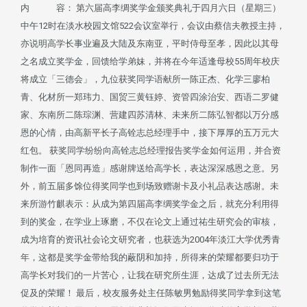
内 容： 第六届高李绸奖学金颁奖典礼于四月六日（星期三）
中午12时在淡水校园文馆522会议室举行，会议由蔡信夫教授主持，
亦说明高学长事业遍及大陆及东南亚，平时侍母至孝，因此以其母
之名成立奖学金，回馈给学弟妹，并将在今年适逢母校55周年校庆
将成立「三德会」，九位获奖同学语献所一陈正杰、化学三廖柏
青、化材所一郑玮力、国贸三黄钰婷、资管四涂治安、西语二罗健
家、东南所二陈琮渊、营建四苏清林、未来所二陈弘智都以万分感
恩的心情，由高新平长子高铨志总经理手中，接下厚厚的五万元大
红包。 获奖同学纷纷向高铨志总经理报告奖学金如何运用，并合资
制作一面「恩同再造」感谢牌送给高学长，表达深深感恩之意。另
外，前五届多馀位得奖同学也到场致赠谢卡及小礼品表达感谢。未
来所游竹麒表示：从成为第四届高李绸奖学金之后，就充分利用得
到的奖金，在学业上琢磨，不仅在论文上通过祐生研究会的审核，
成为培育的资讯社会论文研究者，也获选为2004年淡江大学优秀青
年，这都是奖学金带给我的蔽阴和加持，所得来的荣耀都要归功于
高学长对我们的一片苦心，让我在研究所生涯，达成了过去所无法
促及的荣耀！ 最后，校友服务处主任陈敏男勉励得奖同学拿到这笔