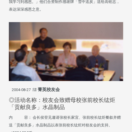
我学习到感恩。」他们合资制作感谢牌「雪中送炭」送给高铨志，
表达深深感恩之意。
菁英校友会
2004-08-27
◎活动名称：校友会致赠母校张前校长纮炬
「贡献良多」水晶制品
内 容： 会长侯登见邀请张校长家宜、张前校长纮炬餐叙并赠
送「贡献良多」水晶制品以表张前校长纮炬对校友会的支持。