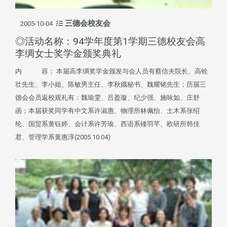
三德会校友会
2005-10-04
◎活动名称：94学年度第1学期三德校友会高
李绸女士奖学金颁奖典礼
内 容： 本届高李绸奖学金颁发与会人员有蔡信夫院长、高铨
壮先生、李小姐、陈敏男主任、李秋娥秘书、魏耀铭先生；历届三
德会会员返校观礼有：魏瑜雯、吕盈璇、纪少强、施咏如、庄舒
函；本届获奖同学有中文系许淑惠、物理所林佩怡、土木系张绍
纶、国贸系黄钰婷、会计系许芳瑜、西语系锺羽芊、欧研所韩佳
君、管理学系黄惠淳(2005.10.04)