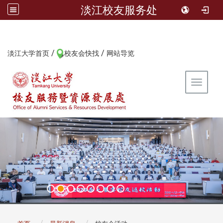
淡江校友服务处
/
/
:::
淡江大学首页
校友会快找
网站导览
Toggle 
:::