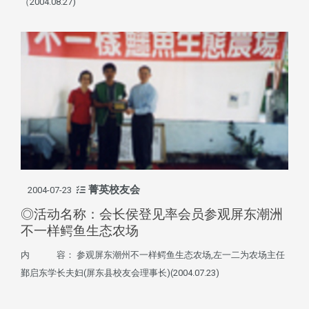
（2004.08.27)
菁英校友会
2004-07-23
◎活动名称：会长侯登见率会员参观屏东潮洲
不一样鳄鱼生态农场
内 容： 参观屏东潮州不一样鳄鱼生态农场,左一二为农场主任
鄞启东学长夫妇(屏东县校友会理事长)(2004.07.23)