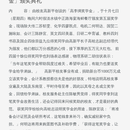
金」颁奖典礼
内 容： 由校友高新平创设的「高李绸奖学金」，于十月七日
（星期四）晚间六时假淡水镇中正路海宴海鲜餐厅颁发第五届奖学
金，现场除大传二苏郁雯、化学四廖凯贞、电机二何明达、国贸二
施咏如、会计三陈静宜、英文四邱美嘉、日研二申育诚、教科四刘
书容及国企四徐崇益九位得奖同学由高新平长子高铨志副总经理代
为颁发，他们都以万分感恩的心情，接下厚厚的五万元大红包。 前
四届十馀位得奖同学也到场表达感谢，物理系研二胡佳状表示：
「当年这笔奖学金帮助我度过难关，希望毕业后，有能力也要送奖
学金给学弟妹。」 高新平校友事业有成，捐助新台币1000万元成
立该奖学金，会计系教授蔡信夫是他的好朋友，特地说明高校友事
业遍及大陆及东南亚，平时侍母至孝，因此以其母之名成立奖学
金，回馈给学弟妹。校友服务处主任陈敏男觉得，得奖同学拿到这
笔奖学金改善生活，还会记得回来问候奖助的校友，才是最好的典
范。 获奖同学纷纷向高铨志说明奖学金的用途，陈静宜说：「将准
备会计证照及会研所考试，这笔钱拿来补习，确实减轻家中负
担。」何明达将用来购置图书及补助学费，「获得这笔奖学金，让