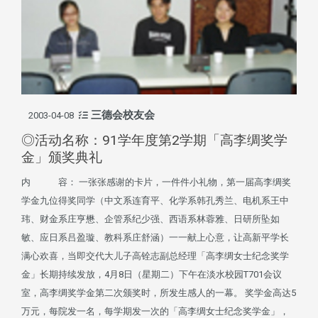
三德会校友会
2003-04-08
◎活动名称：91学年度第2学期「高李绸奖学
金」颁奖典礼
内 容： 一张张感谢的卡片，一件件小礼物，第一届高李绸奖
学金九位得奖同学（中文系连育平、化学系韩孔秀兰、电机系王中
玮、财金系庄亨懋、企管系纪少强、西语系林蓉雅、日研所坠如
敏、应日系吕盈璇、教科系庄舒涵）一一献上心意，让高新平学长
满心欢喜，当即交代大儿子高铨志副总经理「高李绸女士纪念奖学
金」长期持续发放，4月8日（星期二）下午在淡水校园T701会议
室，高李绸奖学金第二次颁奖时，所发生感人的一幕。 奖学金高达5
万元，每院发一名，每学期发一次的「高李绸女士纪念奖学金」，