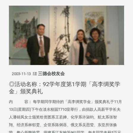
三德会校友会
2003-11-13
◎活动名称：92学年度第1学期「高李绸奖学
金」颁奖典礼
内 容： 每学期同学期待的「高李绸奖学金」颁奖典礼于11月
13日(星期四)下午在淡水校园T710室举行，由捐款人高新平学长夫
人潘锦凤女士颁奖给资图系王若婵、化学系许淑钧、航太系张智
翔、经济系林郁雯、企管系陈俐蓓、俄文系吴思莹、东亚所张焕
荣、教心所魏瑜雯、营建系江东翰等9位同学，每名同学各获5万元