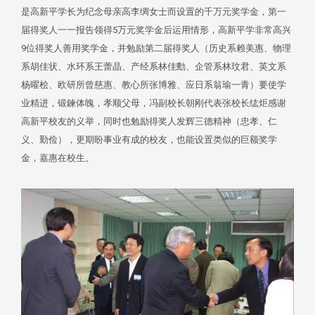
是高新平学长为纪念母亲高李绸女士而设置的千万元奖学金，第一
届得奖人一一报告领得5万元奖学金后运用情形，高新平学非常高兴
9位得奖人善用奖学金，并勉励第二届得奖人（历史系赖美惠、物理
系胡佳状、水环系王蕾晶、产经系林佳勳、企管系林玟君、英文系
杨曜桧、欧研所曾慈惠、教心所张博雅、应日系翁瑜一青）要使学
业精进，锻鍊体魄，孝顺父母，冯副校长朝刚代表张校长纮炬感谢
高新平校友的义举，同时也勉励得奖人发辉三德精神（忠孝、仁
义、勤俭），更期盼事业有成的校友，也能设置类似的巨额奖学
金，嘉惠在校生。