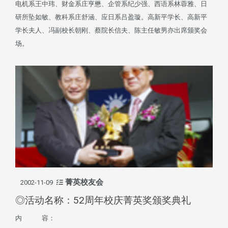
电机系王中玮、财金系庄亨懋、企管系纪少强、西语系林蓉雅、日
研所坠如敏、教科系庄舒涵、应日系吕盈璇。高新平学长、高新平
学长夫人、冯副校长朝刚、蔡院长信夫、陈主任敏男亦出席颁奖会
场。
菁英校友会
2002-11-09
◎活动名称：52周年校庆菁英奖颁奖典礼
内 容：