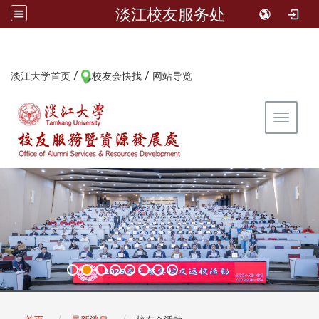
淡江校友服务处
/
/
:::
淡江大学首页
校友会快找
网站导览
Toggle 
:::