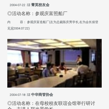
菁英校友会
2004-07-22
◎活动名称：参观庆富照船厂
内 容： 参观庆富造船厂(左为总裁陈庆男学长,右为会长侯登
见)[(2004.07.22)
中华商管协会
2004-07-18
◎活动名称：在母校校友联谊会馆举行研讨