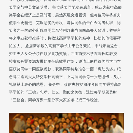
奖学金与中英文证明书。 每位获奖同学发表感言，咸认为获得高额
奖学金在经济上是及时雨，虽然家境突遭困境，但每位同学将努力
使学业更精进，克服恶劣的环境，每位同学的告白令闻者动容。得
奖者之一的教心所魏瑜雯母亲特别赶来当面向高夫人致谢，并誓言
将来事业获得改善时，将效法高新平学长的精神，协助其他需要帮
忙的人。 旅居新加坡的高新平学长由于公务繁忙，未能亲自返台，
委由夫人及公子亲自颁发此项奖项，并由前技术学院院长蔡教授、
校友服务暨资源发展处主任陈敏男作陪，邀请上两届得奖同学与本
届获奖同学一同座谈餐叙，获奖同学特别准备一面「惠助良多」纪
念牌回送高夫人转交学长高新平，上两届同学每一张感谢卡，及小
礼物献上衷心的感恩。 餐会中，蔡信夫教授期许各位同学秉持高新
平学长的「三德」忠孝、仁义、勤俭之美德，透过每学期颁奖时
「三德会」同学齐聚一堂分享大家的读书或工作经验。