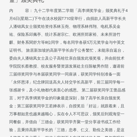
内 容： 九十二学年度第二学期「高李绸奖学金」颁奖典礼于4
月6日(星期二)下午在淡水校园T710室举行，由捐款人高新平学长夫
人潘锦凤女士颁奖给资传系林玉尧、物理系林伟翔、电机系吴金
祐、保险系邱佩亭、统计系谢宗仁、欧洲所郑家裕、未来所游竹
麒、财务系関舒方等8位同学，每名同学各获5万元奖学金与中英文
证明书。 旅居新加坡的高新平学长由于公务繁忙，未能亲自返台，
委由夫人潘锦凤女士及公子高铨壮亲自颁发此项奖项，并由前技术
学院院长蔡教授、校友服务暨资源发展处主任陈敏男作陪，邀请前
三届得奖同学与本届获奖同学一同座谈，获奖同学特别准备一面
「永怀恩泽」纪念牌回送高夫人转交学长高新平，前三届同学每一
张感谢卡，及小礼物都代表衷心的感恩。 第二届获奖同学王蕾晶感
言，对于高李绸奖学金的印象最是深刻，除了高学长亲自颁发奖
金；第三届获奖同学王若婵表示，自授奖后「好运」就跟着来，且
万事都如意也越来越顺心，实在令人不可思议，颁奖后到观海堂一
同餐叙，并借由「三德会」获奖同学齐聚一堂分享读书或工作经
验，且秉持高新平学长的「三德」忠孝、仁义、勤俭之美德，是这