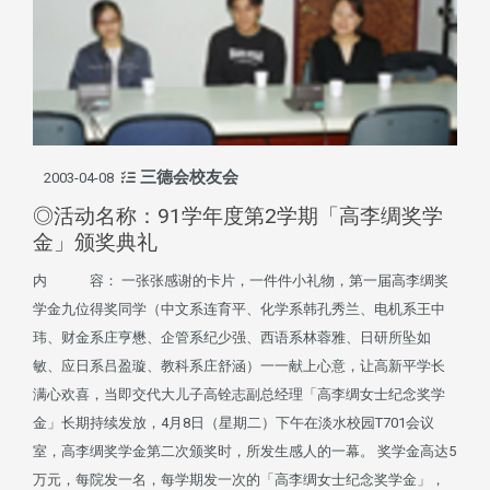
三德会校友会
2003-04-08
◎活动名称：91学年度第2学期「高李绸奖学
金」颁奖典礼
内 容： 一张张感谢的卡片，一件件小礼物，第一届高李绸奖
学金九位得奖同学（中文系连育平、化学系韩孔秀兰、电机系王中
玮、财金系庄亨懋、企管系纪少强、西语系林蓉雅、日研所坠如
敏、应日系吕盈璇、教科系庄舒涵）一一献上心意，让高新平学长
满心欢喜，当即交代大儿子高铨志副总经理「高李绸女士纪念奖学
金」长期持续发放，4月8日（星期二）下午在淡水校园T701会议
室，高李绸奖学金第二次颁奖时，所发生感人的一幕。 奖学金高达5
万元，每院发一名，每学期发一次的「高李绸女士纪念奖学金」，