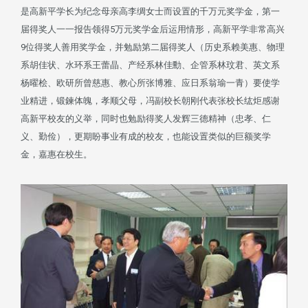
是高新平学长为纪念母亲高李绸女士而设置的千万元奖学金，第一
届得奖人一一报告领得5万元奖学金后运用情形，高新平学非常高兴
9位得奖人善用奖学金，并勉励第二届得奖人（历史系赖美惠、物理
系胡佳状、水环系王蕾晶、产经系林佳勳、企管系林玟君、英文系
杨曜桧、欧研所曾慈惠、教心所张博雅、应日系翁瑜一青）要使学
业精进，锻鍊体魄，孝顺父母，冯副校长朝刚代表张校长纮炬感谢
高新平校友的义举，同时也勉励得奖人发辉三德精神（忠孝、仁
义、勤俭），更期盼事业有成的校友，也能设置类似的巨额奖学
金，嘉惠在校生。