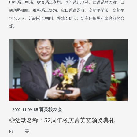
电机系王中玮、财金系庄亨懋、企管系纪少强、西语系林蓉雅、日
研所坠如敏、教科系庄舒涵、应日系吕盈璇。高新平学长、高新平
学长夫人、冯副校长朝刚、蔡院长信夫、陈主任敏男亦出席颁奖会
场。
菁英校友会
2002-11-09
◎活动名称：52周年校庆菁英奖颁奖典礼
内 容：