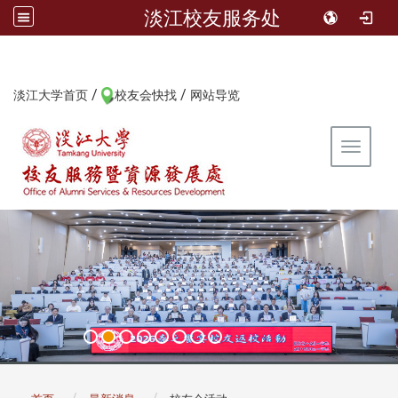
淡江校友服务处
/
/
:::
淡江大学首页
校友会快找
网站导览
Toggle 
:::