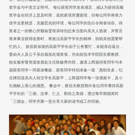
奖学金与中英文证明书。 每位获奖同学发表感言，咸认为获得高额
奖学金在经济上是及时雨，虽然家境突遭困境，但每位同学将努力
使学业更精进，克服恶劣的环境，每位同学的告白令闻者动容。得
奖者之一的教心所魏瑜雯母亲特别赶来当面向高夫人致谢，并誓言
将来事业获得改善时，将效法高新平学长的精神，协助其他需要帮
忙的人。 旅居新加坡的高新平学长由于公务繁忙，未能亲自返台，
委由夫人及公子亲自颁发此项奖项，并由前技术学院院长蔡教授、
校友服务暨资源发展处主任陈敏男作陪，邀请上两届得奖同学与本
届获奖同学一同座谈餐叙，获奖同学特别准备一面「惠助良多」纪
念牌回送高夫人转交学长高新平，上两届同学每一张感谢卡，及小
礼物献上衷心的感恩。 餐会中，蔡信夫教授期许各位同学秉持高新
平学长的「三德」忠孝、仁义、勤俭之美德，透过每学期颁奖时
「三德会」同学齐聚一堂分享大家的读书或工作经验。