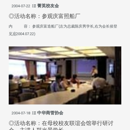
菁英校友会
2004-07-22
◎活动名称：参观庆富照船厂
内 容： 参观庆富造船厂(左为总裁陈庆男学长,右为会长侯登
见)[(2004.07.22)
中华商管协会
2004-07-18
◎活动名称：在母校校友联谊会馆举行研讨