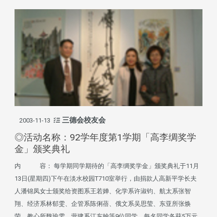
三德会校友会
2003-11-13
◎活动名称：92学年度第1学期「高李绸奖学
金」颁奖典礼
内 容： 每学期同学期待的「高李绸奖学金」颁奖典礼于11月
13日(星期四)下午在淡水校园T710室举行，由捐款人高新平学长夫
人潘锦凤女士颁奖给资图系王若婵、化学系许淑钧、航太系张智
翔、经济系林郁雯、企管系陈俐蓓、俄文系吴思莹、东亚所张焕
荣、教心所魏瑜雯、营建系江东翰等9位同学，每名同学各获5万元