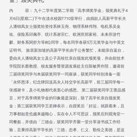
内 容： 九十二学年度第二学期「高李绸奖学金」颁奖典礼于4
月6日(星期二)下午在淡水校园T710室举行，由捐款人高新平学长夫
人潘锦凤女士颁奖给资传系林玉尧、物理系林伟翔、电机系吴金
祐、保险系邱佩亭、统计系谢宗仁、欧洲所郑家裕、未来所游竹
麒、财务系関舒方等8位同学，每名同学各获5万元奖学金与中英文
证明书。 旅居新加坡的高新平学长由于公务繁忙，未能亲自返台，
委由夫人潘锦凤女士及公子高铨壮亲自颁发此项奖项，并由前技术
学院院长蔡教授、校友服务暨资源发展处主任陈敏男作陪，邀请前
三届得奖同学与本届获奖同学一同座谈，获奖同学特别准备一面
「永怀恩泽」纪念牌回送高夫人转交学长高新平，前三届同学每一
张感谢卡，及小礼物都代表衷心的感恩。 第二届获奖同学王蕾晶感
言，对于高李绸奖学金的印象最是深刻，除了高学长亲自颁发奖
金；第三届获奖同学王若婵表示，自授奖后「好运」就跟着来，且
万事都如意也越来越顺心，实在令人不可思议，颁奖后到观海堂一
同餐叙，并借由「三德会」获奖同学齐聚一堂分享读书或工作经
验，且秉持高新平学长的「三德」忠孝、仁义、勤俭之美德，是这