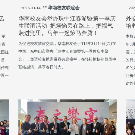
华南校友联谊会
2026-03-14
202
忆
华南校友会举办珠中江春游暨第一季庆
外
生联谊活动 把烦恼丢在路上，把福气
培
装进兜里。马年一起策马奔腾！
，举
本校
为促进校友情谊交流，华南校友会于115年3月14日(六)在
的资
年3
中国广东中山市举办「珠中江春游暨第一季度庆生聚
校园往
涯，
会」，邀请校友携家带眷共襄盛举，在轻松愉快的氛围中
。首
的日
联络感情、共享春日时光。
续传统
名的
并逐一
刊价
访外