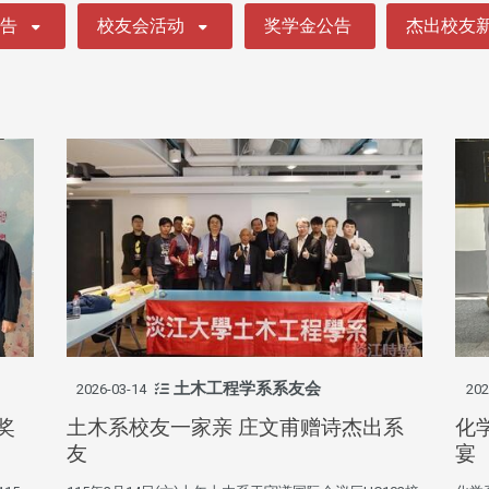
公告
校友会活动
奖学金公告
杰出校友
土木工程学系系友会
2026-03-14
202
奖
土木系校友一家亲 庄文甫赠诗杰出系
化
友
宴