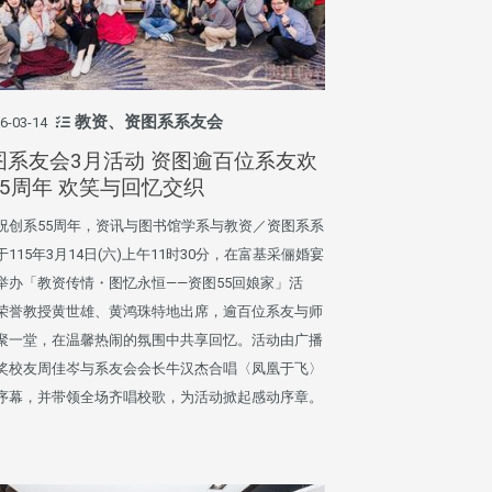
教资、资图系系友会
6-03-14
图系友会3月活动 资图逾百位系友欢
55周年 欢笑与回忆交织
祝创系55周年，资讯与图书馆学系与教资／资图系系
于115年3月14日(六)上午11时30分，在富基采俪婚宴
举办「教资传情・图忆永恒——资图55回娘家」活
荣誉教授黄世雄、黄鸿珠特地出席，逾百位系友与师
聚一堂，在温馨热闹的氛围中共享回忆。活动由广播
奖校友周佳岑与系友会会长牛汉杰合唱〈凤凰于飞〉
序幕，并带领全场齐唱校歌，为活动掀起感动序章。