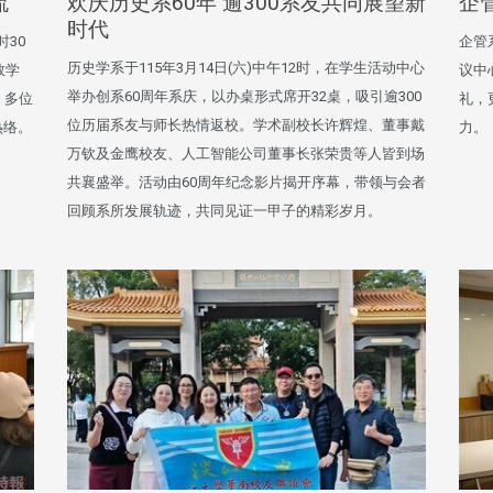
流
欢庆历史系60年 逾300系友共同展望新
企
时代
时30
企管
历史学系于115年3月14日(六)中午12时，在学生活动中心
数学
议中
举办创系60周年系庆，以办桌形式席开32桌，吸引逾300
，多位
礼，
位历届系友与师长热情返校。学术副校长许辉煌、董事戴
热络。
力。
万钦及金鹰校友、人工智能公司董事长张荣贵等人皆到场
共襄盛举。活动由60周年纪念影片揭开序幕，带领与会者
回顾系所发展轨迹，共同见证一甲子的精彩岁月。