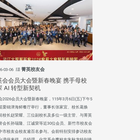
菁英校友会
6-03-06
英会会员大会暨新春晚宴 携手母校
 AI 转型新契机
会2026会员大会暨新春晚宴，115年3月6日(五)下午5
苗栗锦津海鲜餐厅举行，董事长张家宜、校长葛焕
前校长赵荣耀、三位副校长及多位一级主管、与菁英
誉会长孙瑞隆、江诚荣等近30位会员、新竹市校友会
中市校友会校友逾百名参与。会前特别安排参访校友
台湾保来得，总经理，化学系金鹰校友朱秋龙特别接