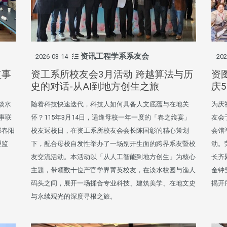
资讯工程学系系友会
2026-03-14
202
监事
资工系所校友会3月活动 跨越算法与历
资
史的对话-从AI到地方创生之旅
庆
在淡水
随着科技快速迭代，科技人如何具备人文底蕴与在地关
为庆
监事联
怀？115年3月14日，适逢母校一年一度的「春之飨宴」
友会
彭春阳
校友返校日，在资工系所校友会会长陈国彰的精心策划
会馆
理监
下，配合母校自发性举办了一场别开生面的跨界系友暨校
动。
友交流活动。本活动以「从人工智能到地方创生」为核心
长齐
主题，带领数十位产官学界菁英校友，在淡水校园与渔人
金钟
码头之间，展开一场揉合专业科技、建筑美学、在地文史
揭开
与永续观光的深度寻根之旅。