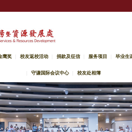
金鹰奖
校友返校活动
捐款及征信
服务项目
毕业生
守谦国际会议中心
校友处相簿