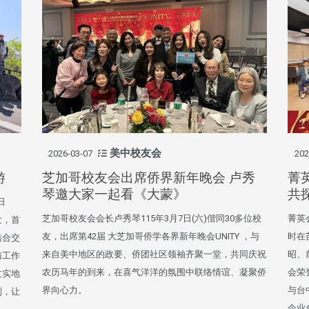
美中校友会
2026-03-07
202
游
芝加哥校友会出席侨界新年晚会 卢秀
菁
琴邀大家一起看《大蒙》
共探
日
芝加哥校友会会长卢秀琴115年3月7日(六)偕同30多位校
菁英
发，首
友，出席第42届 大芝加哥侨学各界新年晚会UNITY ，与
时在
结合交
来自美中地区的政要、侨团社区领袖齐聚一堂，共同庆祝
昭、
与工作
农历马年的到来，在喜气洋洋的氛围中联络情谊、凝聚侨
会荣
过实地
界向心力。
与台
制，让
企业