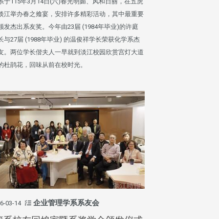
系于115年3月14日(六)春光明媚、风和日丽，在五虎
淡江举办春之飨宴，安排许多精彩活动，其中最重要
颁发杰出系友奖。今年由23届 (1984年毕业)的许庭
长与27届 (1988年毕业) 的温俊祥学长荣获化学系杰
友。两位学长偕夫人一早就到淡江校园欣赏宫灯大道
的杜鹃花，回味从前在校时光。
企业管理学系系友会
6-03-14