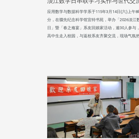
淡江数学日串联学习实作与世代交
应用数学与数据科学学系于115年3月14日(六)上午8
分，在骝先纪念科学馆宜特书苑，举办「2026淡江
日」暨「春之飨宴」系友回娘家活动，逾30人参与
高中生走入校园，与返校系友齐聚交流，现场气氛