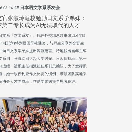
日本语文学系系友会
6-03-14
交官张淑玲返校勉励日文系学弟妹：
养第二专长成为AI无法取代的人才
日文系「杰出系友」、现任外交部总领事张淑玲115
月14日(六)特别返回母校受奖，与师生分享外交官生
并向日文系学弟妹提出深刻建言。特地找出当年主编
文系刊，张淑玲回忆起大学时光。只因保持班上第一
好成绩，被系主任指派担任系刊总编辑，为了发挥系
值，她一改仅刊登作文比赛的惯例，带领团队实地采
贸协会人才养成班，帮助学弟妹提早思考职涯。