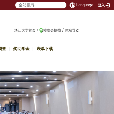
Language
登入
/
/
:::
淡江大学首页
校友会快找
网站导览
调查
奖助学金
表单下载