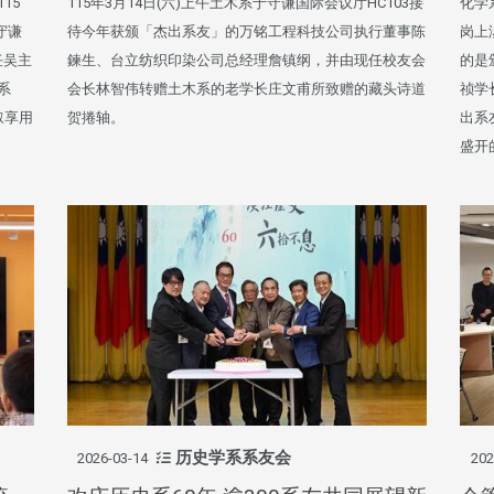
15
115年3月14日(六)上午土木系于守谦国际会议厅HC103接
化学
守谦
待今年获颁「杰出系友」的万铭工程科技公司执行董事陈
岗上
任吴主
鍊生、台立纺织印染公司总经理詹镇纲，并由现任校友会
的是
系
会长林智伟转赠土木系的老学长庄文甫所致赠的藏头诗道
祯学
叙享用
贺捲轴。
出系
盛开
历史学系系友会
2026-03-14
202