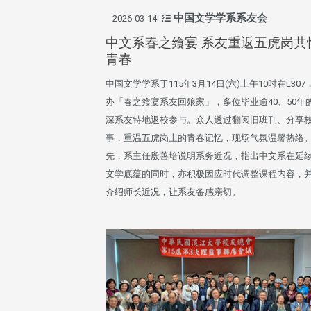
中国文学学系系友会
2026-03-14
中文系春之飨宴 系友重返五虎岗共
青春
中国文学学系于115年3月14日(六)上午10时在L307
办「春之飨宴系友回娘家」，多位毕业逾40、50年
深系友特地返校参与。众人透过翻阅旧班刊、分享
事，重温五虎岗上的青春记忆，现场气氛温馨热络
先，系主任殷善培说明系务近况，指出中文系在延
文学底蕴的同时，亦积极因应时代调整课程内容，
介绍师长近况，让系友备感亲切。