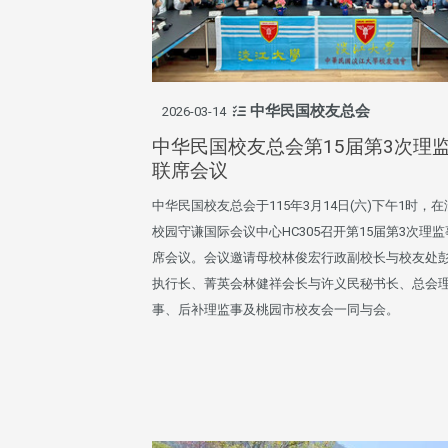
中华民国校友总会
2026-03-14
中华民国校友总会第15届第3次理
联席会议
中华民国校友总会于115年3月14日(六)下午1时，
校园守谦国际会议中心HC305召开第15届第3次理
席会议。会议邀请母校林俊宏行政副校长与校友处
执行长、菁英会林健祥会长与许义民秘书长、总会
事、后补理监事及桃园市校友会一同与会。