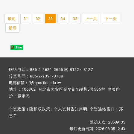
最前
31
32
33
34
35
上一页
下一页
最后
Share
联络电话：886-2-2621-5656 转 8122～8127
传真号码：886-2-2391-8108
电邮信箱：fl@gms.tku.edu.tw
地址：106302 台北市大安区金华街199巷5号506室 网页维
护：
廖家鸣​
个资政策
|
隐私权政策
|
个人资料告知声明
个资连络窗口：
郑
惠兰
造访人次 : 28689135
最后更新日期 :
2026-08-05 12:43