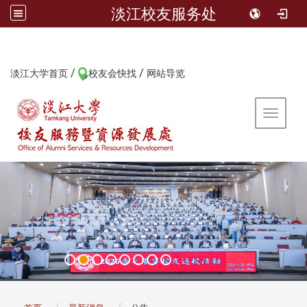
淡江校友服务处
/
/
:::
淡江大学首页
校友会快找
网站导览
Toggle 
:::