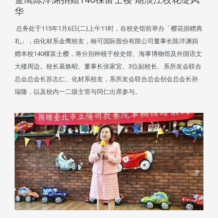
华
总务处于115年1月6日(二)上午11时，在校史馆前举办「樱花捐赠典
礼」，由化材系金鹰校友，翰可国际股份有限公司董事长陈洋渊捐
赠本校140棵富士樱，将分别种植于校史馆、海事博物馆及外国语文
大楼周边。校长葛焕昭、董事长张家宜、3位副校长、系所友会联合
总会总会长苏志仁、化材系校友，系所友会联合总会创会总会长孙
瑞隆，以及校内一二级主管与同仁出席参与。