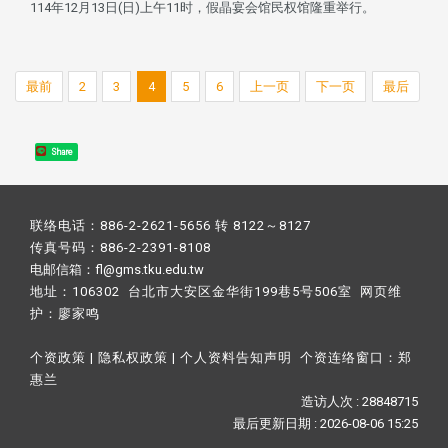
114年12月13日(日)上午11时，假晶宴会馆民权馆隆重举行。
最前
2
3
4
5
6
上一页
下一页
最后
Share
联络电话：886-2-2621-5656 转 8122～8127
传真号码：886-2-2391-8108
电邮信箱：fl@gms.tku.edu.tw
地址：106302 台北市大安区金华街199巷5号506室 网页维
护：
廖家鸣​
个资政策
|
隐私权政策
|
个人资料告知声明
个资连络窗口：
郑
惠兰
造访人次 : 28848715
最后更新日期 :
2026-08-06 15:25