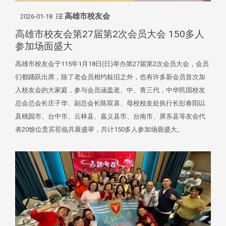
高雄市校友会
2026-01-18
高雄市校友会第27届第2次会员大会 150多人
参加场面盛大
高雄市校友会于115年1月18日(日)举办第27届第2次会员大会，会员
们都踊跃出席，除了老会员相约敍旧之外，也有许多新会员首次加
入校友会的大家庭，参与会员涵盖老、中、青三代，中华民国校友
总会总会长庄子华、副总会长陈双喜、母校校友处执行长彭春阳以
及桃园市、台中市、云林县、嘉义县市、台南市、屏东县等友会代
表20馀位贵宾莅临共襄盛举，共计150多人参加场面盛大。