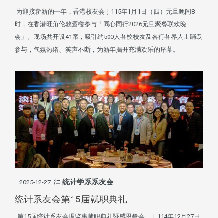
为迎接崭新的一年，香港校友会于115年1月1日（四）元旦晚间8
时，在香港旺角伦敦酒楼参与「同心同行2026元旦聚餐联欢晚
会」。现场共开设41席，吸引约500人各校校友及各行各界人士踊跃
参与，气氛热络、笑声不断，为新年揭开充满欢乐的序幕。
统计学系系友会
2025-12-27
统计系友会第15届就职典礼
第15届统计系友会理监事就职典礼暨感恩餐会，于114年12月27日