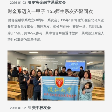
财务金融学系系友会
2026-01-03
财金系迈入一甲子 165师生系友齐聚同欢
财务金融学系成立60周年，系友会于115年1月3日(六)在台北马来亚
餐厅举办系友聚会，历届系友、师长与在校生齐聚一堂。活动现场
席开16桌，共165人参与，其中包含18位退休教师，展现淡江财金人
跨世代凝聚的深厚情谊。
美中校友会
2026-01-02