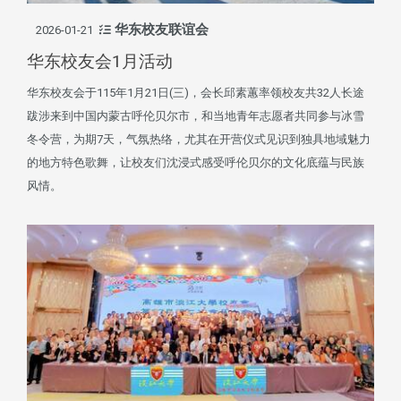
华东校友联谊会
2026-01-21
华东校友会1月活动
华东校友会于115年1月21日(三)，会长邱素蕙率领校友共32人长途
跋涉来到中国内蒙古呼伦贝尔市，和当地青年志愿者共同参与冰雪
冬令营，为期7天，气氛热络，尤其在开营仪式见识到独具地域魅力
的地方特色歌舞，让校友们沈浸式感受呼伦贝尔的文化底蕴与民族
风情。