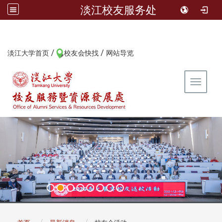
淡江校友服务处
/
/
:::
淡江大学首页
校友会快找
网站导览
Toggle 
:::