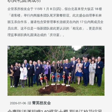
职典礼圆满成功
企管系所校友会于 115年 1 月 8 日(四)，假台北喜来登大饭店 18 楼
「请客楼」举行内阁服务团队尾牙聚餐联谊。此次盛会由理事长林
丽玉亲自作东，邀请包含荣誉理事长游婧灵在内的 17 位内阁成员全
员出席。这不仅是一场新团队彼此更认识的「相见欢」，更是庆祝
理监事就职典礼圆满达成的「庆功宴」。
菁英校友会
2026-01-06
金鹰陈洋渊捐赠140棵富士樱 期淡江校花绽风