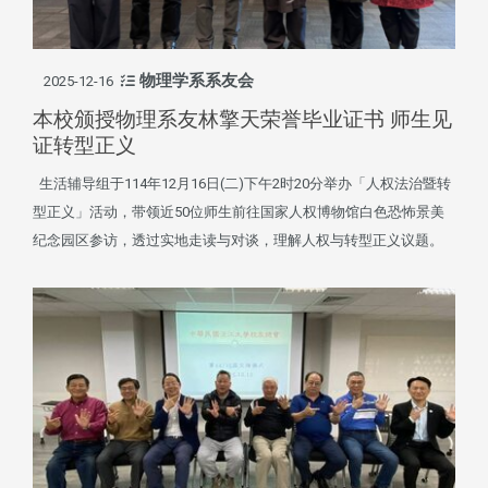
物理学系系友会
2025-12-16
本校颁授物理系友林擎天荣誉毕业证书 师生见
证转型正义
生活辅导组于114年12月16日(二)下午2时20分举办「人权法治暨转
型正义」活动，带领近50位师生前往国家人权博物馆白色恐怖景美
纪念园区参访，透过实地走读与对谈，理解人权与转型正义议题。