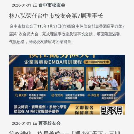
台中市校友会
2026-01-31
林八弘荣任台中市校友会第7届理事长
台中市校友会于115年1月31日(六)假台中仲信金郁金香酒店举办第7
届第1次会员大会，完成理监事改选及理事长交接，场面隆重温馨、
气氛热络，展现校友情谊与团结能量。
菁英校友会
2026-01-31
策略进化．格局养成——「观势汇天下」三期