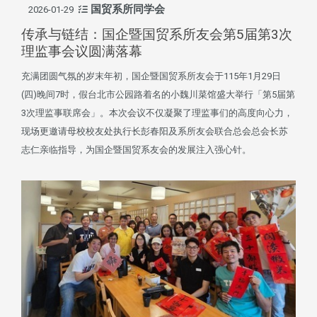
国贸系所同学会
2026-01-29
传承与链结：国企暨国贸系所友会第5届第3次
理监事会议圆满落幕
充满团圆气氛的岁末年初，国企暨国贸系所友会于115年1月29日
(四)晚间7时，假台北市公园路着名的小魏川菜馆盛大举行「第5届第
3次理监事联席会」。本次会议不仅凝聚了理监事们的高度向心力，
现场更邀请母校校友处执行长彭春阳及系所友会联合总会总会长苏
志仁亲临指导，为国企暨国贸系友会的发展注入强心针。