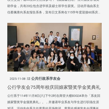
助学金，共有20位包含进学班及硕士班学生获奖。活动开场由系主
任蔡佩青向系友报告系务，宣布日文系将在115学年度迎接60系庆...
公共行政系学友会
2025-11-08
公行学友会75周年校庆回娘家暨奖学金奖典礼
公行系于114年11月8日(六)下午2时在商管大楼B302A举办「系友回
娘家暨奖学金颁奖典礼」。，并邀请毕业系友与学生进行职场生涯
对话，活动先由系主任黄寄伦开场致词，黄寄伦感谢学友会理事长