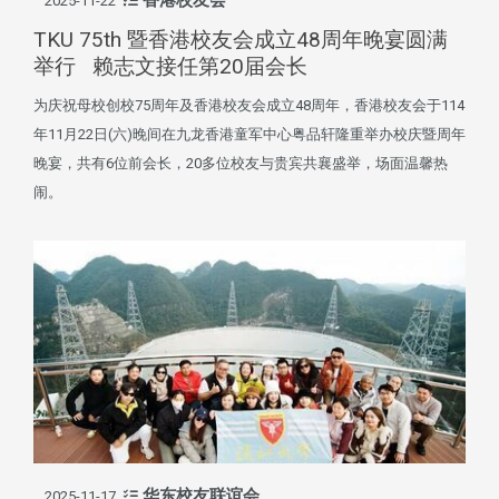
2025-11-22
TKU 75th 暨香港校友会成立48周年晚宴圆满
举行 赖志文接任第20届会长
为庆祝母校创校75周年及香港校友会成立48周年，香港校友会于114
年11月22日(六)晚间在九龙香港童军中心粤品轩隆重举办校庆暨周年
晚宴，共有6位前会长，20多位校友与贵宾共襄盛举，场面温馨热
闹。
华东校友联谊会
2025-11-17