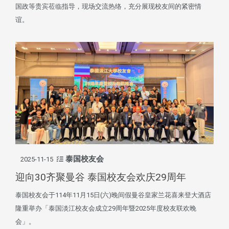
国政等贵宾莅临指导，现场交流热络，充分展现校友间的紧密情
谊。
泰国校友会
2025-11-15
迎向30齐聚曼谷 泰国校友会欢庆29周年
泰国校友会于114年11月15日(六)晚间假曼谷皇家兰花喜来登大酒店
隆重举办「泰国淡江校友会成立29周年暨2025年度校友联欢晚
会」。