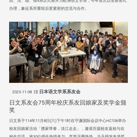
西、法、德、俄4系正式整并为欧洲语文学系，今年首次以全新形式
办理，象征系所重组后更紧密的交流与合作。
日本语文学系系友会
2025-11-08
日文系友会75周年校庆系友回娘家及奖学金颁
奖
日文系于114年11月8日(六)下午1时在守谦国际会议中心HC106举办
校友回娘家活动「携家带眷，淡江走走」，邀请历届校友返校与在
校生交流，逾30位师生热情参与，气氛温馨热络。当天颁发各项奖