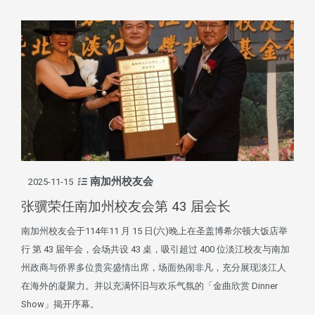
南加州校友会
2025-11-15
张骥荣任南加州校友会第 43 届会长
南加州校友会于114年11 月 15 日(六)晚上在圣盖博希尔顿大饭店举
行 第 43 届年会，会场共设 43 桌，吸引超过 400 位淡江校友与南加
州政商与侨界多位贵宾盛情出席，场面热闹非凡，充分展现淡江人
在海外的凝聚力。并以充满怀旧与欢乐气氛的「金曲欣赏 Dinner
Show」揭开序幕。