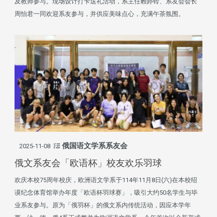
及教师参与。现场设计打卡送礼活动，系主任赖婷铃、系友会会长
周怡君一同欢迎系友参与，并供应美味点心，充满午茶氛围。
俄国语文学系系友会
2025-11-08
俄文系友会「欧语杯」校友欢乐羽球
欢庆本校75周年校庆，欧洲语文学系于114年11月8日(六)在本校绍
谟纪念体育馆举办年度「欧语杯羽球赛」，吸引大约50名学生与毕
业系友参与。原为「俄羽杯」的俄文系内传统活动，因应本学年