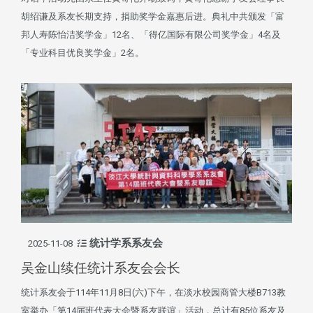
胡绍谦及系友长期支持，捐助奖学金嘉惠后进。典礼中共颁发「富
邦人寿陈怡洁奖学金」12名、「得亿国际有限公司奖学金」4名及
「专业科目优良奖学金」2名。
统计学系系友会
2025-11-08
吴金山续任统计系友会会长
统计系友会于114年11月8日(六)下午，在淡水校园商管大楼B713教
室举办「第14届班代表大会暨系友联谊」活动，总计有85位系友及