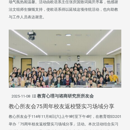
场气氛热闹温馨。活动由欧语系主任张庆国致词揭开序幕，他感谢
法文组师生慷慨支持，使欧语系得以延续这项传统活动，也向助教
与工作人员表达谢意。
教育心理与谘商研究所所友会
2025-11-08
教心所友会75周年校友返校暨实习场域分享
教心所友会于114年11月8日(六)上午9时至下午4时，在教育馆ED201
举办「75周年校友返校暨实习场域分享」活动。本次活动结合实习