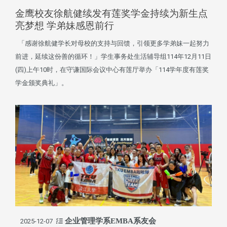
金鹰校友徐航健续发有莲奖学金持续为新生点
亮梦想 学弟妹感恩前行
「感谢徐航健学长对母校的支持与回馈，引领更多学弟妹一起努力
前进，延续这份善的循环！」学生事务处生活辅导组114年12月11日
(四)上午10时，在守谦国际会议中心有莲厅举办「114学年度有莲奖
学金颁奖典礼」。
企业管理学系EMBA系友会
2025-12-07