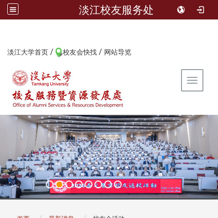
淡江校友服务处
/
/
:::
淡江大学首页
校友会快找
网站导览
Toggle 
:::