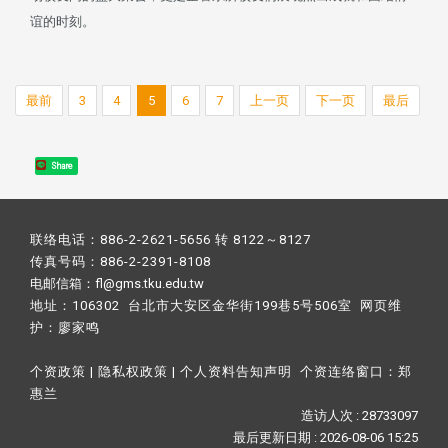
谊的时刻。
最前
3
4
5
6
7
上一页
下一页
最后
Share
联络电话：886-2-2621-5656 转 8122～8127
传真号码：886-2-2391-8108
电邮信箱：fl@gms.tku.edu.tw
地址：106302 台北市大安区金华街199巷5号506室 网页维
护：
廖家鸣​
个资政策
|
隐私权政策
|
个人资料告知声明
个资连络窗口：
郑
惠兰
造访人次 : 28733097
最后更新日期 :
2026-08-06 15:25