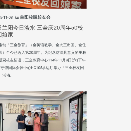
兰阳校园校友会
5-11-08
日兰阳今日淡水 三全庆20周年50校
回娘家
推动「三全教育」（全英语教学、全大三出国、全住
园）至今已迈入第20周年。为纪念这深具意义的里程
凝聚校友情谊，三全教育中心114年11月8日(六)下午
在守谦国际会议中心HC105承运厅举办「三全校友回
」活动。