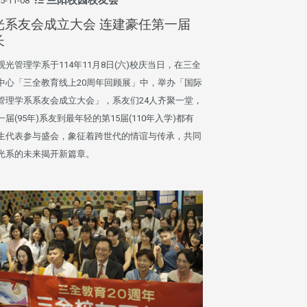
5-11-08
光系友会成立大会 连建豪任第一届
长
观光管理学系于114年11月8日(六)校庆当日，在三全
中心「三全教育线上20周年回顾展」中，举办「国际
管理学系系友会成立大会」，系友们24人齐聚一堂，
一届(95年)系友到最年轻的第15届(110年入学)都有
生代表参与盛会，象征着跨世代的情谊与传承，共同
光系的未来揭开新篇章。