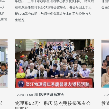
园工
年校庆，上午于母校学生活动中心参加校庆典礼，结束后
谦国
本校
在母系主任陪同下至QP觉轩会馆餐会，餐会后回工学大
金颁
由系
楼E790系办叙旧，与师长们分享多年来的工作经验与人
系所间
生近况。
物理学系系友会
2025-11-08
202
传
物理系62周年系庆 陈杰明接棒系友会
教