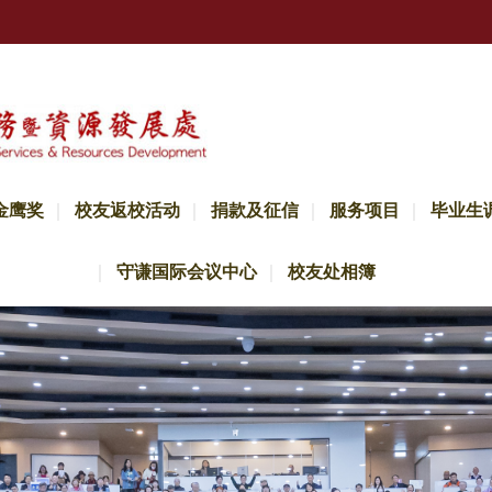
金鹰奖
校友返校活动
捐款及征信
服务项目
毕业生
守谦国际会议中心
校友处相簿