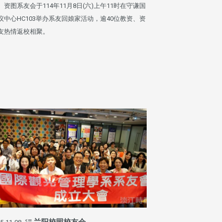
、资图系友会于114年11月8日(六)上午11时在守谦国
议中心HC103举办系友回娘家活动，逾40位教资、资
友热情返校相聚。
兰阳校园校友会