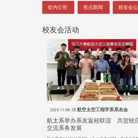
:::
处内公告
焦点新闻
校友会
校友会活动
航空太空工程学系系友会
2025-11-08
航太系举办系友返校联谊 共贺校
交流系务发展