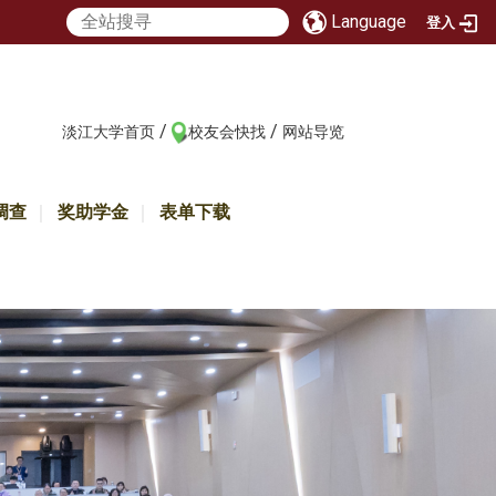
Language
登入
/
/
:::
淡江大学首页
校友会快找
网站导览
调查
奖助学金
表单下载