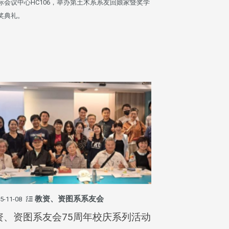
际会议中心HC106，举办第土木系系友回娘家暨奖学
奖典礼。
教资、资图系系友会
5-11-08
资、资图系友会75周年校庆系列活动