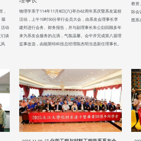
理事长
教资
分馆，
物理学系于114年11月8日(六)举办62周年系庆暨系友返校
际会
，吸
活动，上午10时50分举行会员大会，由系友会理事长李
图系
。活动
建邦进行会务、财务报告，并与副理事长朱公勍回顾多年
友们谈
来为系友会服务的点滴，气氛温馨。会中并完成第八届理
气风
监事改选，由能斯特科技总经理陈杰明当选新任理事长。
化学工程与材料工程学系系友会