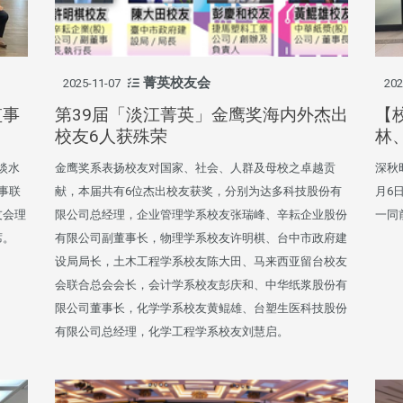
菁英校友会
2025-11-07
202
监事
第39届「淡江菁英」金鹰奖海内外杰出
【
校友6人获殊荣
林
在淡水
金鹰奖系表扬校友对国家、社会、人群及母校之卓越贡
深秋
监事联
献，本届共有6位杰出校友获奖，分别为达多科技股份有
月6
友会理
限公司总经理，企业管理学系校友张瑞峰、辛耘企业股份
一同
席。
有限公司副董事长，物理学系校友许明棋、台中市政府建
设局局长，土木工程学系校友陈大田、马来西亚留台校友
会联合总会会长，会计学系校友彭庆和、中华纸浆股份有
限公司董事长，化学学系校友黄鲲雄、台塑生医科技股份
有限公司总经理，化学工程学系校友刘慧启。