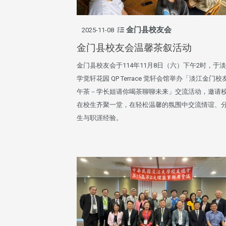
金门县校友会
2025-11-08
金门县校友会温馨茶叙活动
金门县校友会于114年11月8日（六）下午2时，于
学觉轩花园 QP Terrace 觉轩会馆举办「淡江金门校
午茶－学长姐请你喝茶聊聊未来」交流活动，邀请
在校生齐聚一堂，在轻松温馨的氛围中交流情谊、
生与职涯经验。