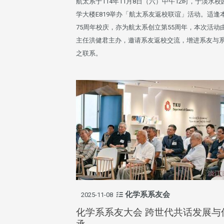
航太系于114年11月8日（六）中午12时，于淡水校
学大楼E819举办「航太系友返校联谊」活动。适逢
75周年校庆，亦为航太系创立第55周年，本次活动
主任洪健君主办，邀请系友返校交流，增进系友与
之联系。
化学系系友会
2025-11-08
化学系系友大会 跨世代共话发展与