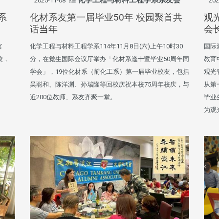
2025-11-08
202
系
化材系友第一届毕业50年 校园聚首共
观
话当年
会
馆
化学工程与材料工程学系114年11月8日(六)上午10时30
国际
校，
分，在觉生国际会议厅举办「化材系逢十暨毕业50周年同
教育
学会」，19位化材系（前化工系）第一届毕业校友，包括
观光
吴聪和、陈洋渊、孙瑞隆等回校庆祝本校75周年校庆，与
从第
近200位教师、系友齐聚一堂。
毕业
为观