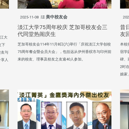
美中校友会
2025-11-08
202
淡江大学75周年校庆 芝加哥校友会三
昔
代同堂热闹庆生
友
淡江大
芝加哥校友会114年11月8日(六)举行「庆祝淡江大学创校
本校
友下
75周年餐会暨会员大会」，包括远从伊州香槟市与印州前
宿学
校友与
来的校友、理事及校友之友逾40人参加。
碑、
分享人
2时
娘家