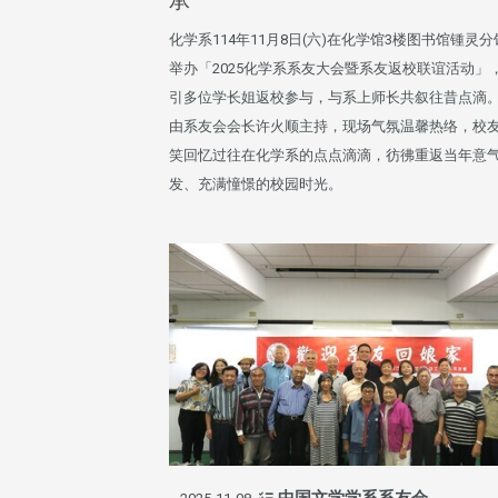
承
化学系114年11月8日(六)在化学馆3楼图书馆锺灵
举办「2025化学系系友大会暨系友返校联谊活动」
引多位学长姐返校参与，与系上师长共叙往昔点滴
由系友会会长许火顺主持，现场气氛温馨热络，校
笑回忆过往在化学系的点点滴滴，彷彿重返当年意
发、充满憧憬的校园时光。
中国文学学系系友会