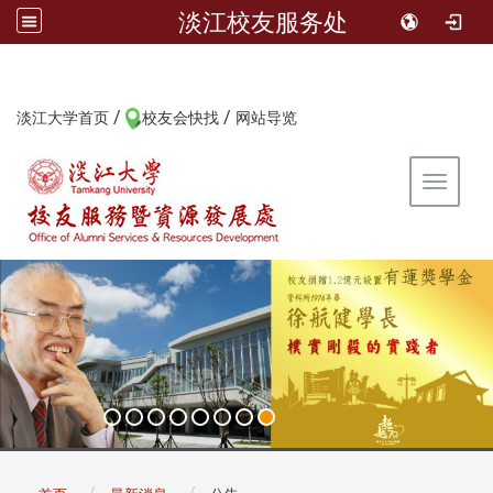
淡江校友服务处
/
/
:::
淡江大学首页
校友会快找
网站导览
Toggle 
:::