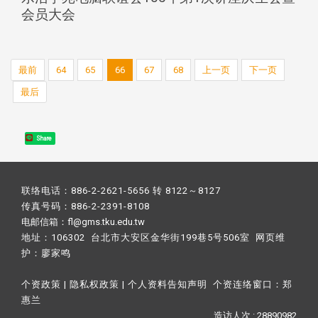
会员大会
最前
64
65
66
67
68
上一页
下一页
最后
Share
联络电话：886-2-2621-5656 转 8122～8127
传真号码：886-2-2391-8108
电邮信箱：fl@gms.tku.edu.tw
地址：106302 台北市大安区金华街199巷5号506室 网页维
护：
廖家鸣​
个资政策
|
隐私权政策
|
个人资料告知声明
个资连络窗口：
郑
惠兰
造访人次 : 28890982