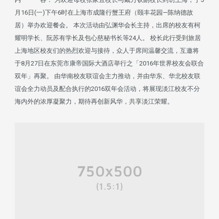
月16日(一)下午6时在上海市成隆行蟹王府（颐丰花园—陈纳德故
居）举办欢迎餐会。 本次活动由弘渊华会长主持，出席的校友有柯
耀明学长、阮苏有学长及包心慈秘书长等24人。 校长此行受到旅居
上海地区校友们的热烈欢迎与接待，众人于席间温馨交流，互邀将
于8月27日在东莞市康帝国际大酒店举行之「2016年世界校友会联合
双年」再聚。 由华南校友联谊会主力推动，并由华东、华北校友联
谊会全力动员及配合执行的2016双年会活动，将展现淡江校友不分
海内外的浓厚凝聚力，期待再创新风华，共享淡江荣耀。