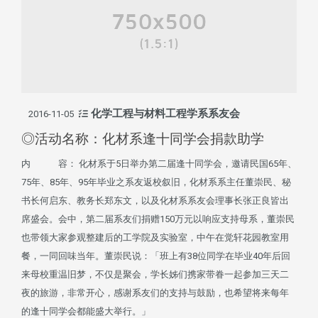
化学工程与材料工程学系系友会
2016-11-05
◎活动名称：化材系逢十同学会捐款助学
内 容： 化材系于5日举办第二届逢十同学会，邀请民国65年、
75年、85年、95年毕业之系友返校叙旧，化材系系主任董崇民、秘
书长何启东、教务长郑东文，以及化材系系友会理事长张正良皆出
席盛会。会中，第二届系友们捐赠150万元以响应支持母系，董崇民
也带领大家参观整建后的工学院及实验室，中午在觉轩花园教室用
餐，一同回味当年。董崇民说：「班上有38位同学在毕业40年后回
来母校重温旧梦，不仅是聚会，学长姊们携家带眷一起参加三天二
夜的旅游，非常开心，感谢系友们的支持与鼓励，也希望将来每年
的逢十同学会都能盛大举行。」