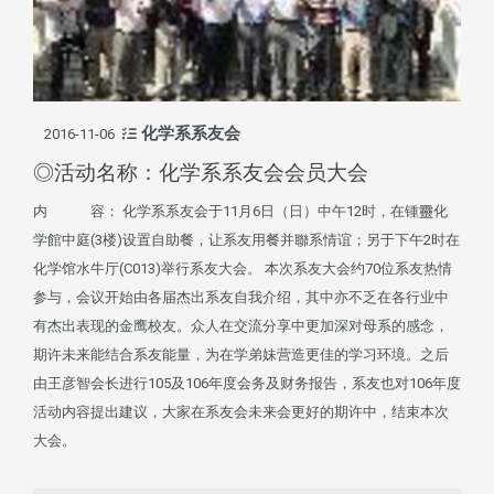
化学系系友会
2016-11-06
◎活动名称：化学系系友会会员大会
内 容： 化学系系友会于11月6日（日）中午12时，在锺靈化
学館中庭(3楼)设置自助餐，让系友用餐并聯系情谊；另于下午2时在
化学馆水牛厅(C013)举行系友大会。 本次系友大会约70位系友热情
参与，会议开始由各届杰出系友自我介绍，其中亦不乏在各行业中
有杰出表现的金鹰校友。众人在交流分享中更加深对母系的感念，
期许未来能结合系友能量，为在学弟妹营造更佳的学习环境。之后
由王彦智会长进行105及106年度会务及财务报告，系友也对106年度
活动内容提出建议，大家在系友会未来会更好的期许中，结束本次
大会。