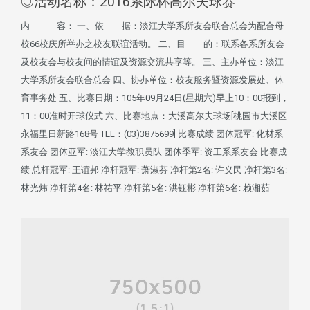
◎活动名称：2016系际杯高尔夫球赛
内 容： 一、依 据：淡江大学系所友会联合总会为配合母
校66校庆所举办之校友联谊活动。 二、目 的：联系各系所友会
及校友会与校友间的情谊及资源交流共享等。 三、主办单位：淡江
大学系所友会联合总会 四、协办单位：校友服务暨资源发展处、体
育事务处 五、比赛日期：105年09月24日(星期六)早上10：00报到，
11：00准时开球仪式 六、比赛地点：大溪高尔夫球场[桃园市大溪区
永福里日新路168号 TEL：(03)3875699] 比赛成绩 团体冠军: 化材系
系友会 团体亚军: 淡江大学教职员队 团体季军: 资工系系友会 比赛成
绩 总杆冠军: 王谊邦 净杆冠军: 萧淑芬 净杆第2名: 许义民 净杆第3名:
林光炜 净杆第4名: 林祐平 净杆第5名: 洪钰彬 净杆第6名: 赖湘茹