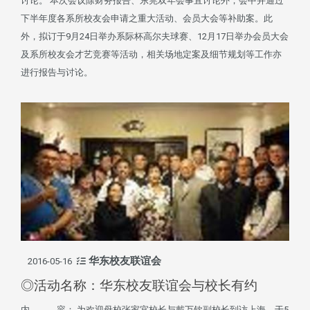
讨论。 本次会议除财务报告、东莞双年会事宜讨论外，会中并通过
下半年度各系所校友会申请之重大活动、会员大会等补助案。此
外，拟订于9月24日举办系际杯高尔夫球赛、12月17日举办会员大会
及系所校友会才艺竞赛等活动，相关场地定案及细节规划等工作亦
进行报告与讨论。
华东校友联谊会
2016-05-16
◎活动名称：华东校友联谊会与校长有约
内 容： 为欢迎母校张家宜校长与戴万钦副校长到访上海，于5