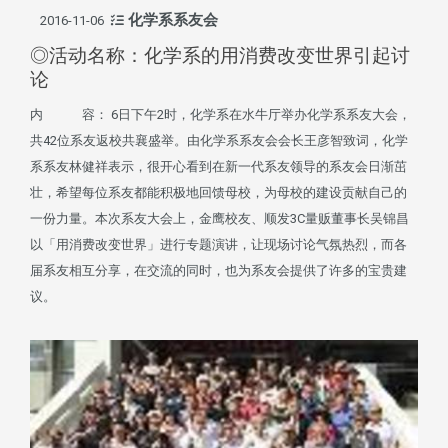
化学系系友会
2016-11-06
◎活动名称：化学系的用消费改变世界引起讨
论
内 容： 6日下午2时，化学系在水牛厅举办化学系系友大会，
共42位系友返校共襄盛举。由化学系系友会会长王彦智致词，化学
系系友林健祥表示，很开心看到在新一代系友领导的系友会日渐茁
壮，希望每位系友都能积极地回馈母校，为母校的建设贡献自己的
一份力量。本次系友大会上，金鹰校友、顺发3C量贩董事长吴锦昌
以「用消费改变世界」进行专题演讲，让现场讨论气氛热烈，而各
届系友相互分享，在交流的同时，也为系友会提供了许多的宝贵建
议。