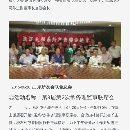
成立大会 邀请逾78位系友、师长参加 选举结果：稳懋半导体(股)公
司陈进财董事长当选会长
系所友会联合总会
2016-06-20
◎活动名称：第3届第2次常务理监事联席会
内 容： 系所友会联合总会于6月20日(一)下午5时30分，在圆
山饭店召开第3届第2次常务理监事联席会。会议由林健祥总会长主
持，校友处彭春阳执行长莅临指导，为下半年会务及工作要项进行