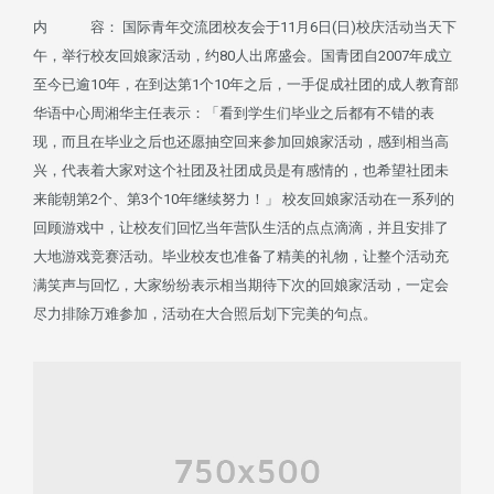
内 容： 国际青年交流团校友会于11月6日(日)校庆活动当天下
午，举行校友回娘家活动，约80人出席盛会。国青团自2007年成立
至今已逾10年，在到达第1个10年之后，一手促成社团的成人教育部
华语中心周湘华主任表示：「看到学生们毕业之后都有不错的表
现，而且在毕业之后也还愿抽空回来参加回娘家活动，感到相当高
兴，代表着大家对这个社团及社团成员是有感情的，也希望社团未
来能朝第2个、第3个10年继续努力！」 校友回娘家活动在一系列的
回顾游戏中，让校友们回忆当年营队生活的点点滴滴，并且安排了
大地游戏竞赛活动。毕业校友也准备了精美的礼物，让整个活动充
满笑声与回忆，大家纷纷表示相当期待下次的回娘家活动，一定会
尽力排除万难参加，活动在大合照后划下完美的句点。