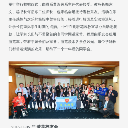
举行举行捐赠仪式，由母系董崇民系主任代表接受。教务长郑东
文、秘书长何启东二位师长，也亲临会场接待返校系友。活动在系
主任感性与欢乐的简报中暂告段落，接着进行校园及实验室巡礼，
让学长们重温学生时期的点滴。 中午在觉轩花园教室举办自助吧餐
叙，让学姊长们与不常聚首的老同学閒话家常。餐后由系友会租用
游览车，带着学姊长们及家眷，游览淡水各景点风光。每位学姊长
们都带着满满的欢乐，期待下一个十年后的同学会。
菁英校友会
2016-11-05