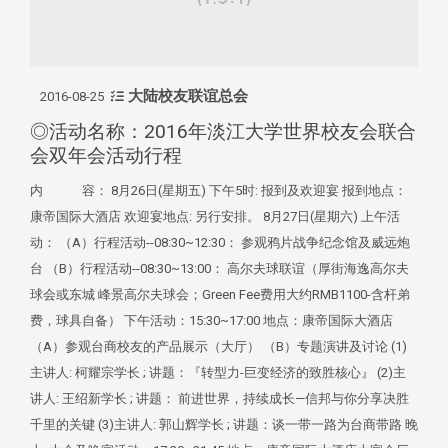
大陆校友联谊总会
2016-08-25
◎活动名称：2016年淡江大学世界校友会联合
会双年会活动行程
内 容： 8月26日(星期五) 下午5时: 报到及欢迎宴 报到地点：
康帝国际大酒店 欢迎宴地点: 另行安排。 8月27日(星期六) 上午活
动： （A）行程活动--08:30~12:30： 参观鸦片战争纪念馆及威远炮
台 （B）行程活动--08:30~13:00： 高尔夫球联谊（厚街海逸高尔夫
球会或东城 峰景高尔夫球会；Green Fee费用大约RMB1100-含杆弟
费，球具自备） 下午活动：15:30~17:00 地点：康帝国际大酒店
（A）参观台商校友的产品展示（大厅） （B）专题演讲及讨论 (1)
主讲人: 柯耀宗学长 ; 讲题：『转型力-巨变经济的致胜核心』 (2)主
讲人: 王绍新学长 ; 讲题： 前进世界，持续成长—信邦与你分享决胜
千里的关键 (3)主讲人: 郭山辉学长 ; 讲题：谈一带一路为台商带路 晚