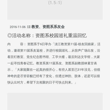
教资、资图系系友会
2016-11-06
◎活动名称：资图系校园巡礼重温回忆
内 容： 资图系于6日举办「淡江教资第11届-校友回娘家」活
动，邀请第11届系友返校，并进行校园巡礼，从惊声广场出发，沿
着宫灯教室、觉生纪念图书馆、工学大楼，最后到达文学馆，大家
一起寻找青春记忆。教资系第11届系友、资图系副教授林素甘表
示，「大家能聚在一起真的很开心，有些人甚至已31年没见，但很
神奇的是尽管容貌已经有了变化，但透过神韵、肢体，还是可以很
快认出对方，希望下次相聚的日子可快点到来。」