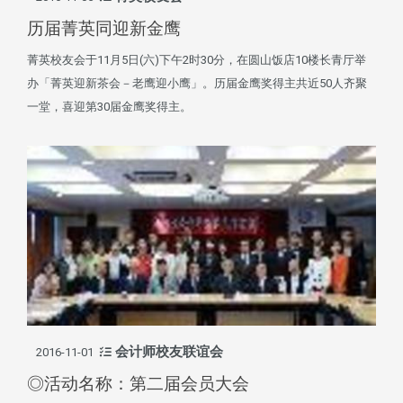
历届菁英同迎新金鹰
菁英校友会于11月5日(六)下午2时30分，在圆山饭店10楼长青厅举
办「菁英迎新茶会－老鹰迎小鹰」。历届金鹰奖得主共近50人齐聚
一堂，喜迎第30届金鹰奖得主。
会计师校友联谊会
2016-11-01
◎活动名称：第二届会员大会