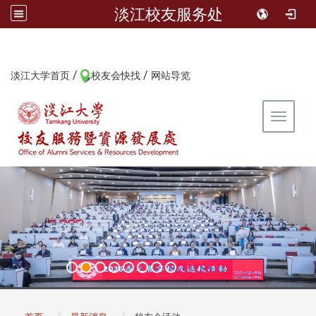
淡江校友服务处
/
/
:::
淡江大学首页
校友会快找
网站导览
Toggle 
:::