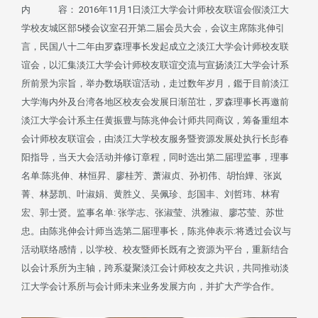
内 容： 2016年11月1日淡江大学会计师校友联谊会假淡江大
学校友城区部5楼会议室召开第二届会员大会，会议主席陈兆伸引
言，民国八十二年由罗森理事长发起成立之淡江大学会计师校友联
谊会，以汇集淡江大学会计师校友联谊交流与宣扬淡江大学会计系
所前景为宗旨，举办数场联谊活动，走过数年岁月，鑑于目前淡江
大学海内外及台湾各地区校友会发展日渐茁壮，罗森理事长再邀前
淡江大学会计系主任黄振豊与陈兆伸会计师共同商议，筹备重组本
会计师校友联谊会，由淡江大学校友服务暨资源发展处执行长彭春
阳指导，当天大会活动并修订章程，同时选出第二届理监事，理事
名单:陈兆伸、林恒昇、廖桂芳、萧淑贞、孙初伟、胡怡嬅、张岚
菁、林瑟凯、叶淑娟、黄胜义、吴佩珍、彭国丰、刘哲玮、林宥
宏、郭士贤。监事名单: 张学志、张淑莹、洪雅淑、廖芯莹、苏世
忠。由陈兆伸会计师当选第二届理事长，陈兆伸表示:将透过会议与
活动联络感情，以学校、校友暨师长既有之资源为平台，重新结合
以会计系所为主轴，跨系凝聚淡江会计师校友之共识，共同推动淡
江大学会计系所与会计师未来业务发展方向，并扩大产学合作。