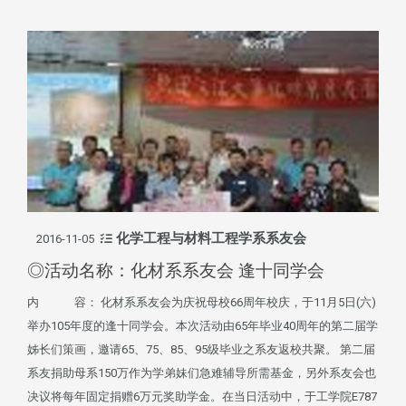
化学工程与材料工程学系系友会
2016-11-05
◎活动名称：化材系系友会 逢十同学会
内 容： 化材系系友会为庆祝母校66周年校庆，于11月5日(六)
举办105年度的逢十同学会。本次活动由65年毕业40周年的第二届学
姊长们策画，邀请65、75、85、95级毕业之系友返校共聚。 第二届
系友捐助母系150万作为学弟妹们急难辅导所需基金，另外系友会也
决议将每年固定捐赠6万元奖助学金。在当日活动中，于工学院E787