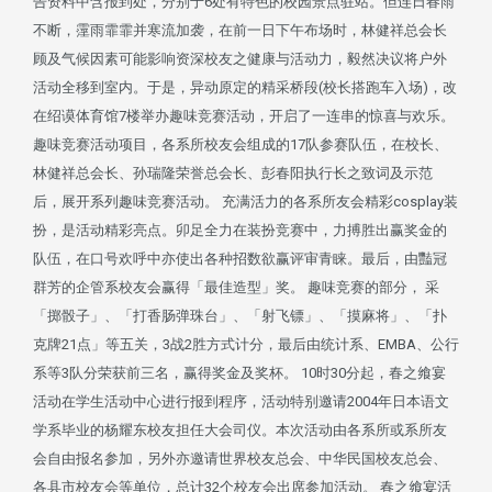
告资料中含报到处，分别于6处有特色的校园景点驻站。但连日春雨
不断，霪雨霏霏并寒流加袭，在前一日下午布场时，林健祥总会长
顾及气候因素可能影响资深校友之健康与活动力，毅然决议将户外
活动全移到室内。于是，异动原定的精采桥段(校长搭跑车入场)，改
在绍谟体育馆7楼举办趣味竞赛活动，开启了一连串的惊喜与欢乐。
趣味竞赛活动项目，各系所校友会组成的17队参赛队伍，在校长、
林健祥总会长、孙瑞隆荣誉总会长、彭春阳执行长之致词及示范
后，展开系列趣味竞赛活动。 充满活力的各系所友会精彩cosplay装
扮，是活动精彩亮点。卯足全力在装扮竞赛中，力搏胜出赢奖金的
队伍，在口号欢呼中亦使出各种招数欲赢评审青睐。最后，由豔冠
群芳的企管系校友会赢得「最佳造型」奖。 趣味竞赛的部分， 采
「掷骰子」、「打香肠弹珠台」、「射飞镖」、「摸麻将」、「扑
克牌21点」等五关，3战2胜方式计分，最后由统计系、EMBA、公行
系等3队分荣获前三名，赢得奖金及奖杯。 10时30分起，春之飨宴
活动在学生活动中心进行报到程序，活动特别邀请2004年日本语文
学系毕业的杨耀东校友担任大会司仪。本次活动由各系所或系所友
会自由报名参加，另外亦邀请世界校友总会、中华民国校友总会、
各县市校友会等单位，总计32个校友会出席参加活动。 春之飨宴活