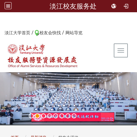
淡江校友服务处
/
/
:::
淡江大学首页
校友会快找
网站导览
Toggle 
:::