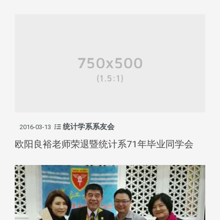
统计学系系友会
2016-03-13
欧阳良裕老师荣退暨统计系71年毕业同学会