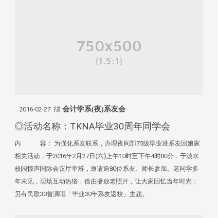
会计学系(夜)系友会
2016-02-27
◎活动名称：TKNA毕业30周年同学会
内 容： 为强化系友联系，办理夜间部75级毕业班系友回娘家
相关活动，于2016年2月27日(六)上午10时至下午4时00分，于淡水
校园惊声国际会议厅举辨，邀请逾80位系友、师长参加。老同学多
年未见，现场互动热络，借由播放老照片，让大家回忆当年时光；
另有民歌30首演唱「毕业30年系友返校」主题。