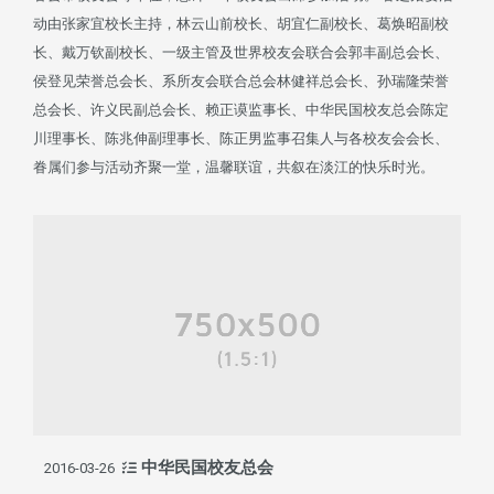
动由张家宜校长主持，林云山前校长、胡宜仁副校长、葛焕昭副校
长、戴万钦副校长、一级主管及世界校友会联合会郭丰副总会长、
侯登见荣誉总会长、系所友会联合总会林健祥总会长、孙瑞隆荣誉
总会长、许义民副总会长、赖正谟监事长、中华民国校友总会陈定
川理事长、陈兆伸副理事长、陈正男监事召集人与各校友会会长、
眷属们参与活动齐聚一堂，温馨联谊，共叙在淡江的快乐时光。
中华民国校友总会
2016-03-26