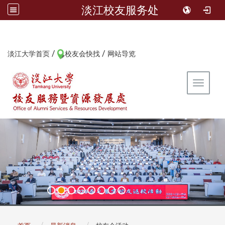
淡江校友服务处
/
/
:::
淡江大学首页
校友会快找
网站导览
Toggle 
:::