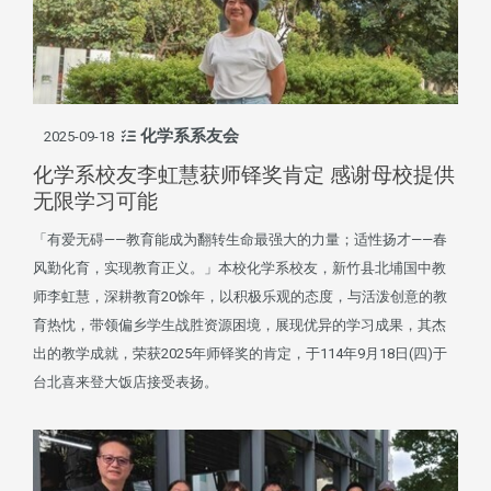
化学系系友会
2025-09-18
化学系校友李虹慧获师铎奖肯定 感谢母校提供
无限学习可能
「有爱无碍——教育能成为翻转生命最强大的力量；适性扬才——春
风勤化育，实现教育正义。」本校化学系校友，新竹县北埔国中教
师李虹慧，深耕教育20馀年，以积极乐观的态度，与活泼创意的教
育热忱，带领偏乡学生战胜资源困境，展现优异的学习成果，其杰
出的教学成就，荣获2025年师铎奖的肯定，于114年9月18日(四)于
台北喜来登大饭店接受表扬。