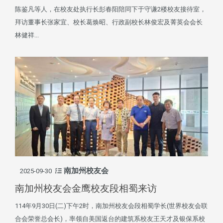
陈鉴凡等人，在校友处执行长彭春阳陪同下于守谦2楼校友接待室，
拜访董事长张家宜、校长葛焕昭、行政副校长林俊宏及菁英会会长
林健祥...
南加州校友会
2025-09-30
南加州校友会金鹰校友段相蜀来访
114年9月30日(二)下午2时，南加州校友会段相蜀学长(世界校友会联
合会荣誉总会长)，率领自美国返台的建筑系校友王天才及银保系校