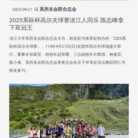
系所友会联合总会
2025-09-21
2025系际杯高尔夫球赛淡江人同乐 陈志峰拿
下双冠王
淡江大学系所友会联合总会主办，校友处与体育处协办的「2025系
际杯高尔夫球赛」，114年9月21日(日)在国华高尔夫球场盛大举
行，董事长张家宜、前校长赵荣耀、三位副校长许辉煌、林俊宏、
陈小雀、系所友会联合总会荣誉总会长庄子华等近百位教职同仁与
校友参与。