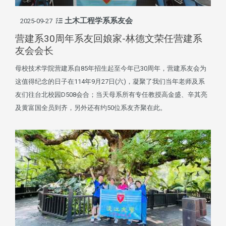
土木工程学系系友会
2025-09-27
营建系30周年系友回娘家-林德文荣任营建系
友会会长
母校技术学院营建系自85年招生起至今年已30周年，营建系友会为
这值得纪念的日子在114年9月27日(六)，凝聚了我们当年老师及系
友们往台北校园D508会合；当天母系所有专任教授高金盛、辛其亮
及黄富国全员到齐，另外还有约50位系友齐聚在此。