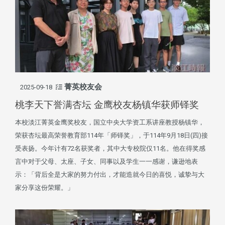
菁英校友会
2025-09-18
桃李天下誉满杏坛 金鹰校友杨镇华获师铎奖
本校淡江菁英金鹰奖校友，国立中央大学资工系讲座教授杨镇华，
荣获杏坛最高荣誉教育部114年「师铎奖」，于114年9月18日(四)接
受表扬。今年计有72名获奖者，其中大专校院仅11名。他在得奖感
言中对于父母、太座、子女、同事以及学生一一感谢，谦逊地表
示：「背后全是大家的努力付出，才能造就今日的喜悦，诚挚与大
家分享这份荣耀。」