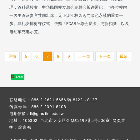
理，管科系校友，中华民国校友总会副总会长许孟纪，与多位校内
一级主管及贵宾共同出席，见证淡江校园迈向绿色永续的重要一
步。典礼安排剪䌽仪式、致赠「ECAR至尊会员卡」与折扣券，以及
电动车充电示范。
最前
5
6
7
8
9
上一页
下一页
最后
Share
联络电话：886-2-2621-5656 转 8122～8127
传真号码：886-2-2391-8108
电邮信箱：fl@gms.tku.edu.tw
地址：106302 台北市大安区金华街199巷5号506室 网页维
护：
廖家鸣​