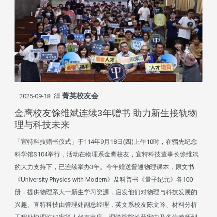
菁英校友会
2025-09-18
金鹰校友馀维斌连续3年赠书 助力新生接轨物
理与科技未来
「宜特科技赠书仪式」于114年9月18日(四)上午10时，在骝先纪念
科学馆S104举行，活动在物理系金鹰校友，宜特科技董事长馀维斌
的大力支持下，已连续举办3年。今年赠送普通物理课本，原文书
《University Physics with Modern》及科普书《量子纪元》各100
册，提供物理系大一新生学习资源，启发他们对物理与科技发展的
兴趣。宜特科技由管理处副总经理，英文系校友陈文吟、材料分析