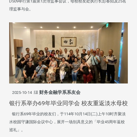
D509举行第1届第1次理监事会议，母校校友处执行长彭春阳及25名
理监事与会。
财务金融学系系友会
2025-10-14
银行系举办69年毕业同学会 校友重返淡水母校
银行系69年毕业的校友们，于114年10月14日(二)上午10时齐聚淡
水校园守谦国际会议中心，展开一场别具意义的「毕业45周年返校
巡礼」。