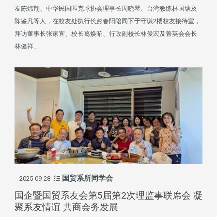
友陈炜翔、中华民国匹克球协会理事长周晓琴、台湾教练林国塘及
陈鉴凡等人，在校友处执行长彭春阳陪同下于守谦2楼校友接待室，
拜访董事长张家宜、校长葛焕昭、行政副校长林俊宏及菁英会会长
林健祥...
国贸系所同学会
2025-09-28
国企暨国贸系友会第5届第2次理监事联席会 凝
聚系友情谊 共商会务发展