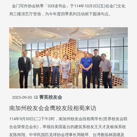
金门写作协会秋季「333读书会」于114年10月3日(五)在金门文化
局三楼演艺厅登场，为今年度四季系列活动画下圆满句点。
菁英校友会
2025-09-30
南加州校友会金鹰校友段相蜀来访
114年9月30日(二)下午2时，南加州校友会段相蜀学长(世界校友会联
合会荣誉总会长)，率领自美国返台的建筑系校友王天才及银保系校
友陈炜翔、中华民国匹克球协会理事长周晓琴、台湾教练林国塘及