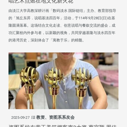
唱艺术点燃在地文化新火花
由淡江大学高教深耕计画「数码淡水 国际链结」主办、教育部指导
的「旭丘东昇．说唱基淡四百年」活动，于114年9月28日(日)在基
隆圆满落幕。这场结合文化走读、创意说唱与餐叙交流的盛会，成
功汇聚校内外参与者，以新颖的视角，共同穿越基隆与淡水四百年
的港湾历史，深刻体会了「寓教于乐」的精髓。
教资、资图系系友会
2025-09-27