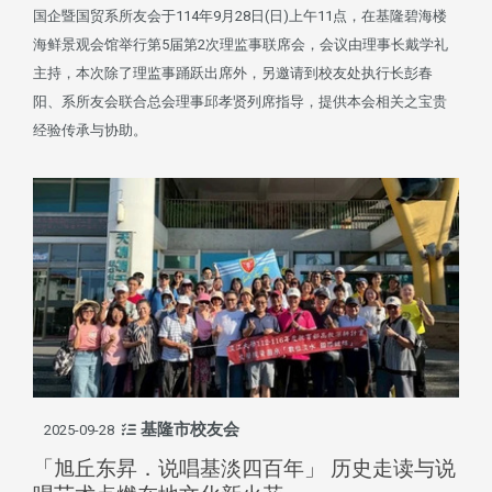
国企暨国贸系所友会于114年9月28日(日)上午11点，在基隆碧海楼
海鲜景观会馆举行第5届第2次理监事联席会，会议由理事长戴学礼
主持，本次除了理监事踊跃出席外，另邀请到校友处执行长彭春
阳、系所友会联合总会理事邱孝贤列席指导，提供本会相关之宝贵
经验传承与协助。
基隆市校友会
2025-09-28
「旭丘东昇．说唱基淡四百年」 历史走读与说