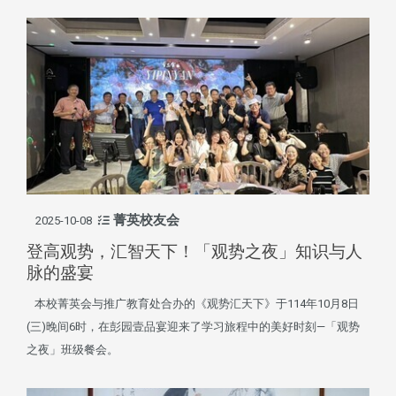
菁英校友会
2025-10-08
登高观势，汇智天下！「观势之夜」知识与人
脉的盛宴
本校菁英会与推广教育处合办的《观势汇天下》于114年10月8日
(三)晚间6时，在彭园壹品宴迎来了学习旅程中的美好时刻—「观势
之夜」班级餐会。