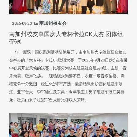
南加州校友会
2025-09-20
南加州校友拿国庆大专杯卡拉OK大赛 团体组
夺冠
一年一度双十国庆系列活动陆续展开，由南加州大专院校联合校友
会举办的「大专杯」卡拉OK歌唱大赛，于2025年9月20日(六)在洛侨
中心展开全天候的决赛，比赛分为校友组及社会组共8组，主题「音
乐为翼、歌声飞扬」，现场观众陶醉不已，欢度一场音乐飨宴。赛
程竞争十分激烈，经过9位评审严选，最后结果出炉团体组冠军淡
江、亚军台大、季军辅仁及东吴；今年歌王由男子组冠军淡江吴典
龙、歌后由女子组冠军台大唐光蓉双人荣膺。