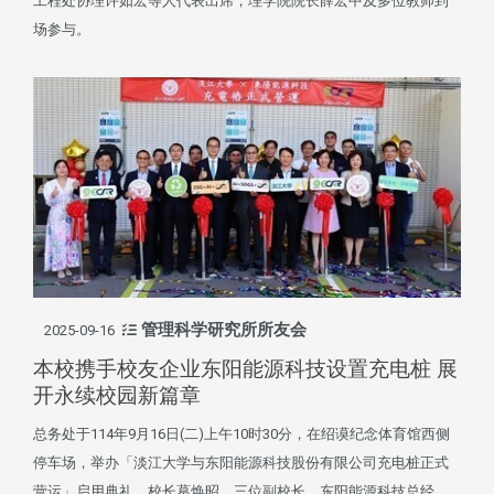
工程处协理许如宏等人代表出席，理学院院长薛宏中及多位教师到
场参与。
管理科学研究所所友会
2025-09-16
本校携手校友企业东阳能源科技设置充电桩 展
开永续校园新篇章
总务处于114年9月16日(二)上午10时30分，在绍谟纪念体育馆西侧
停车场，举办「淡江大学与东阳能源科技股份有限公司充电桩正式
营运」启用典礼，校长葛焕昭、三位副校长、东阳能源科技总经