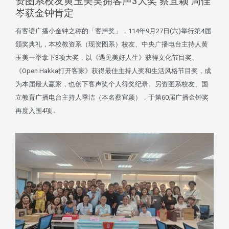
资图系校友黄玉美笑拥客声3大奖 蔡宜颖 周佳
岑获金钟肯定
有客语广播小金钟之称的「客声奖」，114年9月27日(六)举行第4届
颁奖典礼，本校教资系（现资图系）校友、中央广播电台主持人黄
玉美一举拿下3项大奖，以《遇见美好人生》获得文化节目奖、
《Open Hakka打开客家》获得最佳主持人奖和生活风格节目奖，成
为本届最大赢家，也创下客声奖个人得奖纪录。另资图系校友、国
立教育广播电台主持人季洁（本名蔡宜颖），于第60届广播金钟奖
再度入围4项...