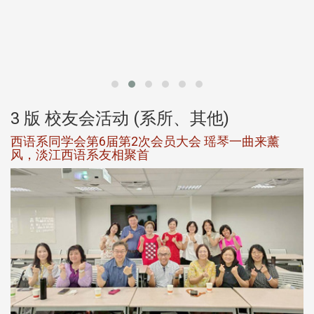
北
大
3 版 校友会活动 (系所、其他)
西语系同学会第6届第2次会员大会 瑶琴一曲来薰
风，淡江西语系友相聚首