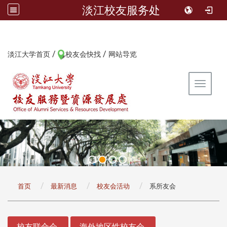
淡江校友服务处
/
/
:::
淡江大学首页
校友会快找
网站导览
Toggle 
:::
首页
最新消息
校友会活动
系所友会
:::
校友联合会
海外地区性校友会