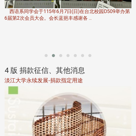
，
西语系同学会于115年6月7日(日)在台北校园D509举办第
6届第2次会员大会。会长蓝挹丰感谢各 ...
第
4 版 捐款征信、其他消息
淡江大学永续发展-捐款指定用途