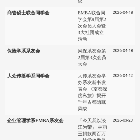
议
2026-04-18
商管硕士联合同学会
EMBA联合同
学会第9届第2
次会员大会暨
3大社团成立
活动
2026-04-18
保险学系系友会
风保系友会第
2届第3次会员
大会
2026-04-12
大众传播学系同学会
大传系友会举
办系友新书发
表会 《京都深
度私旅》揭开
千年古都隐藏
风貌
2026-03-23
企业管理学系EMBA系友会
「今天我以淡
江为荣」 林丽
玉捐款两百万