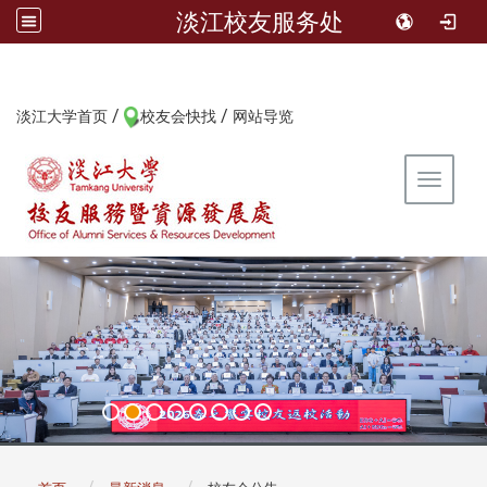
淡江校友服务处
/
/
:::
淡江大学首页
校友会快找
网站导览
Toggle 
:::