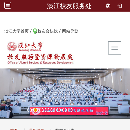
淡江校友服务处
/
/
:::
淡江大学首页
校友会快找
网站导览
Toggle 
:::