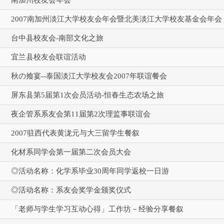
2007南加州淡江大学校友会年会暨北美淡江大学校友基金会年会
台中县校友会-南部文化之旅
宜兰县校友会联谊活动
秋の飨宴--泰国淡江大学校友会2007年联谊餐会
屏东县第5届第1次会员活动-恒春生态农场之旅
夜企管系系友会第11届第2次理监事联谊会
2007驻西代表黄泷元与大三留学生餐叙
化材系同学会第一届第二次会员大会
◎活动名称：化学系毕业30周年同学返校一日游
◎活动名称：系友会奖学金颁奖仪式
「老师与学生学习互动心得」工作坊－经验分享餐叙