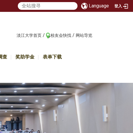
Language
登入
/
/
:::
淡江大学首页
校友会快找
网站导览
调查
奖助学金
表单下载