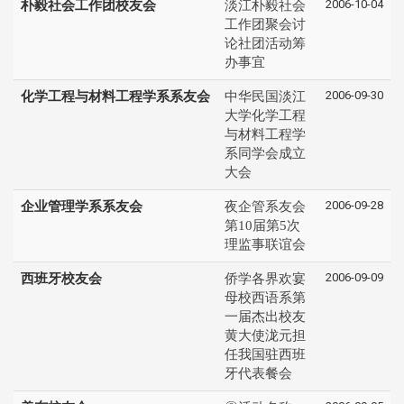
2006-10-04
朴毅社会工作团校友会
淡江朴毅社会
工作团聚会讨
论社团活动筹
办事宜
2006-09-30
化学工程与材料工程学系系友会
中华民国淡江
大学化学工程
与材料工程学
系同学会成立
大会
2006-09-28
企业管理学系系友会
夜企管系友会
第10届第5次
理监事联谊会
2006-09-09
西班牙校友会
侨学各界欢宴
母校西语系第
一届杰出校友
黄大使泷元担
任我国驻西班
牙代表餐会