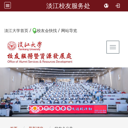
淡江校友服务处
/
/
:::
淡江大学首页
校友会快找
网站导览
Toggle 
:::