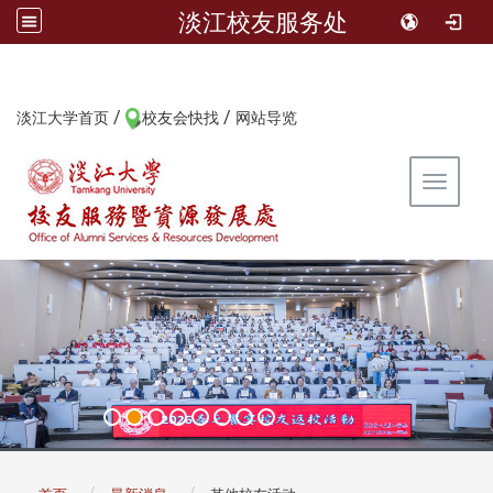
淡江校友服务处
/
/
:::
淡江大学首页
校友会快找
网站导览
Toggle 
:::