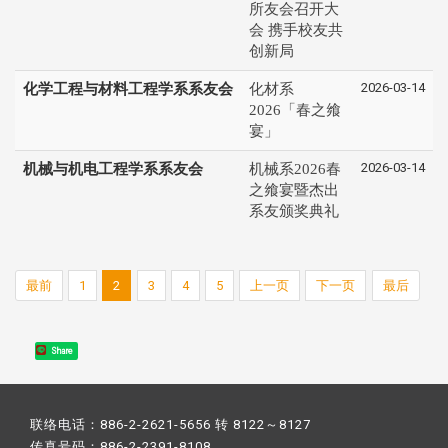
所友会召开大
会 携手校友共
创新局
2026-03-14
化学工程与材料工程学系系友会
化材系
2026「春之飨
宴」
2026-03-14
机械与机电工程学系系友会
机械系2026春
之飨宴暨杰出
系友颁奖典礼
最前
1
2
3
4
5
上一页
下一页
最后
Share
联络电话：886-2-2621-5656 转 8122～8127
传真号码：886-2-2391-8108