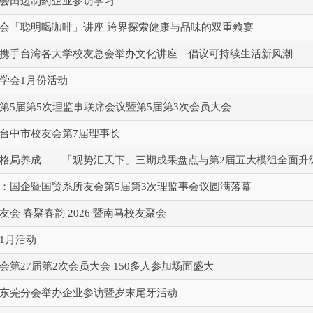
会田边制药企业参访学习
会「聪明喝咖啡」讲座 跨界探索健康与品味的双重飨宴
携手台湾各大学校友总会举办文化讲座 倡议可持续生活新风潮
学会1月份活动
第5届第5次理监事联席会议暨第5届第3次会员大会
台中市校友会第7届理事长
格局养成——「观势汇天下」三期成果盘点与第2届五大模组全面升
：国企暨国贸系所友会第5届第3次理监事会议圆满落幕
会 春聚春韵 2026 暨南马校友聚会
1月活动
会第27届第2次会员大会 150多人参加场面盛大
东莞分会举办企业参访暨岁末尾牙活动