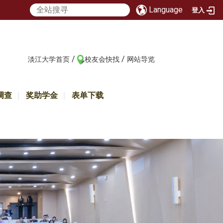
Language
登入
/
/
:::
淡江大学首页
校友会快找
网站导览
调查
奖助学金
表单下载