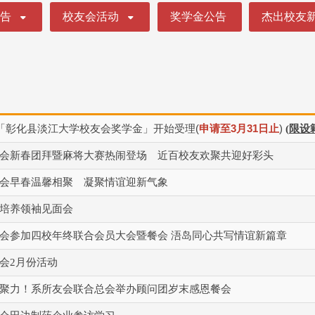
公告
校友会活动
奖学金公告
杰出校友
「彰化县淡江⼤学校友会奖学⾦」开始受理
(
申请⾄
3
⽉
31
⽇⽌
)
(
限设
会新春团拜暨麻将大赛热闹登场 近百校友欢聚共迎好彩头
会早春温馨相聚 凝聚情谊迎新气象
培养领袖见面会
会参加四校年终联合会员大会暨餐会 浯岛同心共写情谊新篇章
会2月份活动
聚力！系所友会联合总会举办顾问团岁末感恩餐会