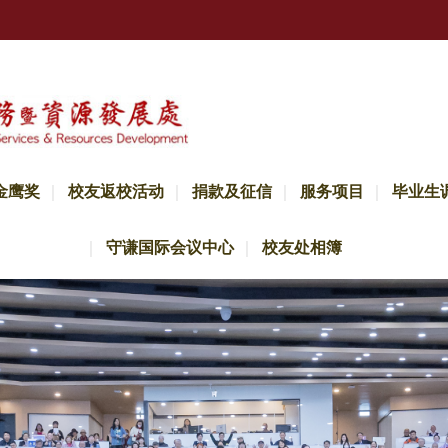
金鹰奖
校友返校活动
捐款及征信
服务项目
毕业生
守谦国际会议中心
校友处相簿