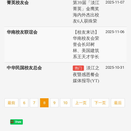
2025-11-07
菁英校友会
第39届「淡江
菁英」金鹰奖
海内外杰出校
友6人获殊荣
2025-11-06
华南校友联谊会
【校友来访】
华南校友会荣
誉会长邱树
林、美国建筑
系王天才学长
2025-10-31
中华民国校友总会
淡江之
热门
夜暨感恩餐会
媒体报导(YT)
最前
6
7
8
9
10
上一页
下一页
最后
Share