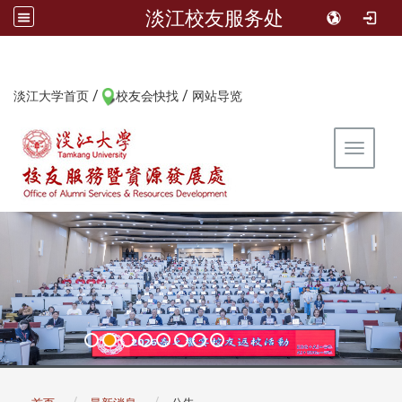
淡江校友服务处
/
/
:::
淡江大学首页
校友会快找
网站导览
Toggle 
:::