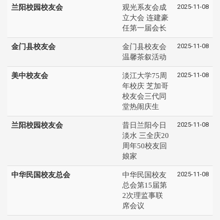
2025-11-08
兰阳校园校友会
观光系友会成
立大会 连建豪
任第一届会长
2025-11-08
金门县校友会
金门县校友会
温馨茶叙活动
2025-11-08
美中校友会
淡江大学75周
年校庆 芝加哥
校友会三代同
堂热闹庆生
2025-11-08
兰阳校园校友会
昔日兰阳今日
淡水 三全庆20
周年50校友回
娘家
2025-11-08
中华民国校友总会
中华民国校友
总会第15届第
2次理监事联
席会议