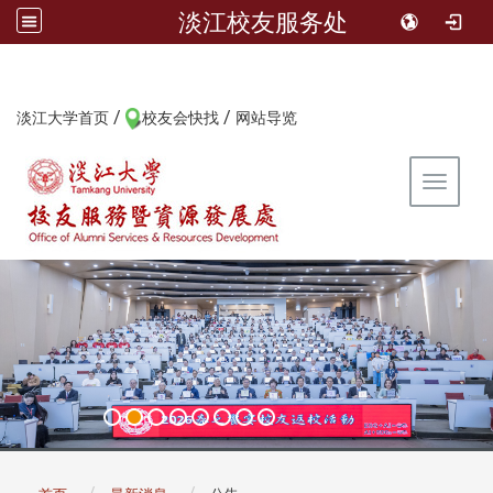
淡江校友服务处
/
/
:::
淡江大学首页
校友会快找
网站导览
Toggle 
:::