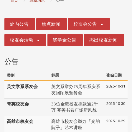
首页
最新消息
公告
:::
处内公告
焦点新闻
校友会公告
校友会活动
奖学金公告
杰出校友新闻
公告
类别
标题
张贴日期
2025-10-31
英文学系系友会
英文系举办75周年系庆系
友回顾展暨餐会
2025-10-30
菁英校友会
33位金鹰校友捐款逾2千
万 完善书卷广场新风貌
2025-10-29
高雄市校友会
高雄市校友会举办「光的
院子」艺术讲座