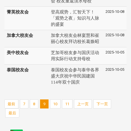
会 校友重返淡水母校
2025-10-08
菁英校友会
登高观势，汇智天下！
「观势之夜」知识与人脉
的盛宴
2025-10-08
加拿大校友会
加拿大校友会林宴慧和崔
丽心校友拜访校长葛焕昭
2025-10-05
美中校友会
芝加哥校友参与国庆活动
用实际行动支持母校
2025-10-05
泰国校友会
泰国校友会参与泰华各界
盛大庆祝中华民国建国
114年双十国庆
最前
7
8
9
10
11
上一页
下一页
最后