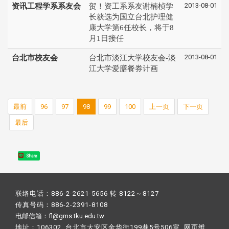
2013-08-01
资讯工程学系系友会
贺！资工系系友谢楠桢学
长获选为国立台北护理健
康大学第6任校长，将于8
月1日接任
2013-08-01
台北市校友会
台北市淡江大学校友会-淡
江大学爱膳餐券计画
最前
96
97
98
99
100
上一页
下一页
最后
Share
联络电话：886-2-2621-5656 转 8122～8127
传真号码：886-2-2391-8108
电邮信箱：fl@gms.tku.edu.tw
地址：106302 台北市大安区金华街199巷5号506室 网页维