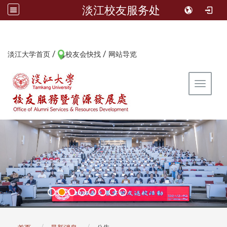
淡江校友服务处
/
/
:::
淡江大学首页
校友会快找
网站导览
Toggle 
:::