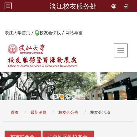
淡江校友服务处
/
/
:::
淡江大学首页
校友会快找
网站导览
Toggle 
:::
首页
最新消息
校友会公告
校友处活动
:::
校友联合会
海外地区性校友会