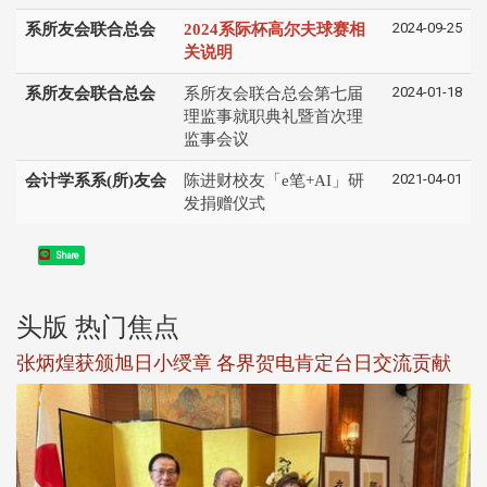
2024-09-25
系所友会联合总会
2024系际杯高尔夫球赛相
关
说明
2024-01-18
系所友会联合总会
系所友会联合总会第七届
理监事就职典礼暨首次理
监事会议
2021-04-01
会计学系系(所)友会
陈进财校友「e笔+AI」研
发捐赠仪式
Share
头版 热门焦点
新
张炳煌获颁旭日小绶章 各界贺电肯定台日交流贡献