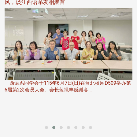
风，淡江西语系友相聚首
，
西语系同学会于115年6月7日(日)在台北校园D509举办第
6届第2次会员大会。会长蓝挹丰感谢各 ...
第