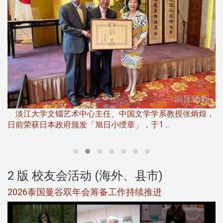
淡
下
淡江大学文锱艺术中心主任、中国文学学系教授张炳煌，
日前荣获日本政府颁发「旭日小绶章」，于1 ...
董
2 版 校友会活动 (海外、县市)
选
2026泰国曼谷双年会筹备工作持续推进
5