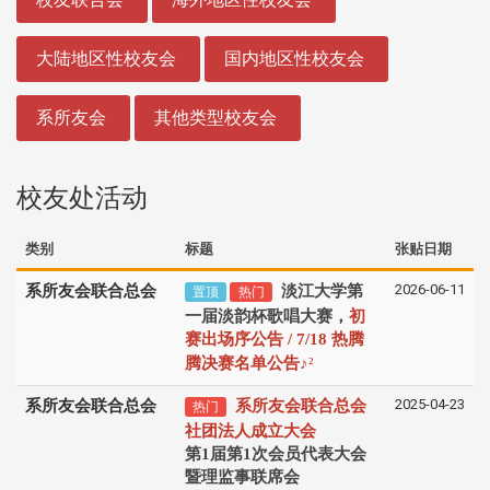
大陆地区性校友会
国内地区性校友会
系所友会
其他类型校友会
校友处活动
类别
标题
张贴日期
2026-06-11
系所友会联合总会
淡江大学第
置顶
热门
一届淡韵杯歌唱大赛，
初
赛出场序公告 / 7/18 热腾
♪
腾决赛名单公告
²
2025-04-23
系所友会联合总会
系所友会联合总会
热门
社团法人成立大会
第1届第1次会员代表大会
暨理监事联席会