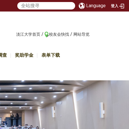
Language
登入
/
/
:::
淡江大学首页
校友会快找
网站导览
调查
奖助学金
表单下载