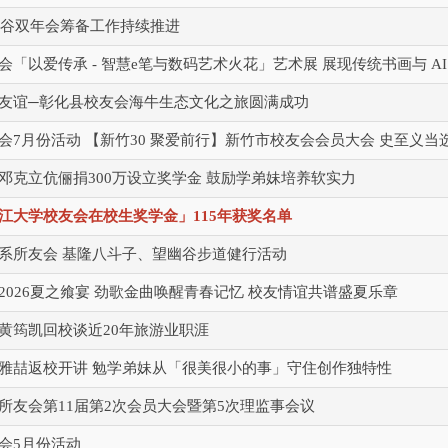
国曼谷双年会筹备工作持续推进
会「以爱传承 - 智慧e笔与数码艺术火花」艺术展 展现传统书画与 A
友谊─彰化县校友会海牛生态文化之旅圆满成功
会7月份活动 【新竹30 聚爱前行】新竹市校友会会员大会 史至义当
邓克立伉俪捐300万设立奖学金 鼓励学弟妹培养软实力
江大学校友会在校生奖学金」115年获奖名单
系所友会 基隆八斗子、望幽谷步道健行活动
2026夏之飨宴 劲歌金曲唤醒青春记忆 校友情谊共谱盛夏乐章
黄筠凯回校谈近20年旅游业职涯
雅喆返校开讲 勉学弟妹从「很美很小的事」守住创作独特性
所友会第11届第2次会员大会暨第5次理监事会议
会5月份活动