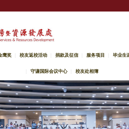
金鹰奖
校友返校活动
捐款及征信
服务项目
毕业生
守谦国际会议中心
校友处相簿