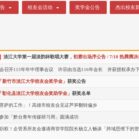
公告
校友会活动
奖学金公告
杰出校友
淡江大学第一届淡韵杯歌唱大赛，
初赛出场序公告 / 7/18 热腾
会召开115年年中理事会议 许宗由当选116年会长 并获授权承办
「新竹市淡江大学校友会奖学金」
获奖公告
「彰化县淡江大学校友会奖助学金」
获奖名单
菩萨的工作」！高雄市校友会见证芦笋翻转偏乡
参加「黔台青年传媒研习周」圆满成功
职权！企管系所友会邀请商管学院院长杨立人畅谈「跨域思维下的管