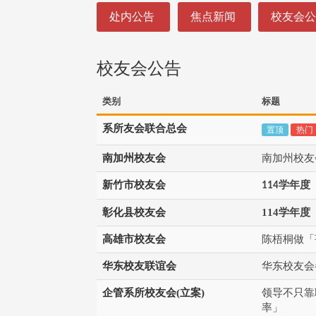
:::
处内公告
焦点新闻
校友会
校友会公告
类别
标题
系所友会联合总会
置顶
热门
南加州校友会
南加州校友
新竹市校友会
学年度
114
彰化县校友会
114学年度
高雄市校友会
陈梧桐做「
华东校友联谊会
华东校友会
企管系所校友会(立案)
领导不只靠
率」