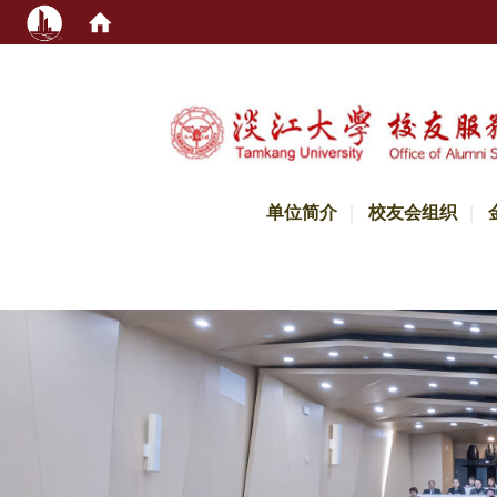
:::
单位简介
校友会组织