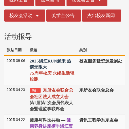
校友会活动
奖学金公告
杰出校友新闻
活动报导
张贴日期
标题
类别
2025-08-06
2025淡江RUN起来 热
校友服务暨资源发展处
情无限大
75周年校庆 永续生活轻
松跑
2025-04-23
系所友会联合总
系所友会联合总会
热门
会社团法人成立大会
第1届第1次会员代表大
会暨理监事联席会
2025-04-22
健康与科技共融 —
健
资讯工程学系系友会
康养身讲座携手淡江资