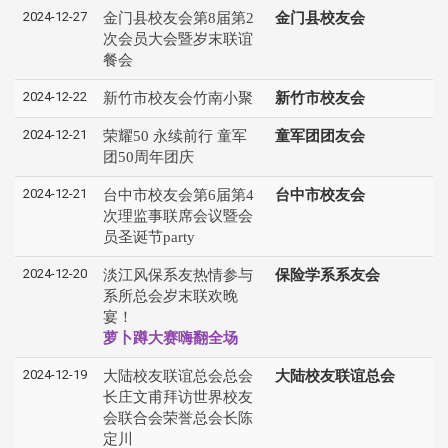
2024-12-27
金门县校友会第8届第2
金门县校友会
次会员大会暨岁末联谊
餐会
2024-12-22
新竹市校友会竹南小聚
新竹市校友会
2024-12-21
荣耀50 永续前行 童军
童军团团友会
团50周年团庆
2024-12-21
台中市校友会第6届第4
台中市校友会
次理监事联席会议暨会
员圣诞节party
2024-12-20
淡江风保系友热情参与
保险学系系友会
系所总会岁末联欢晚
宴！
萝卜蹲大赛嗨翻全场
2024-12-19
大陆校友联谊总会总会
大陆校友联谊总会
长庄文甫拜访世界校友
会联合会荣誉总会长陈
定川