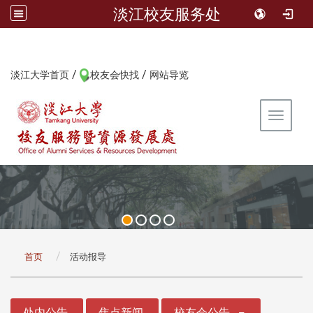
淡江校友服务处
/
/
:::
淡江大学首页
校友会快找
网站导览
Toggle 
:::
首页
活动报导
:::
处内公告
焦点新闻
校友会公告