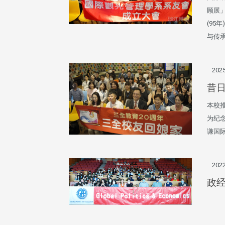
顾展
(95
与传
2025
昔日
本校
为纪念
谦国
2022
政