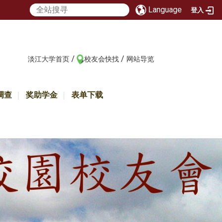
Language
登入
/
/
:::
淡江大学首页
校友会快找
网站导览
调查
奖助学金
表单下载