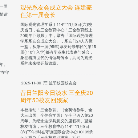
观光系友会成立大会 连建豪
一届
任第一届会长
的情谊
国际观光管理学系于114年11月8日(六)校
庆当日，在三全教育中心「三全教育线上
20周年回顾展」中，举办「国际观光管理
学系系友会成立大会」，系友们24人齐聚
一堂，从第一届(95年)系友到最年轻的第15
届(110年入学)都有毕业生代表参与盛会，
象征着跨世代的情谊与传承，共同为观光
系的未来揭开新篇章。
年。
时在守
2025-11-08
兰阳校园校友会
昔日兰阳今日淡水 三全庆20
周年50校友回娘家
本校推动「三全教育」（全英语教学、全
大三出国、全住宿学园）至今已迈入第20
周年。为纪念这深具意义的里程碑、凝聚
校友情谊，三全教育中心114年11月8日
(六)下午2时在守谦国际会议中心HC105承
运厅举办「三全校友回娘家」活动。