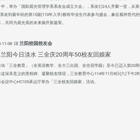
」中，举办「国际观光管理学系系友会成立大会」，系友们24人齐聚一堂，从第
年)系友到最年轻的第15届(110年入学)都有毕业生代表参与盛会，象征着跨世代
承，共同为观光系的未来揭开新篇章。
兰阳校园校友会
-11-08
兰阳今日淡水 三全庆20周年50校友回娘家
推动「三全教育」（全英语教学、全大三出国、全住宿学园）至今已迈入第20周
这深具意义的里程碑、凝聚校友情谊，三全教育中心114年11月8日(六)下午2
际会议中心HC105承运厅举办「三全校友回娘家」活动。