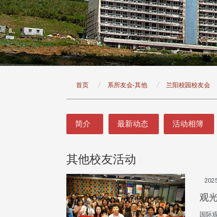
:::
首页
系所友会-其他
兰阳校园校友会
:::
简介
最新动态
活动相簿
其他校友活动
2025
观
国际观