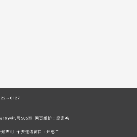
122～8127
街199巷5号506室 网页维护：
廖家鸣​
告知声明
个资连络窗口：
郑惠兰