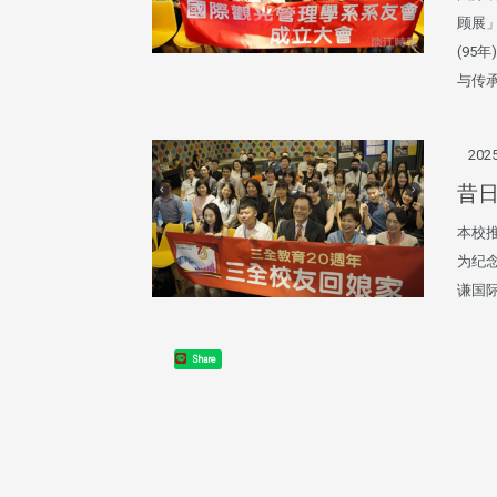
顾展
(95
与传
2025
昔日
本校
为纪念
谦国
Share