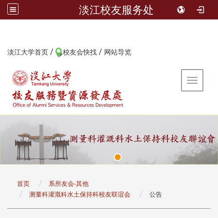
淡江校友服务处
/
/
:::
淡江大学首页
校友会快找
网站导览
Toggle 
:::
首页
系所友会-其他
测量科灌溉科水土保持科校友联谊会
公告