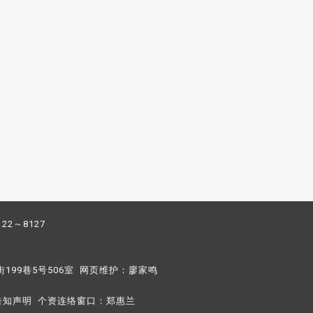
122～8127
街199巷5号506室 网页维护：
廖家鸣​
告知声明
个资连络窗口：
郑惠兰