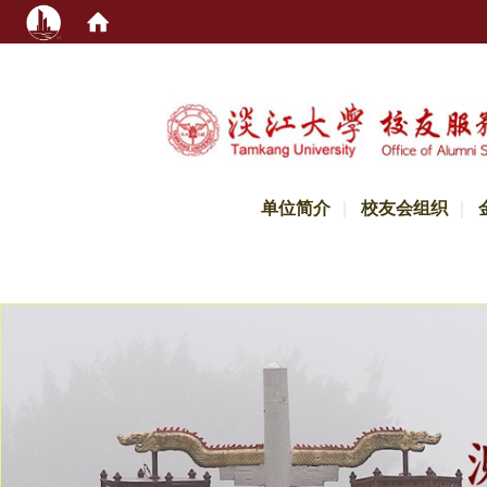
:::
单位简介
校友会组织