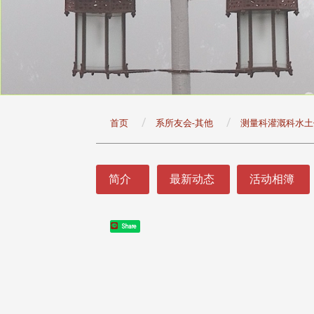
:::
首页
系所友会-其他
测量科灌溉科水土
:::
简介
最新动态
活动相簿
Share