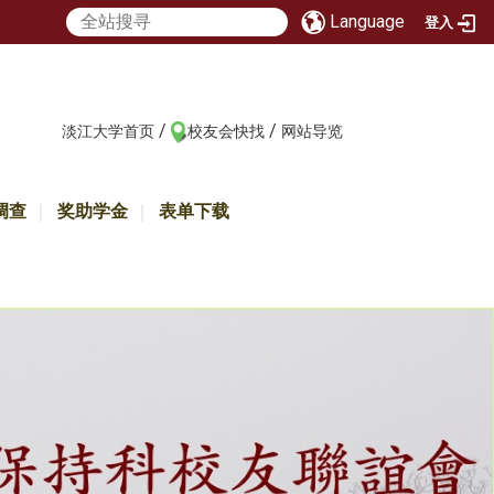
Language
登入
/
/
:::
淡江大学首页
校友会快找
网站导览
调查
奖助学金
表单下载