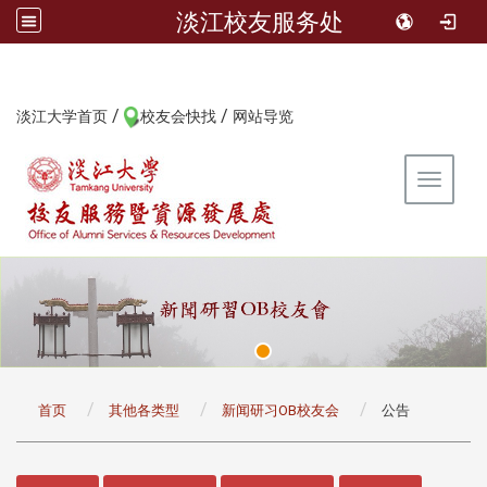
淡江校友服务处
/
/
:::
淡江大学首页
校友会快找
网站导览
Toggle 
:::
首页
其他各类型
新闻研习OB校友会
公告
:::