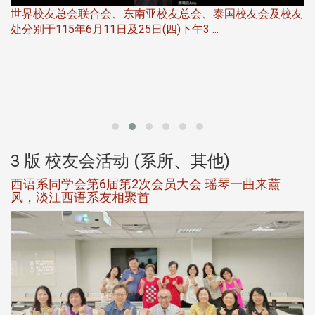
世界校友总会联合会、东南亚校友总会、泰国校友会及校友
服
处分别于115年6月11日及25日(四)下午3 ...
北
大
3 版 校友会活动 (系所、其他)
西语系同学会第6届第2次会员大会 瑶琴一曲来薰
风，淡江西语系友相聚首