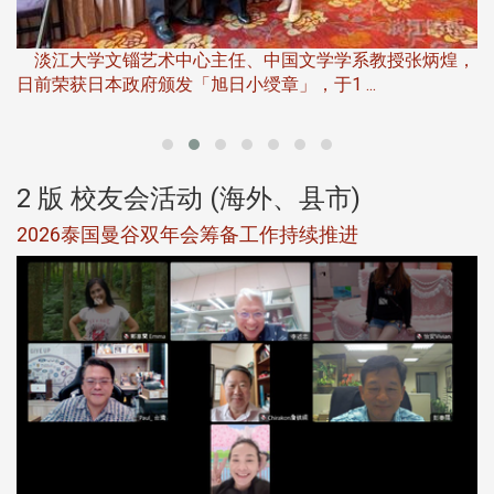
淡
下
淡江大学文锱艺术中心主任、中国文学学系教授张炳煌，
日前荣获日本政府颁发「旭日小绶章」，于1 ...
董
2 版 校友会活动 (海外、县市)
选
2026泰国曼谷双年会筹备工作持续推进
5