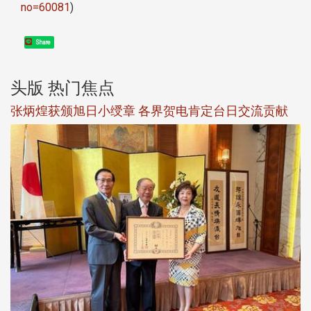
no=60081
)
Share
头版 热门焦点
新
张炳煌获颁旭日小绶章 各界贺电肯定台日交流贡献