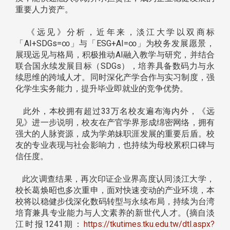
重要人力资产。
《远见》分析，近年来，淡江大学以双商标
「AI+SDGs=∞」与「ESG+AI=∞」为校务发展愿景，
展现远见与格局，积极推动AI融入教学与研究，并结合
联合国永续发展目标（SDGs），培养具备数码力与永
续思维的跨域人才。同时深化产学合作与实习制度，强
化学生实务能力，提升毕业即就业的竞争优势。
此外，本校拥有超过33万名校友遍布海内外，《远
见》进一步说明，校友在产官学界形成绵密网络，拥有
强大的人脉资源，成为学弟妹职涯发展的重要后盾。校
友的专业表现与社会影响力，也持续为母校累积口碑与
信任度。
此次调查结果，再次印证企业界高度认同淡江大学，
校长葛焕昭也多次重申，面对快速变动的产业环境，本
校将以稳健步伐深化数码转型与永续布局，持续为台湾
培育兼具专业能力与人文素养的新世代人才。(摘自淡
江时报1241期：
https://tkutimes.tku.edu.tw/dtl.aspx?