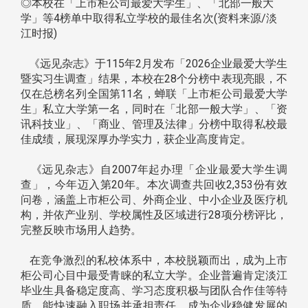
◎本校在「上市柜公司最爱大学生」、「北部一般大
学」等4榜单中取得私立学校的最佳名次(资料来源/淡
江时报)
《远见杂志》于115年2月发布「2026企业最爱大学生
暨实习生调查」结果，本校在28个分榜中表现亮眼，不
仅在总榜名列全国第11名，蝉联「上市柜公司最爱大学
生」私立大学第一名，同时在「北部一般大学」、「资
讯科技业」、「商业、管理及法律」分榜中取得私校最
佳成绩，展现深厚办学实力，获企业高度肯定。
《远见杂志》自2007年起办理「企业最爱大学生调
查」，今年迈入第20年。本次调查共回收2,353份有效
问卷，涵盖上市柜公司、外商企业、中小企业及医疗机
构，并依产业别、学校属性及区域进行28项分榜评比，
完整反映市场用人趋势。
在竞争激烈的私校体系中，本校脱颖而出，成为上市
柜公司心目中最受青睐的私立大学。企业普遍肯定淡江
毕业生具备稳定度高、学习态度积极与团队合作佳等特
质，能快速融入职场并承担责任，成为企业稳健发展的