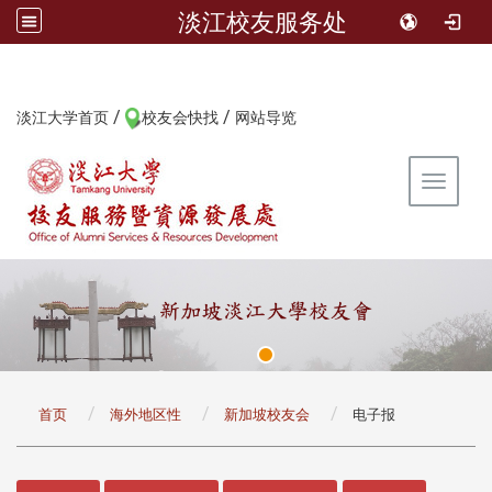
淡江校友服务处
/
/
:::
淡江大学首页
校友会快找
网站导览
Toggle 
:::
首页
海外地区性
新加坡校友会
电子报
:::