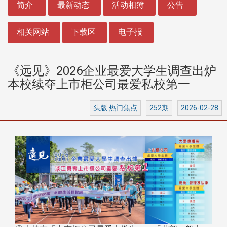
简介
最新动态
活动相簿
公告
相关网站
下载区
电子报
《远见》2026企业最爱大学生调查出炉
本校续夺上市柜公司最爱私校第一
头版 热门焦点
252期
2026-02-28