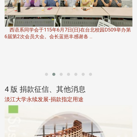
，
西语系同学会于115年6月7日(日)在台北校园D509举办第
6届第2次会员大会。会长蓝挹丰感谢各 ...
第
4 版 捐款征信、其他消息
淡江大学永续发展-捐款指定用途