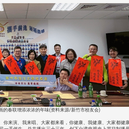
淡江大学于115年7月30日(四)举
办布达暨单位主管交接典礼。115
7月
本校校长葛焕昭将于今(1
学年度校友服务暨资源发展 ...
深耕
月31日(五)任期届满。董
24日(三)下午5时 ...
2 版 校友会活动 (海
2 版 校友会活动 
外、县市)
外、县市)
台中市校友会拜会卢秀燕市
南加州校友会召开11
长 校友交流智慧治理凝聚向
理事会议 许宗由当选
画的春联增添浓浓的年味(资料来源/新竹市校友会)
心力
会长 并获授权承办
校友双年会
。你来演、我来唱、大家都来看，你健康、我健康、大家都健
司一手催生，总共播出三十三年，创下台湾电视史上节目制播