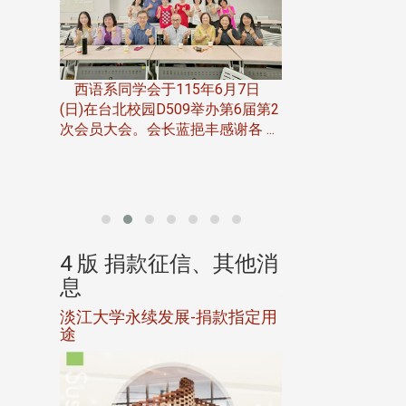
一次会员
在台北校
西语系同学会于115年6月7日
伯申研发
(日)在台北校园D509举办第6届第2
次会员大会。会长蓝挹丰感谢各 ...
由社团法人淡江大
合总会主办的「淡
韵杯歌唱大赛」，于11
、其他消
4 版 捐款征信、其他消
4 版 捐款
息
息
淡江大学永续发展-捐款指定用
校友个人资料保
途