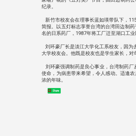
纪录。
新竹市校友会在理事长蓝如瑛带队下，115
简报。以五灯标志享誉台湾的台湾田边制药
名的日系药厂，1987年将工厂迁至湖口工业
东校友会于115年6月10日(三)
台北市校友会于6月6日(六)举办
16日(二)，27名校友夥伴一同前
「新店瑠公圳知性健行活动」
刘环豪厂长是淡江大学化工系校友，因为去
中国宁夏省参访，活 ...
领队温明正学长与副领队吕惠
大学校友会。他既是校友也是学生家长，对
姐的精 ...
刘环豪强调制药是良心事业，台湾制药厂从
使命，为病患带来希望，令人感动。适逢农
浓的年味。
 版 校友会活动 (系
3 版 校友会活动 (系
Share
所、其他)
所、其他)
机系友会第3届第4次理监事
风保系友会兰阳探梅漫游 齐
议暨系友论坛
共谱初夏欢乐乐章