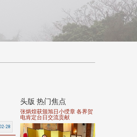
头版 热门焦点
头版 热门焦
选案报部
张炳煌获颁旭日小绶章 各界贺
观势汇天下校友
聘范巽绿
电肯定台日交流贡献
02-28