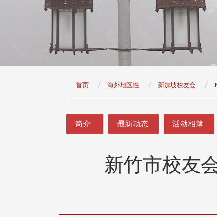
:::
首页
海外地区性
新加坡校友会
:::
简介
最新动态
活动相簿
新竹市校友
头版 热门焦点
头版 热门焦点
治大学主任秘书曾守正率队
十四载深耕校友情谊 校友
访校友处 深化校友工作交
执行长彭春阳荣退 校友感
共享实务经验
相伴同行