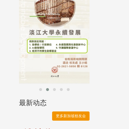
母校配合「个人资
行，并导入个资管
个人资料应尽善良
并于母校 ...
最新动态
更多新加坡校友会