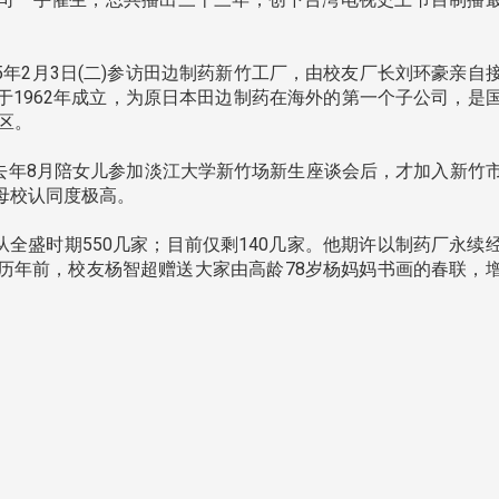
年2月3日(二)参访田边制药新竹工厂，由校友厂长刘环豪亲自
于1962年成立，为原日本田边制药在海外的第一个子公司，是
区。
南加州校友会于115年6月2
台中市校友会于115年6月24日
在美国洛杉矶华侨文教服
，在
年8月陪女儿参加淡江大学新竹场新生座谈会后，才加入新竹
(三)举办拜会台中市政府活动。参
（洛侨文化中心）会议室召
玲学
母校认同度极高。
访团由母校战略所所长李大中、 ...
...
全盛时期550几家；目前仅剩140几家。他期许以制药厂永续
历年前，校友杨智超赠送大家由高龄78岁杨妈妈书画的春联，
3 版 校友会活动 (系
3 版 校友会活动 
所、其他)
所、其他)
聚
【校友来访】香港校友会前会
邱孝贤接任跨业合作协
长叶雅琴、杜天宝学长
届理事长