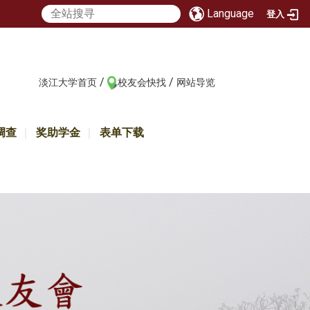
Language
登入
/
/
:::
淡江大学首页
校友会快找
网站导览
调查
奖助学金
表单下载