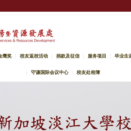
金鹰奖
校友返校活动
捐款及征信
服务项目
毕业生
守谦国际会议中心
校友处相簿