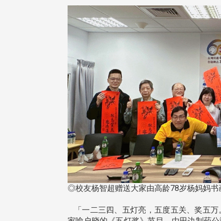
治大学主任秘书、中文系校友
校友处执行长彭春阳于115年
守正，于115年6月2日(二)率政
30日(四)荣退，为其十四年来
大学校友服务相关同仁莅临本 ...
校友服务、凝聚海内外校友情 ...
 版 校友会活动 (海
2 版 校友会活动 (海
外、县市)
外、县市)
东校友会6月活动
台北市校友会6月份活动
◎校友杨智超赠送大家由高龄78岁杨妈妈书
「一二三四、五灯亮，五度五关、奖五万
家喻户晓的《五灯奖》节目，由田边制药公