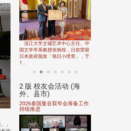
淡江大学推广教育处
13日(六)举办「
淡江大学文锱艺术中心主任、中
届开学典礼暨共识营，
15)年7
国文学学系教授张炳煌，日前荣获
事会于6月
日本政府颁发「旭日小绶章」，于
1 ...
(海
2 版 校友会活动 (海
2 版 校友会
外、县市)
外、县市)
5年年中
2026泰国曼谷双年会筹备工作
北加州校友会参
116年
持续推进
仲夏舞会 牛仔之
下届世界
欢
康。」
最长的