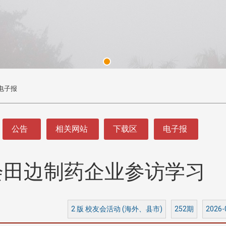
电子报
公告
相关网站
下载区
电子报
会田边制药企业参访学习
头版 热门焦点
头版 热门焦点
处
校友处新任执行长武士戎上
淡江大学董事会议改
念
任 携手校友共创淡江新里程
聘任许辉煌为校长 新
董事
2 版 校友会活动 (海外、县市)
252期
2026-