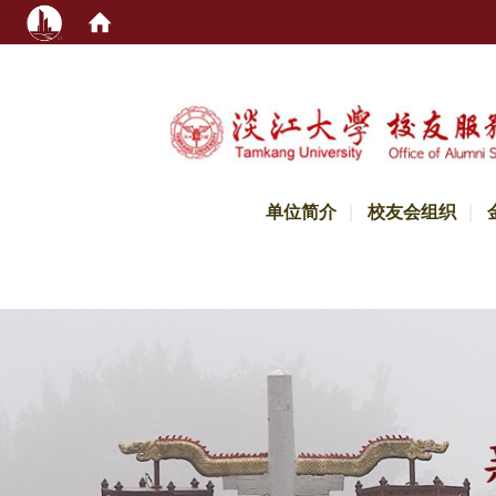
:::
单位简介
校友会组织