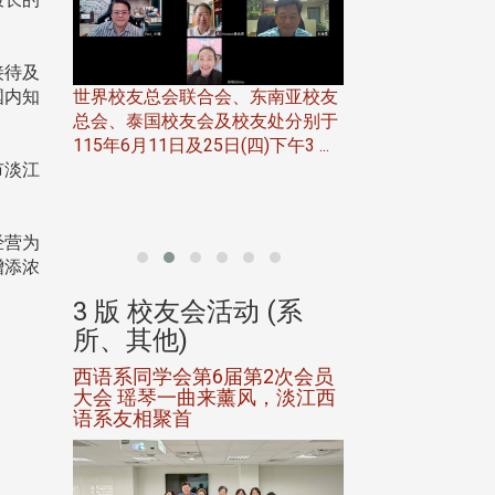
接待及
世界校友总会联合会、东南亚校友
国内知
总会、泰国校友会及校友处分别于
7日(日)
115年6月11日及25日(四)下午3 ...
务中心
市淡江
北加州校友会于115
开115
晚，参加由北加州
联合会在Foster Ci ..
经营为
增添浓
(系
3 版 校友会活动 (系
3 版 校友会
所、其他)
所、其他)
进会第2
西语系同学会第6届第2次会员
第一届淡韵杯歌
大会 瑶琴一曲来薰风，淡江西
赛公开抽籤 落
语系友相聚首
正、公开竞赛精