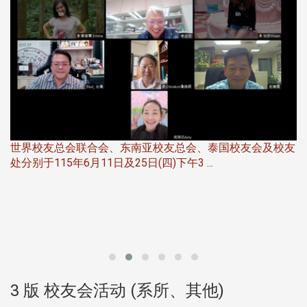
世界校友总会联合会、东南亚校友总会、泰国校友会及校友
服
处分别于115年6月11日及25日(四)下午3 ...
北
大
3 版 校友会活动 (系所、其他)