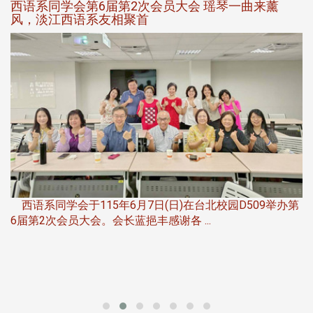
西语系同学会第6届第2次会员大会 瑶琴一曲来薰
风，淡江西语系友相聚首
，
西语系同学会于115年6月7日(日)在台北校园D509举办第
6届第2次会员大会。会长蓝挹丰感谢各 ...
第