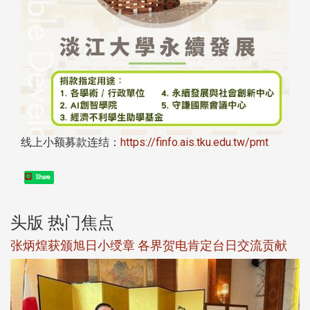
线上小额募款连结：
https://finfo.ais.tku.edu.tw/pmt
Share
头版 热门焦点
新
张炳煌获颁旭日小绶章 各界贺电肯定台日交流贡献