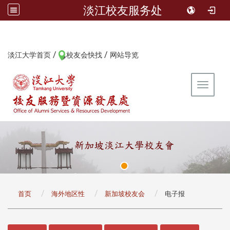
淡江校友服务处
/
/
:::
淡江大学首页
校友会快找
网站导览
Toggle 
:::
首页
海外地区性
新加坡校友会
电子报
:::