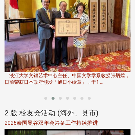
淡
下
淡江大学文锱艺术中心主任、中国文学学系教授张炳煌，
日前荣获日本政府颁发「旭日小绶章」，于1 ...
董
2 版 校友会活动 (海外、县市)
选
2026泰国曼谷双年会筹备工作持续推进
5