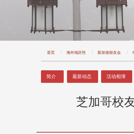
:::
首页
海外地区性
新加坡校友会
:::
简介
最新动态
活动相簿
芝加哥校
头版 热门焦点
头版 热门焦点
治大学主任秘书曾守正率队
十四载深耕校友情谊 校友
访校友处 深化校友工作交
执行长彭春阳荣退 校友感
共享实务经验
相伴同行