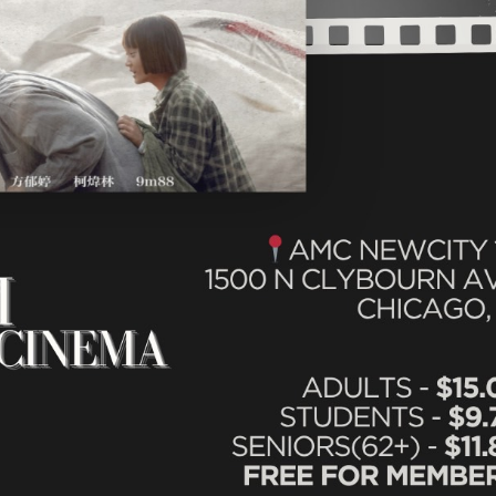
南加州校友会于115年6月2
台中市校友会于115年6月24日
在美国洛杉矶华侨文教服
，在
(三)举办拜会台中市政府活动。参
（洛侨文化中心）会议室召
玲学
访团由母校战略所所长李大中、 ...
...
3 版 校友会活动 (系
3 版 校友会活动 
所、其他)
所、其他)
聚
【校友来访】香港校友会前会
邱孝贤接任跨业合作协
长叶雅琴、杜天宝学长
届理事长