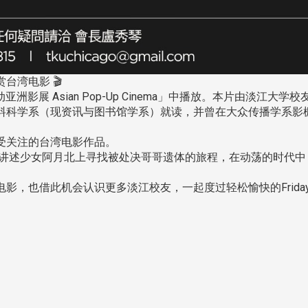
跨业合作协进会第二届第
香港校友会前会长叶雅琴学姐与
会
大会于6月5日下午7时，
杜天宝学长一家，于115年6月4日
日
园D508室举行，本校潘
台湾电影 🎬
(四)返校拜访校友处，受到校友 ...
..
长、 ...
动亚洲影展 Asian Pop-Up Cinema」中播放。本片由淡江大学校
料科学系（现资讯与图书馆学系）就读，并曾在大众传播学系影
受关注的台湾电影作品。
，讲述少女阿月北上寻找被处决哥哥遗体的旅程，在动荡的时代中
影，也借此机会认识更多淡江校友，一起度过轻松愉快的Frida
消
4 版 捐款征信、其他消
4 版 捐款征信
息
息
欢迎使用「淡江大学校园征才
捐款芳名录
线上系统」