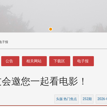
电子报
公告
相关网站
下载区
电子报
友会邀您一起看电影！
头版 热门焦点
头版 热门焦点
处
校友处新任执行长武士戎上
淡江大学董事会议改
念
任 携手校友共创淡江新里程
聘任许辉煌为校长 新
董事
头版 热门焦点
252期
2026-