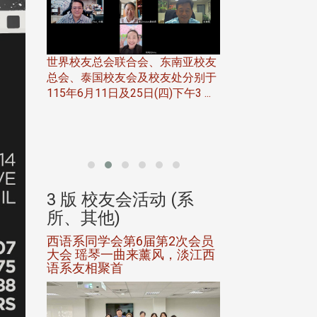
世界校友总会联合会、东南亚校友
总会、泰国校友会及校友处分别于
7日(日)
115年6月11日及25日(四)下午3 ...
务中心
北加州校友会于115
开115
晚，参加由北加州
联合会在Foster Ci ..
(系
3 版 校友会活动 (系
3 版 校友会
所、其他)
所、其他)
进会第2
西语系同学会第6届第2次会员
第一届淡韵杯歌
大会 瑶琴一曲来薰风，淡江西
赛公开抽籤 落
语系友相聚首
正、公开竞赛精