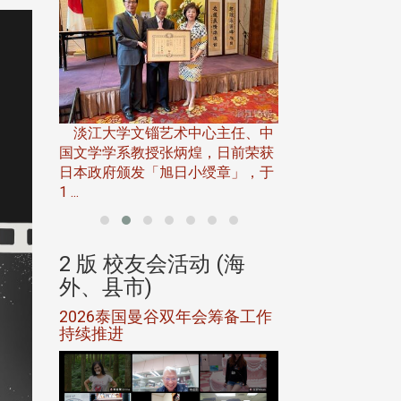
淡江大学推广教育处
13日(六)举办「
淡江大学文锱艺术中心主任、中
届开学典礼暨共识营，
15)年7
国文学学系教授张炳煌，日前荣获
事会于6月
日本政府颁发「旭日小绶章」，于
1 ...
(海
2 版 校友会活动 (海
2 版 校友会
外、县市)
外、县市)
5年年中
2026泰国曼谷双年会筹备工作
北加州校友会参
116年
持续推进
仲夏舞会 牛仔之
下届世界
欢