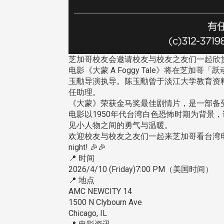
在连日大雨阴霾下，风保系友
在115年6月27日(六)举办的一
芝加哥校友会邀请校友与校友之友们一起欣赏
游，神奇迎来超幸运好天气。大 .
电影《大蒙 A Foggy Tale》将在芝加哥「跃
江大学电子与电机系友会于115
玉勳导演执导。陈玉勳曾于淡江大学教育资
6月28日在台北校区盛大举办
任助理。
无人科技与前瞻应用论坛」，特
《大蒙》荣获金马奖最佳剧情片，是一部备
请 ...
电影以1950年代台湾白色恐怖时期为背景
见小人物之间的勇气与温暖。
欢迎校友与校友之友们一起来芝加哥看台湾电
4 版 捐款征信、其他消
4 版 捐款征信、其他
night! 🎉🎉
息
息
📍 时间
2026/4/10 (Friday)7:00 PM（美国时间）
友个人资料保护声明
欢迎订阅校友e报！
📍 地点
AMC NEWCITY 14
1500 N Clybourn Ave
Chicago, IL