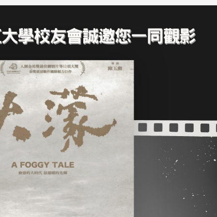
淡江大学于115年7月30日(四)举
办布达暨单位主管交接典礼。115
7月
本校校长葛焕昭将于今(1
学年度校友服务暨资源发展 ...
深耕
月31日(五)任期届满。董
24日(三)下午5时 ...
2 版 校友会活动 (海
2 版 校友会活动 
外、县市)
外、县市)
台中市校友会拜会卢秀燕市
南加州校友会召开11
长 校友交流智慧治理凝聚向
理事会议 许宗由当选
心力
会长 并获授权承办
校友双年会