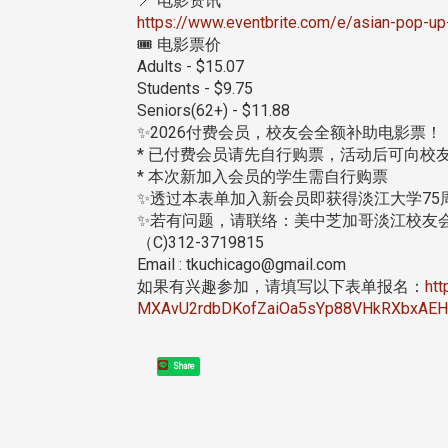
📍 电影资讯
校配合「个人资料保护法」之施
https://www.eventbrite.com/e/asian-pop-up
，并导入个资管理，对于校友之
🎟️ 电影票价
人资料应尽善良管理人之责任，
Adults - $15.07
于母校 ...
Students - $9.75
Seniors(62+) - $11.88
✨2026付费会员，校友会全额补助电影票！
* 已付费会员请先自行购票，活动后可向校
* 本次新加入会员的学生需自行购票
✨透过本表单加入新会员即获得淡江大学75
✨若有问题，请联络：美中芝加哥淡江校友
（C)312-3719815
Email : tkuchicago@gmail.com
如果有兴趣参加，请填写以下表单报名：
ht
MXAvU2rdbDKofZaiOa5sYp88VHkRXbxAEH
Share