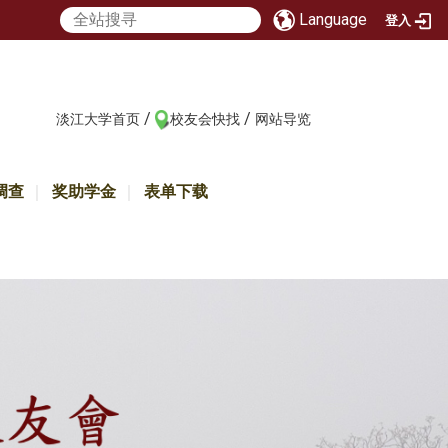
Language
登入
/
/
:::
淡江大学首页
校友会快找
网站导览
调查
奖助学金
表单下载