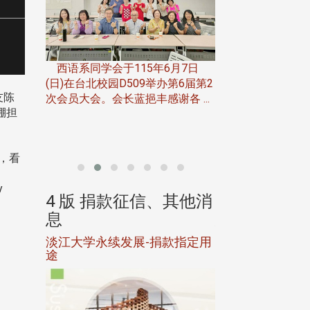
一次会员
在台北校
西语系同学会于115年6月7日
伯申研发
(日)在台北校园D509举办第6届第2
友陈
次会员大会。会长蓝挹丰感谢各 ...
由社团法人淡江大
棚担
合总会主办的「淡
韵杯歌唱大赛」，于11
，看
y
、其他消
4 版 捐款征信、其他消
4 版 捐款
息
息
淡江大学永续发展-捐款指定用
校友个人资料保
途