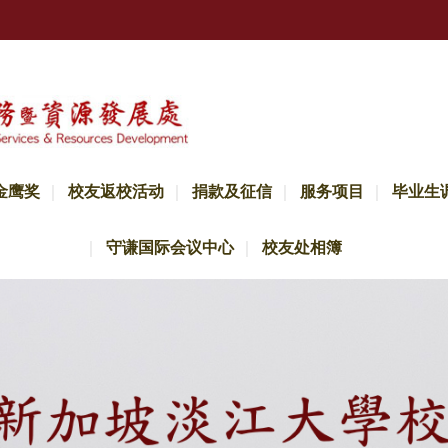
金鹰奖
校友返校活动
捐款及征信
服务项目
毕业生
守谦国际会议中心
校友处相簿