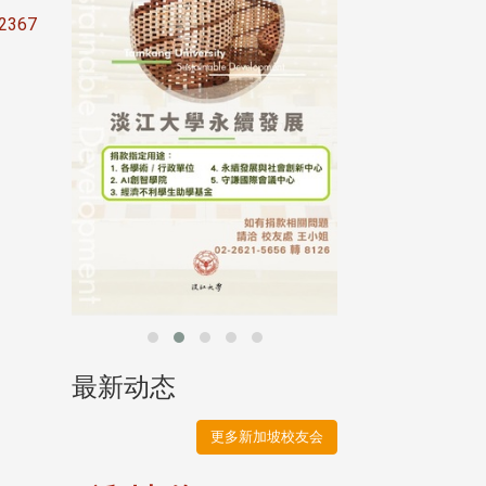
母校配合「个人资
72367
行，并导入个资管
个人资料应尽善良
并于母校 ...
最新动态
更多新加坡校友会