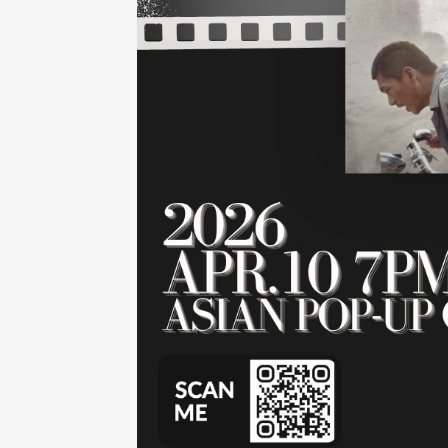
东校友会于115年6月10日(三)
台北市校友会于6月6日(六)举办
16日(二)，27名校友夥伴一同前
「新店瑠公圳知性健行活动」
中国宁夏省参访，活 ...
领队温明正学长与副领队吕惠
姐的精 ...
 版 校友会活动 (系
3 版 校友会活动 (系
所、其他)
所、其他)
机系友会第3届第4次理监事
风保系友会兰阳探梅漫游 齐
议暨系友论坛
共谱初夏欢乐乐章