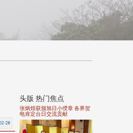
头版 热门焦点
头版 热门焦
选案报部
张炳煌获颁旭日小绶章 各界贺
观势汇天下校友
聘范巽绿
电肯定台日交流贡献
02-28