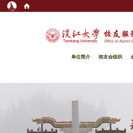
:::
单位简介
校友会组织