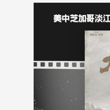
治大学主任秘书、中文系校友
校友处执行长彭春阳于115年
守正，于115年6月2日(二)率政
30日(四)荣退，为其十四年来
大学校友服务相关同仁莅临本 ...
校友服务、凝聚海内外校友情 ...
 版 校友会活动 (海
2 版 校友会活动 (海
外、县市)
外、县市)
东校友会6月活动
台北市校友会6月份活动