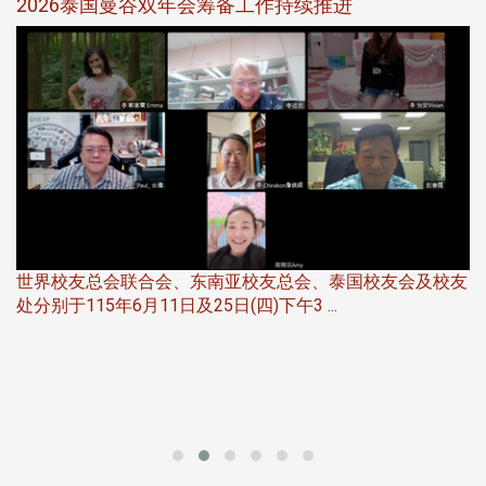
选
2026泰国曼谷双年会筹备工作持续推进
5
世界校友总会联合会、东南亚校友总会、泰国校友会及校友
服
处分别于115年6月11日及25日(四)下午3 ...
北
大