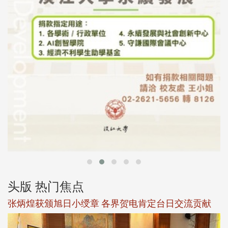
头版 热门焦点
新
张炳煌获颁旭日小绶章 各界贺电肯定台日交流贡献