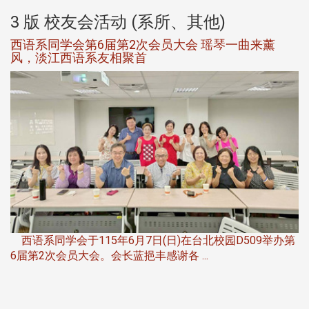
3 版 校友会活动 (系所、其他)
西语系同学会第6届第2次会员大会 瑶琴一曲来薰
风，淡江西语系友相聚首
，
西语系同学会于115年6月7日(日)在台北校园D509举办第
6届第2次会员大会。会长蓝挹丰感谢各 ...