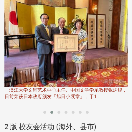
淡
下
淡江大学文锱艺术中心主任、中国文学学系教授张炳煌，
日前荣获日本政府颁发「旭日小绶章」，于1 ...
董
2 版 校友会活动 (海外、县市)