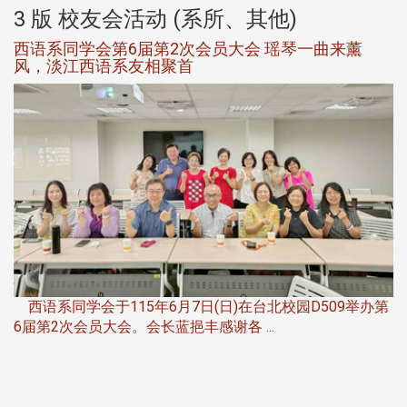
3 版 校友会活动 (系所、其他)
西语系同学会第6届第2次会员大会 瑶琴一曲来薰
风，淡江西语系友相聚首
，
西语系同学会于115年6月7日(日)在台北校园D509举办第
6届第2次会员大会。会长蓝挹丰感谢各 ...
第