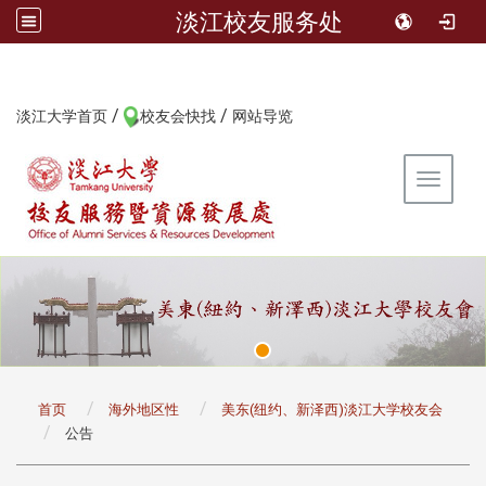
淡江校友服务处
/
/
:::
淡江大学首页
校友会快找
网站导览
Toggle 
:::
首页
海外地区性
美东(纽约、新泽西)淡江大学校友会
公告