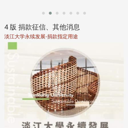
第
4 版 捐款征信、其他消息
淡江大学永续发展-捐款指定用途
于