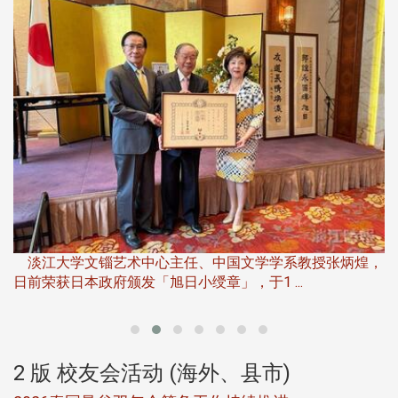
淡
下
淡江大学文锱艺术中心主任、中国文学学系教授张炳煌，
日前荣获日本政府颁发「旭日小绶章」，于1 ...
董
2 版 校友会活动 (海外、县市)