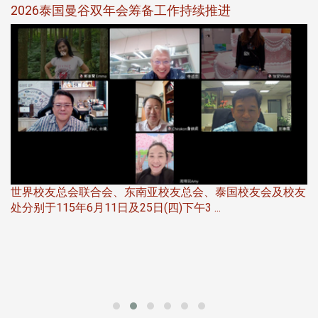
选
2026泰国曼谷双年会筹备工作持续推进
5
世界校友总会联合会、东南亚校友总会、泰国校友会及校友
服
处分别于115年6月11日及25日(四)下午3 ...
北
大