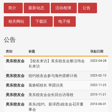
:::
简介
最新动态
活动相簿
公告
相关网站
下载区
电子报
公告
类别
标题
张贴日期
2023-04-28
美东校友会
【校友来访】美东校友会黎洁玮会
长来访
2023-02-15
美东校友会
纽约校友会参与海外搭桥计画
2022-11-25
美东校友会
葛焕昭校长 率团访美
2013-11-21
美东校友会
美东校友会会长回台访母校
2013-06-01
美东校友会
美东(纽约、新泽西)校友会召开董
事会