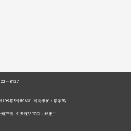
122～8127
街199巷5号506室 网页维护：
廖家鸣​
告知声明
个资连络窗口：
郑惠兰