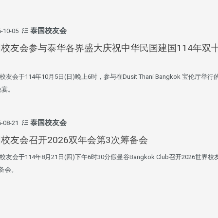
淡江大学于115年7月30日(四)举
办布达暨单位主管交接典礼。115
泰国校友会
-10-05
7月
本校校长葛焕昭将于今(1
学年度校友服务暨资源发展 ...
深耕
月31日(五)任期届满。董
国校友会参与泰华各界盛大庆祝中华民国建国114年双
24日(三)下午5时 ...
友会于114年10月5日(日)晚上6时，参与在Dusit Thani Bangkok 宝伦厅举
晚宴。
2 版 校友会活动 (海
2 版 校友会活动 
外、县市)
外、县市)
台中市校友会拜会卢秀燕市
南加州校友会召开11
泰国校友会
-08-21
长 校友交流智慧治理凝聚向
理事会议 许宗由当选
校友会召开2026双年会第3次筹备会
心力
会长 并获授权承办
校友双年会
友会于114年8月21日(四)下午6时30分假曼谷Bangkok Club召开2026世界
备会。