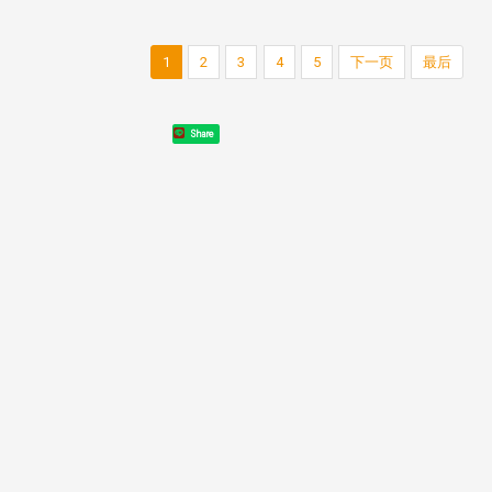
东校友会于115年6月10日(三)
台北市校友会于6月6日(六)举办
16日(二)，27名校友夥伴一同前
「新店瑠公圳知性健行活动」
1
2
3
4
5
下一页
最后
中国宁夏省参访，活 ...
领队温明正学长与副领队吕惠
姐的精 ...
Share
 版 校友会活动 (系
3 版 校友会活动 (系
所、其他)
所、其他)
机系友会第3届第4次理监事
风保系友会兰阳探梅漫游 齐
议暨系友论坛
共谱初夏欢乐乐章
在连日大雨阴霾下，风保系友