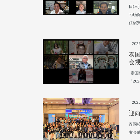
日(三
为确
住宿
2025
泰国
会
头版 热门焦点
头版 热门焦点
泰国校
「20
治大学主任秘书曾守正率队
十四载深耕校友情谊 校友
访校友处 深化校友工作交
执行长彭春阳荣退 校友感
共享实务经验
相伴同行
2025
迎向
泰国校
友会成