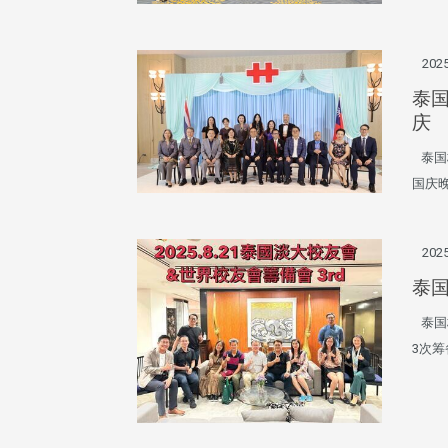
2025
治大学主任秘书、中文系校友
校友处执行长彭春阳于115年
守正，于115年6月2日(二)率政
30日(四)荣退，为其十四年来
泰
大学校友服务相关同仁莅临本 ...
校友服务、凝聚海内外校友情 ...
庆
泰国校
国庆
 版 校友会活动 (海
2 版 校友会活动 (海
外、县市)
外、县市)
东校友会6月活动
台北市校友会6月份活动
2025
泰国
泰国校
3次筹