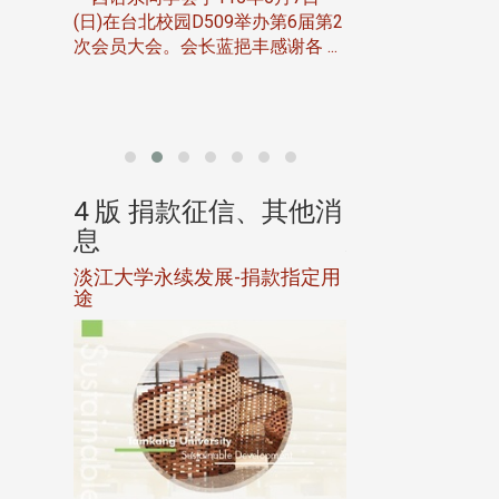
伯申研发
(日)在台北校园D509举办第6届第2
次会员大会。会长蓝挹丰感谢各 ...
由社团法人淡江大
合总会主办的「淡
韵杯歌唱大赛」，于11
、其他消
4 版 捐款征信、其他消
4 版 捐款
息
息
淡江大学永续发展-捐款指定用
校友个人资料保
途
母校配合「个人资
行，并导入个资管
个人资料应尽善良
并于母校 ...