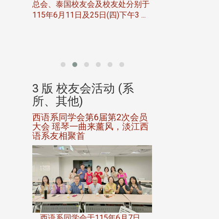
总会、泰国校友会及校友处分别于
7日(日)
115年6月11日及25日(四)下午3 ...
务中心
北加州校友会于115
开115
晚，参加由北加州
联合会在Foster Ci ..
(系
3 版 校友会活动 (系
3 版 校友会
所、其他)
所、其他)
进会第2
西语系同学会第6届第2次会员
第一届淡韵杯歌
大会 瑶琴一曲来薰风，淡江西
赛公开抽籤 落
语系友相聚首
正、公开竞赛精
一次会员
在台北校
西语系同学会于115年6月7日