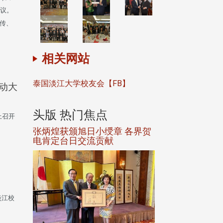
会议。
宣传、
相关网站
泰国淡江大学校友会【FB】
动大
头版 热门焦点
头版 热门焦
上召开
选案报部
张炳煌获颁旭日小绶章 各界贺
观势汇天下校友
聘范巽绿
电肯定台日交流贡献
淡江校