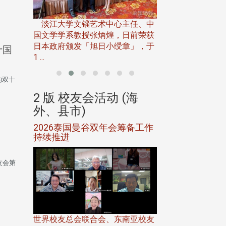
淡江大学推广教育处
13日(六)举办「
淡江大学文锱艺术中心主任、中
届开学典礼暨共识营，
15)年7
国文学学系教授张炳煌，日前荣获
事会于6月
日本政府颁发「旭日小绶章」，于
十国
1 ...
行的双十
(海
2 版 校友会活动 (海
2 版 校友会
外、县市)
外、县市)
5年年中
2026泰国曼谷双年会筹备工作
北加州校友会参
116年
持续推进
仲夏舞会 牛仔之
下届世界
欢
校友会第
世界校友总会联合会、东南亚校友