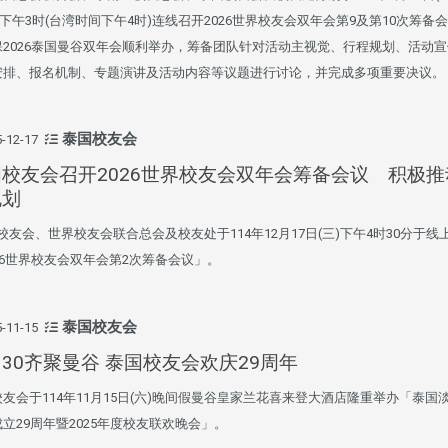
)下午3时(台湾时间下午4时)连线召开2026世界校友会双年会第9及第10次筹备
保2026泰国曼谷双年会顺利举办，筹备团队针对活动主视觉、行程规划、活动
安排、报名机制、专题演讲及活动内容等议题进行讨论，并完成多项重要决议。
泰国校友会
-12-17
校友会召开2026世界校友会双年会筹备会议 积极推
规划
头版 热门焦点
头版 热门焦点
友会、世界校友会联合总会及校友处于114年12月17日(三)下午4时30分于线
26世界校友会双年会第2次筹备会议」。
处
校友处新任执行长武士戎上
淡江大学董事会议改
念
任 携手校友共创淡江新里程
聘任许辉煌为校长 新
董事
泰国校友会
-11-15
30齐聚曼谷 泰国校友会欢庆29周年
友会于114年11月15日(六)晚间假曼谷皇家兰花喜来登大酒店隆重举办「泰国
立29周年暨2025年度校友联欢晚会」。