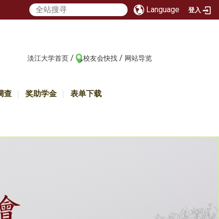
Language
登入
/
/
:::
淡江大学首页
校友会快找
网站导览
调查
奖助学金
表单下载