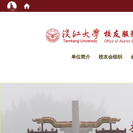
:::
单位简介
校友会组织