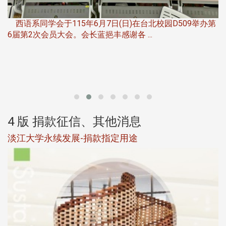
，
西语系同学会于115年6月7日(日)在台北校园D509举办第
6届第2次会员大会。会长蓝挹丰感谢各 ...
第
4 版 捐款征信、其他消息
淡江大学永续发展-捐款指定用途