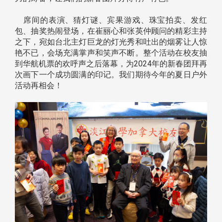
席间的表演、猜灯谜、宾果游戏、珠宝拍卖、发红
包、抽奖热闹登场，在崔丽心和张英仲顾问的精彩主持
之下，宛如台北主灯巨龙的灯光秀和吐出的烟雾让人惊
艳不已，会场充满掌声和笑声不断。整个活动在校友抽
到华航机票的欢呼声之后落幕，为2024年的新春团拜再
次画下一个成功圆满的印记。我们期待今年的夏日户外
活动再相会！