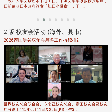
淡江大学文锱艺术中心主任、中国文学学系教授张炳煌，
日前荣获日本政府颁发「旭日小绶章」，于1 ...
董
2 版 校友会活动 (海外、县市)
选
2026泰国曼谷双年会筹备工作持续推进
5
世界校友总会联合会、东南亚校友总会、泰国校友会及校友
服
处分别于115年6月11日及25日(四)下午3 ...