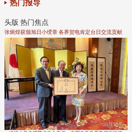
热门报导
头版 热门焦点
新
张炳煌获颁旭日小绶章 各界贺电肯定台日交流贡献
淡
下