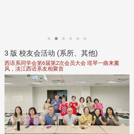
北
大
3 版 校友会活动 (系所、其他)
西语系同学会第6届第2次会员大会 瑶琴一曲来薰
风，淡江西语系友相聚首