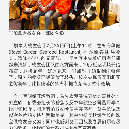
◎加拿大校友会干部团合影
加拿大校友会于2月25日(日)上午11时，在粤海华庭
(Royal Garden Seafood Restaurant)举办新春团拜餐
会，适逢小过年的元宵节。一早空气中夹着细雨游丝闻
起来清新，校友会团队由八方而来，10点抵达现场开始
布置，迎接龙年，好运龙来！11点钟开始报到雨就停
了，窗外的樱花已经绽放了枝头。校友眷属贵宾们相互
道贺新年，此起彼落的笑声和拥抱充满了整个会场。
会长蔡明娟开场致词，首先欢迎驻温哥华办事处处长
刘立欣、侨委会组长陈碧莲以及中华航空公司温哥华总
经理张邱骅，和所有的校友眷属共襄盛举。蔡会长诚挚
感谢各位的支持与赞助奖品，其中包括吴秋煌学长的珠
宝供校友会义卖；同时也感谢义工团队及眷属们尽心尽
力的筹备，让我们的新春团拜办得有声有色。