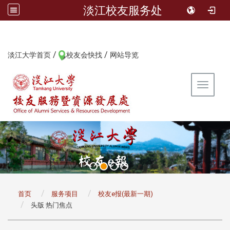
淡江校友服务处
/
/
:::
淡江大学首页
校友会快找
网站导览
Toggle 
:::
首页
服务项目
校友e报(最新一期)
头版 热门焦点