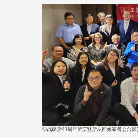
◎战略所41周年所庆暨所友回娘家餐会合影(