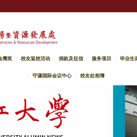
金鹰奖
校友返校活动
捐款及征信
服务项目
毕业生
守谦国际会议中心
校友处相簿