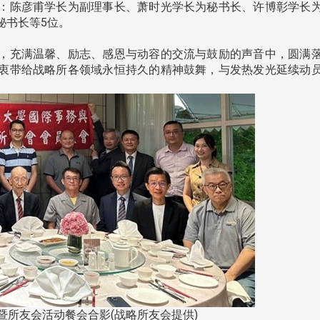
：陈彦甫学长为副理事长、萧时光学长为秘书长、许博彰学长
语系友相聚首
正、公开竞赛精神
秘书长等5位。
充满温馨、励志、感恩与动容的交流与鼓励的声音中，圆满
衷带给战略所各领域永恒持久的精神鼓舞，与发热发光延续动
会员
校
西语系同学会于115年6月7日
发
(日)在台北校园D509举办第6届第2
次会员大会。会长蓝挹丰感谢各 ...
由社团法人淡江大学系
合总会主办的「淡江大学
韵杯歌唱大赛」，于115年6月
消
4 版 捐款征信、其他消
4 版 捐款征信
息
息
淡江大学永续发展-捐款指定用
校友个人资料保护声
暨所友会活动餐会合影(战略所友会提供)