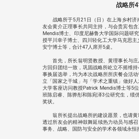
友处新任执行长武士戎上
淡江大学董事会议改选案报
战略所
 携手校友共创淡江新里程
聘任许辉煌为校长 新聘范巽
董事
战略所于5月21日（日）在上海乡村济南
友会黄介正理事长共同主持，与会贵宾包含系
Mendis博士、印度尼赫鲁大学国际问题
授平川幸子博士、四川轻化工大学马克思主义学
安宁博士等，合计47人席开5桌。
首先，所长翁明贤教授、黄理事长与庄总
方回归团结一致，巩固战略所屹立不摇维持
江大学于115年7月30日(四)举
事换届选举，均为本次战略所所庆餐会活动
布达暨单位主管交接典礼。115
本校校长葛焕昭将于今(115)
立「国家之干城」与「学术之重镇」做好人
年度校友服务暨资源发展 ...
月31日(五)任期届满。董事会于
大学客座访问教授Patrick Mendis
24日(三)下午5时 ...
班陈启睿、陈骅彤和陈宛泽3位研究生，绩
奖状。
翁所长提出战略所的建设愿景，也请黄理
 版 校友会活动 (海
2 版 校友会活动 (海
透过所友会的精神鼓舞延续热力动员与感召
外、县市)
外、县市)
事务、战略、国防与安全的学术各领域永恒
中市校友会拜会卢秀燕市
南加州校友会召开115年年