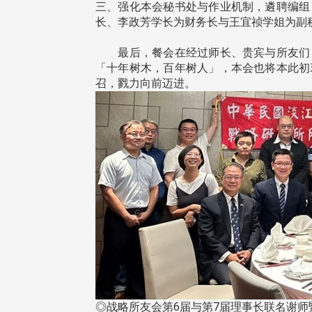
三、强化本会秘书处与作业机制，遴聘编组
长、李政芳学长为财务长与王宜祯学姐为副
最后，餐会在经过师长、贵宾与所友们，
「十年树木，百年树人」，本会也将本此初
召，戮力向前迈进。
跨业合作协进会第二届第一次
港校友会前会长叶雅琴学姐与
大会于6月5日下午7时，在台北
天宝学长一家，于115年6月4日
园D508室举行，本校潘伯申研
四)返校拜访校友处，受到校友 ...
长、 ...
4 版 捐款征信、其他消
4 版 捐款征信、其他
息
息
迎使用「淡江大学校园征才
捐款芳名录
◎战略所友会第6届与第7届理事长联名谢师