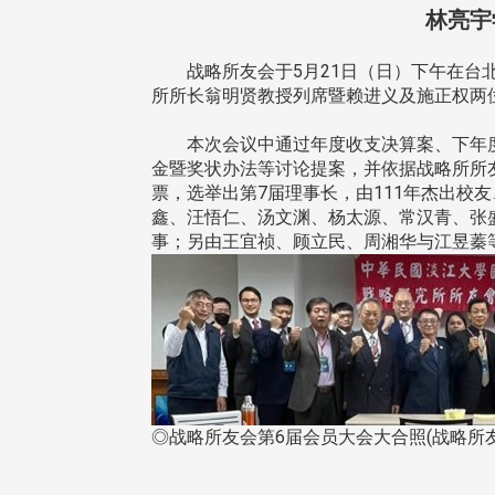
林亮宇
战略所友会于5月21日（日）下午在台北
所所长翁明贤教授列席暨赖进义及施正权两
本次会议中通过年度收支决算案、下年度
金暨奖状办法等讨论提案，并依据战略所所
票，选举出第7届理事长，由111年杰出校
鑫、汪悟仁、汤文渊、杨太源、常汉青、张
事；另由王宜祯、顾立民、周湘华与江昱蓁
◎战略所友会第6届会员大会大合照(战略所
头版 热门焦点
头版 热门焦点