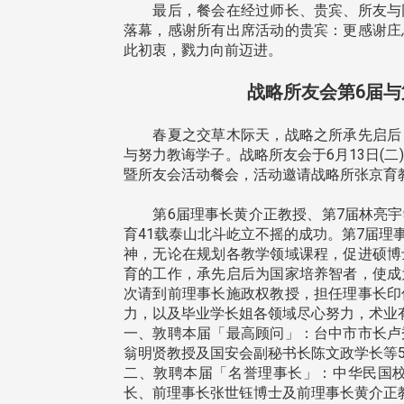
 校友交流智慧治理凝聚向
理事会议 许宗由当选116
最后，餐会在经过师长、贵宾、所友与同
力
会长 并获授权承办下届世
落幕，感谢所有出席活动的贵宾：更感谢庄
校友双年会
此初衷，戮力向前迈进。
战略所友会第6届与
春夏之交草木际天，战略之所承先启后，
与努力教诲学子。战略所友会于6月13日(
暨所友会活动餐会，活动邀请战略所张京育教
南加州校友会于115年6月27日(
中市校友会于115年6月24日
在美国洛杉矶华侨文教服务中
第6届理事长黄介正教授、第7届林亮宇
三)举办拜会台中市政府活动。参
（洛侨文化中心）会议室召开11
育41载泰山北斗屹立不摇的成功。第7届
团由母校战略所所长李大中、 ...
...
神，无论在规划各教学领域课程，促进硕博
育的工作，承先启后为国家培养智者，使成
次请到前理事长施政权教授，担任理事长印
力，以及毕业学长姐各领域尽心努力，术业
 版 校友会活动 (系
3 版 校友会活动 (系
一、敦聘本届「最高顾问」：台中市市长卢
所、其他)
所、其他)
翁明贤教授及国安会副秘书长陈文政学长等
二、敦聘本届「名誉理事长」：中华民国
校友来访】香港校友会前会
邱孝贤接任跨业合作协进会
长、前理事长张世钰博士及前理事长黄介正
叶雅琴、杜天宝学长
届理事长