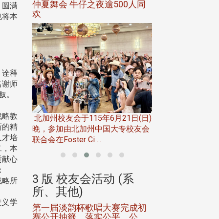
00人同
，圆满
也将本
、诠释
名谢师
叙。
华东校友会于115年6月10日(三)
台北市校友会于6月
至16日(二)，27名校友夥伴一同前
「新店瑠公圳知性
战略教
21日(日)
往中国宁夏省参访，活 ...
领队温明正学长与
所的精
专校友会
姐的精 ...
人才培
二，本
贡献心
：
(系
3 版 校友会活动 (系
3 版 校友会
战略所
所、其他)
所、其他)
进义学
赛完成初
中文系友会举办62年毕业同学
电机系友会第3届
平、公
会
会议暨系友论坛