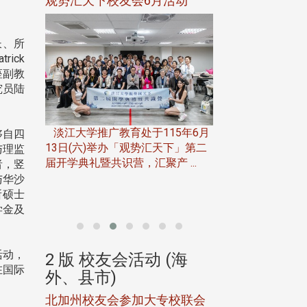
活动
精准健康学院2研究所成立联合
政治大学主任秘
校友会 黄维祥荣任理事长
参访校友处 深
流共享实务经验
长、所
ick
座副教
究员陆
15年6月
够自四
淡江大学精准健康学院高龄健康
天下」第二
与理监
管理学研究所与智慧照护产业学研
 ...
者，竖
政治大学主任秘书
究所，于115年6月3日(三)在兰 ...
与华沙
曾守正，于115年6
所硕士
治大学校友服务相关同
学金及
活动，
(海
2 版 校友会活动 (海
2 版 校友会
在国际
外、县市)
外、县市)
专校联会
华东校友会6月活动
台北市校友会6