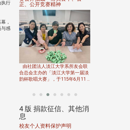
为执行
落幕，
员与感
六月中旬，中文系62年毕业近30
位同学在淡水举办两天一夜的同学
会，让这群年近八十的老同学们重
淡江大学电子与电机
所友会联
...
年6月28日在台北
第一届淡
「无人科技与前瞻
11 ...
别邀请 ...
、其他消
4 版 捐款征信、其他消
4 版 捐款
息
息
明
欢迎订阅校友e报！
欢迎使用「淡江