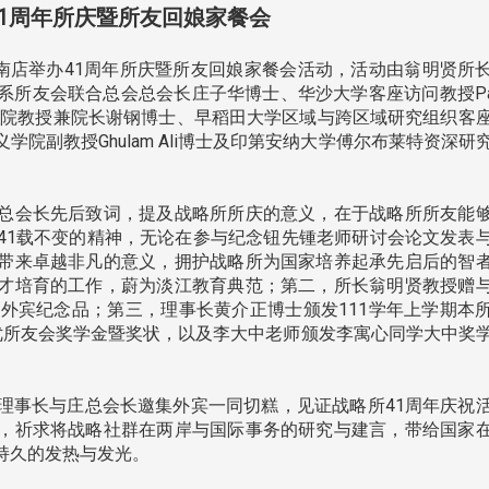
部
张炳煌获颁旭日小绶章 各界贺
观势汇天下校友会6月
41周年所庆暨所友回娘家餐会
绿
电肯定台日交流贡献
店举办41周年所庆暨所友回娘家餐会活动，活动由翁明贤所
所友会联合总会总会长庄子华博士、华沙大学客座访问教授Patr
研究院教授兼院长谢钢博士、早稻田大学区域与跨区域研究组织客
院副教授Ghulam Ali博士及印第安纳大学傅尔布莱特资深研
淡江大学推广教育处于1
会长先后致词，提及战略所所庆的意义，在于战略所所友能
13日(六)举办「观势汇
41载不变的精神，无论在参与纪念钮先锺老师研讨会论文发表
淡江大学文锱艺术中心主任、中
届开学典礼暨共识营，汇聚产
带来卓越非凡的意义，拥护战略所为国家培养起承先启后的智
年7
国文学学系教授张炳煌，日前荣获
才培育的工作，蔚为淡江教育典范；第二，所长翁明贤教授赠
6月
日本政府颁发「旭日小绶章」，于
博士等5位外宾纪念品；第三，理事长黄介正博士颁发111学年上学期本
1 ...
优所友会奖学金暨奖状，以及李大中老师颁发李寓心同学大中奖
事长与庄总会长邀集外宾一同切糕，见证战略所41周年庆祝
2 版 校友会活动 (海
2 版 校友会活动 
，祈求将战略社群在两岸与国际事务的研究与建言，带给国家
外、县市)
外、县市)
持久的发热与发光。
中
2026泰国曼谷双年会筹备工作
北加州校友会参加大