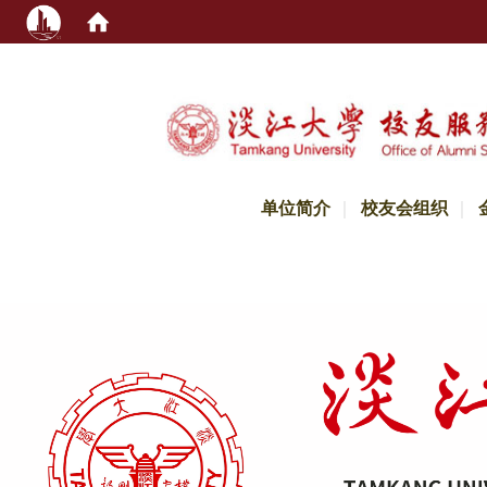
:::
单位简介
校友会组织