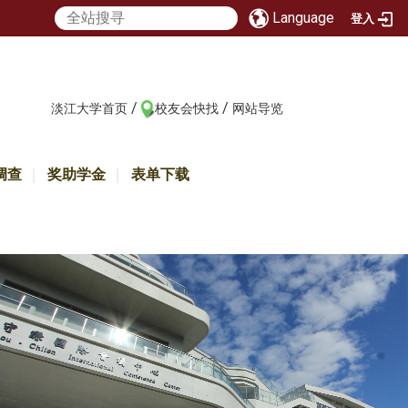
Language
登入
/
/
:::
淡江大学首页
校友会快找
网站导览
调查
奖助学金
表单下载