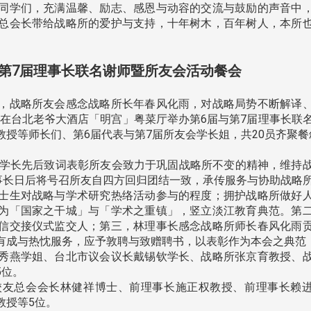
年
持续推进
仲夏舞会 牛仔之夜逾5
学们，充满温馨、励志、感恩与动容的交流与鼓励的声音中
界
欢
总会长带给战略所的爱护与支持，十年树木，百年树人，本所
第7届理事长联名谢师暨所友会活动餐会
战略所友会感念战略所长年春风化雨，对战略局势不断解译
世界校友总会联合会、东南亚校友
二)在台北老爷大酒店「明宫」粤菜厅举办第6届与第7届理事长联
总会、泰国校友会及校友处分别于
授等师长们、第6届代表与第7届所友会学长姐，共20员齐聚餐
日)
115年6月11日及25日(四)下午3 ...
心
学长先后致词表彰所友会致力于巩固战略所不变的精神，维持
北加州校友会于115年6月
5
理事长日后将号召所友自四方回归团结一致，承传服务与协助战略
晚，参加由北加州中国大
士生对战略与学术研究热络活动参与的程度；拥护战略所做好
联合会在Foster Ci ...
为「国家之干城」与「学术之重镇」，竖立淡江教育典范。第
信交接仪式监交人；第三，林理事长感念战略所师长春风化雨
有成与热忱服务，应予敦聘与致赠聘书，以表彰作为本会之典范
3 版 校友会活动 (系
3 版 校友会活动 
秀燕学姐、台北市议会议长戴锡钦学长、战略所张京育教授、
所、其他)
所、其他)
5位。
校友总会会长林健祥博士、前理事长施正权教授、前理事长赖
第2
西语系同学会第6届第2次会员
第一届淡韵杯歌唱大
教授等5位。
大会 瑶琴一曲来薰风，淡江西
赛公开抽籤 落实公