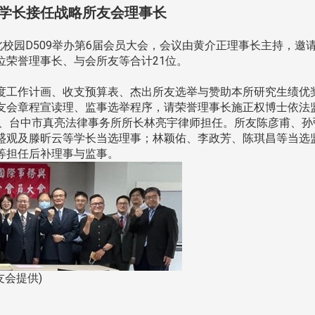
学长接任战略所友会理事长
校园D509举办第6届会员大会，会议由黄介正理事长主持，邀
位荣誉理事长、与会所友等合计21位。
工作计画、收支预算表、杰出所友选举与赞助本所研究生绩优
友会章程宣读理、监事选举程序，请荣誉理事长施正权博士依法
友、台中市真亮法律事务所所长林亮宇律师担任。所友陈彦甫、孙
盛观及滕昕云等学长当选理事；林颖佑、李政芳、陈琪昌等当选
等担任后补理事与监事。
友会提供)
头版 热门焦点
头版 热门焦点