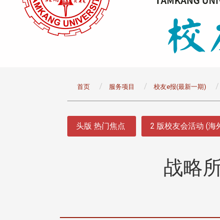
:::
首页
服务项目
校友e报(最新一期)
:::
头版 热门焦点
2 版校友会活动 (海
战略所