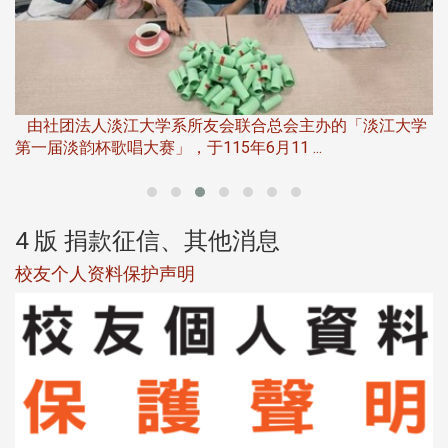
第
夜
由社团法人淡江大学系所友会联合总会主办的「淡江大学
第一届淡韵杯歌唱大赛」，于115年6月11 ...
4 版 捐款征信、其他消息
校友个人资料保护声明