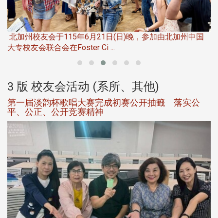
华
北加州校友会于115年6月21日(日)晚，参加由北加州中国
伴
大专校友会联合会在Foster Ci ...
3 版 校友会活动 (系所、其他)
第一届淡韵杯歌唱大赛完成初赛公开抽籤 落实公
平、公正、公开竞赛精神