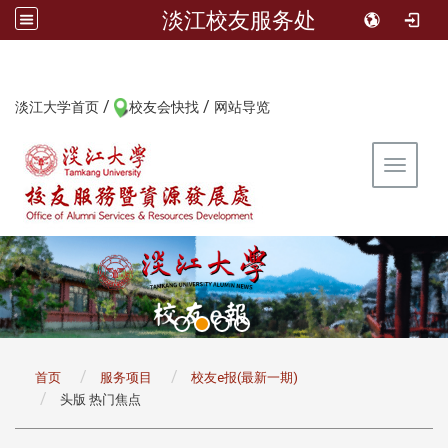
淡江校友服务处
/
/
:::
淡江大学首页
校友会快找
网站导览
Toggle 
:::
首页
服务项目
校友e报(最新一期)
头版 热门焦点