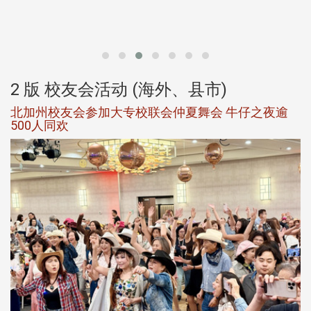
，
产
2 版 校友会活动 (海外、县市)
北加州校友会参加大专校联会仲夏舞会 牛仔之夜逾
500人同欢
友