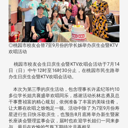
◎桃园市校友会替7至9月份的学长姊举办庆生会暨KTV
欢唱活动
桃园市校友会生日庆生会暨KTV欢唱会活动于7月14
日（日）中午12时至16时30分止，在桃园市民生路举
办生日庆生会暨KTV欢唱会活动。
本次为第三季的庆生活动，包含理事长许孟纪等约10
多位学长姐共襄盛举欢唱同乐，感谢活动长林志勇及总
干事曹祯富的精心规划，依例准备了丰富的美味佳肴，
让大夥在欢唱之馀饱足一顿。活动中除了为7至9月份寿
星进行生日快乐歌庆生，也预告8月底将举办新生暨家
长座谈会暨理监事会议，届时也欢迎学长姐们一同来参
与。最后在欢愉的气氛下期待次月再相见。