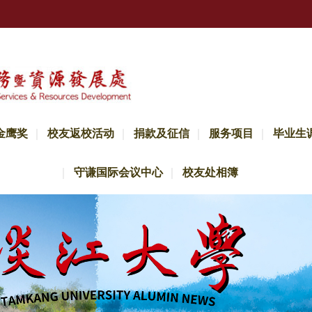
金鹰奖
校友返校活动
捐款及征信
服务项目
毕业生
守谦国际会议中心
校友处相簿