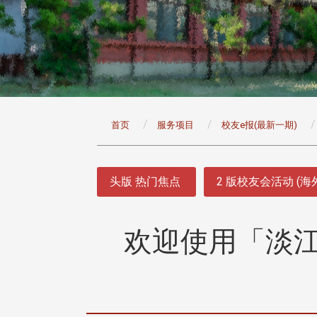
:::
首页
服务项目
校友e报(最新一期)
:::
头版 热门焦点
2 版校友会活动 (海
欢迎使用「淡