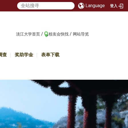
Language
登入
/
/
:::
淡江大学首页
校友会快找
网站导览
调查
奖助学金
表单下载