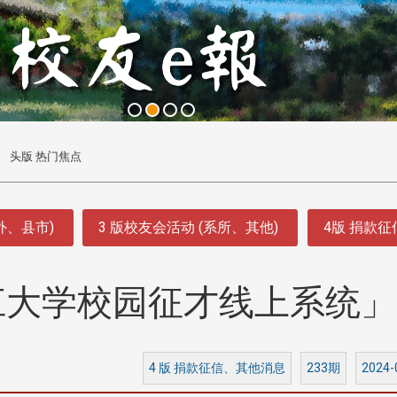
头版 热门焦点
外、县市)
3 版校友会活动 (系所、其他)
4版 捐款
江大学校园征才线上系统」
4 版 捐款征信、其他消息
233期
2024-