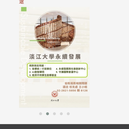
途
母校配合「个人资
行，并导入个资管
个人资料应尽善良
并于母校 ...