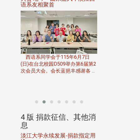
语系友相聚首
正、公开竞赛精
一次会员
在台北校
西语系同学会于115年6月7日
伯申研发
(日)在台北校园D509举办第6届第2
次会员大会。会长蓝挹丰感谢各 ...
由社团法人淡江大
合总会主办的「淡
韵杯歌唱大赛」，于11
、其他消
4 版 捐款征信、其他消
4 版 捐款
息
息
淡江大学永续发展-捐款指定用
校友个人资料保