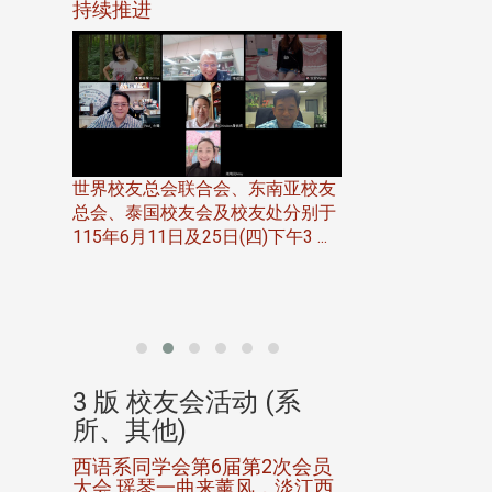
116年
持续推进
仲夏舞会 牛仔之
下届世界
欢
世界校友总会联合会、东南亚校友
总会、泰国校友会及校友处分别于
7日(日)
115年6月11日及25日(四)下午3 ...
务中心
北加州校友会于115
开115
晚，参加由北加州
联合会在Foster Ci ..
(系
3 版 校友会活动 (系
3 版 校友会
所、其他)
所、其他)
进会第2
西语系同学会第6届第2次会员
第一届淡韵杯歌
大会 瑶琴一曲来薰风，淡江西
赛公开抽籤 落