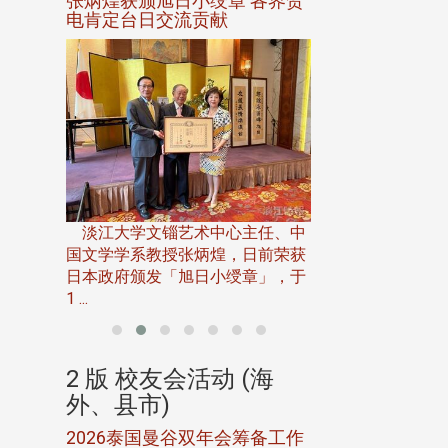
选案报部
张炳煌获颁旭日小绶章 各界贺
观势汇天下校友
聘范巽绿
电肯定台日交流贡献
淡江大学推广教育处
13日(六)举办「
淡江大学文锱艺术中心主任、中
届开学典礼暨共识营，
15)年7
国文学学系教授张炳煌，日前荣获
事会于6月
日本政府颁发「旭日小绶章」，于
1 ...
(海
2 版 校友会活动 (海
2 版 校友会
外、县市)
外、县市)
5年年中
2026泰国曼谷双年会筹备工作
北加州校友会参