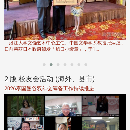
淡
下
淡江大学文锱艺术中心主任、中国文学学系教授张炳煌，
日前荣获日本政府颁发「旭日小绶章」，于1 ...
董
2 版 校友会活动 (海外、县市)
选
2026泰国曼谷双年会筹备工作持续推进
5