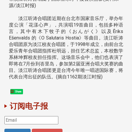
源/淡江时报)
淡江听涛合唱团近期在台北市国家音乐厅，举办年
度公演「花漾心声」，共演唱19首曲目，包括多种语
言，其中有木下牧子的《おんがく》以及Ēriks
Ešenvalds 的《O Salutaris Hostia》等曲目。淡江听涛
合唱团原为淡江校友合唱团，于1998年成立，由前台北
爱乐青年合唱团指挥杜明远，担任艺术总监，本校数学
系林坤辉校友担任指挥。这场音乐会中，他们也表演了
即将在7月份到峇里岛，参加第2届亚洲合唱大奖赛的曲
目。淡江听涛合唱团更是台湾今年唯一唱进国际赛，将
代表台湾出征的队伍。(摘自1162期淡江时报)
Share
订阅电子报