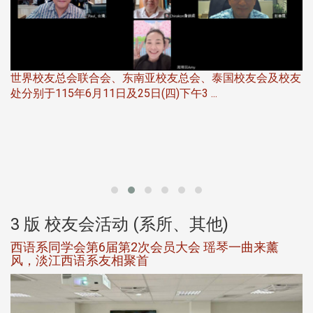
世界校友总会联合会、东南亚校友总会、泰国校友会及校友
服
处分别于115年6月11日及25日(四)下午3 ...
北
大
3 版 校友会活动 (系所、其他)
西语系同学会第6届第2次会员大会 瑶琴一曲来薰
风，淡江西语系友相聚首