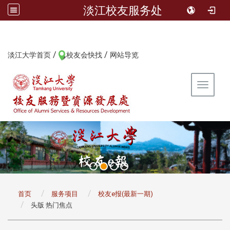
淡江校友服务处
/
/
:::
淡江大学首页
校友会快找
网站导览
Toggle 
:::
首页
服务项目
校友e报(最新一期)
头版 热门焦点