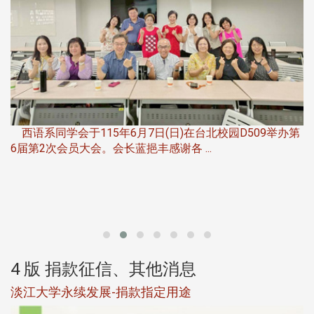
，
西语系同学会于115年6月7日(日)在台北校园D509举办第
6届第2次会员大会。会长蓝挹丰感谢各 ...
第
4 版 捐款征信、其他消息
淡江大学永续发展-捐款指定用途