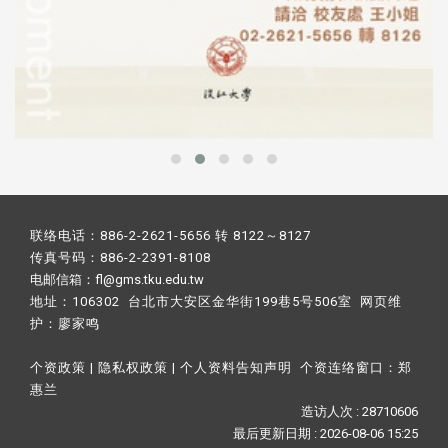
联络电话：886-2-2621-5656 转 8122～8127
传真号码：886-2-2391-8108
电邮信箱：fl@gms.tku.edu.tw
地址：106302 台北市大安区金华街199巷5号506室 网页维
护：
廖家鸣​
个资政策
|
隐私权政策
|
个人资料告知声明
个资连络窗口：
郑
惠兰
造访人次 : 28710606
最后更新日期 :
2026-08-06 15:25