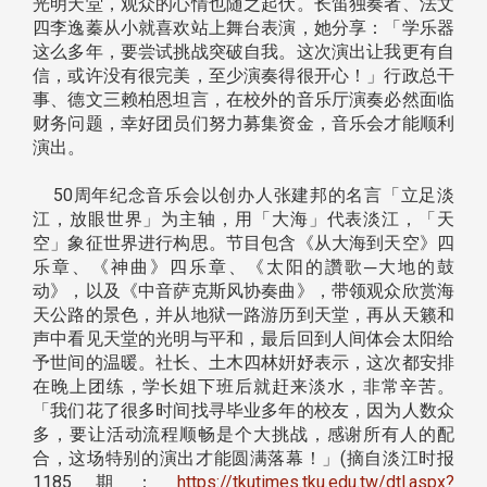
光明天堂，观众的心情也随之起伏。长笛独奏者、法文
四李逸蓁从小就喜欢站上舞台表演，她分享：「学乐器
这么多年，要尝试挑战突破自我。这次演出让我更有自
信，或许没有很完美，至少演奏得很开心！」行政总干
事、德文三赖柏恩坦言，在校外的音乐厅演奏必然面临
财务问题，幸好团员们努力募集资金，音乐会才能顺利
演出。
50周年纪念音乐会以创办人张建邦的名言「立足淡
江，放眼世界」为主轴，用「大海」代表淡江，「天
空」象征世界进行构思。节目包含《从大海到天空》四
乐章、《神曲》四乐章、《太阳的讚歌─大地的鼓
动》，以及《中音萨克斯风协奏曲》，带领观众欣赏海
天公路的景色，并从地狱一路游历到天堂，再从天籁和
声中看见天堂的光明与平和，最后回到人间体会太阳给
予世间的温暖。社长、土木四林姸妤表示，这次都安排
在晚上团练，学长姐下班后就赶来淡水，非常辛苦。
「我们花了很多时间找寻毕业多年的校友，因为人数众
多，要让活动流程顺畅是个大挑战，感谢所有人的配
合，这场特别的演出才能圆满落幕！」(摘自淡江时报
1185期：
https://tkutimes.tku.edu.tw/dtl.aspx?