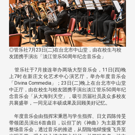
◎管乐社7月23日(二)在台北市中山堂，由在校生与校
友团携手演出「淡江管乐50周年纪念音乐会」
管乐社于7月接连举办两场大型音乐会，11日(四)晚
上7时在新庄文化艺术中心演艺厅，举办年度音乐会
「Divina Commedia」；23日(二)晚上在台北市中山堂
中正厅，由在校生与校友团携手演出淡江管乐50周年纪
念音乐会「从大海到天空」，吸引历届社员及众多校友
共襄盛举，一同见证丰硕成果及回顾美好记忆。
年度音乐会由指挥宋秉恩与学生指挥、日文四陈传旻
带领团员演出6首曲目，以但丁的《神曲》为主题贯穿
整场音乐会，透过音乐的推进，从阴险地狱慢慢飞升至