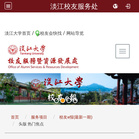
淡江校友服务处
/
/
:::
淡江大学首页
校友会快找
网站导览
Toggle 
:::
首页
服务项目
校友e报(最新一期)
头版 热门焦点