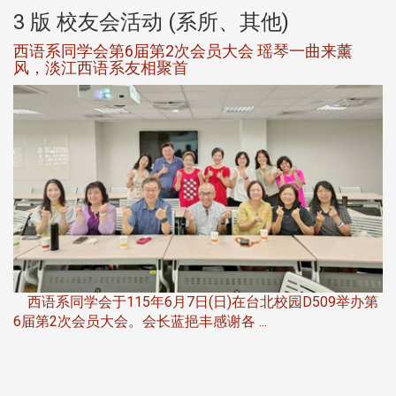
3 版 校友会活动 (系所、其他)
西语系同学会第6届第2次会员大会 瑶琴一曲来薰
风，淡江西语系友相聚首
，
西语系同学会于115年6月7日(日)在台北校园D509举办第
6届第2次会员大会。会长蓝挹丰感谢各 ...
第