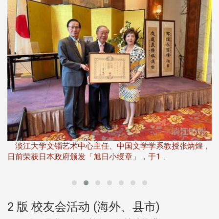
淡
下
淡江大学文锱艺术中心主任、中国文学学系教授张炳煌，
日前荣获日本政府颁发「旭日小绶章」，于1 ...
董
2 版 校友会活动 (海外、县市)