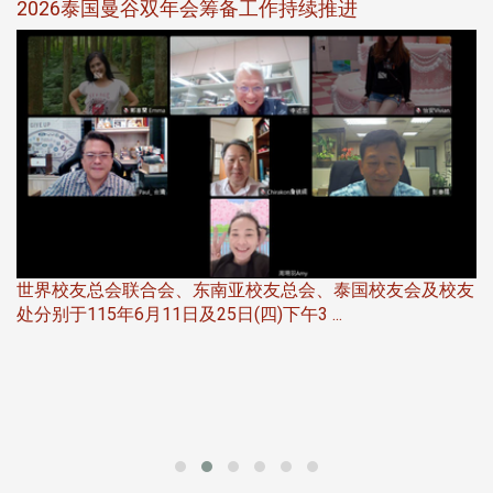
选
2026泰国曼谷双年会筹备工作持续推进
5
世界校友总会联合会、东南亚校友总会、泰国校友会及校友
服
处分别于115年6月11日及25日(四)下午3 ...
北
大