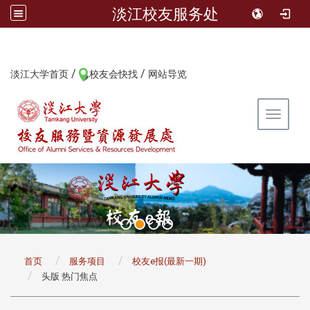
淡江校友服务处
/
/
:::
淡江大学首页
校友会快找
网站导览
Toggle 
:::
首页
服务项目
校友e报(最新一期)
头版 热门焦点