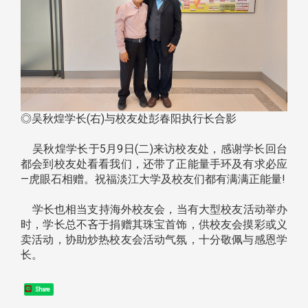
◎吴秋煌学长(右)与校友处彭春阳执行长合影
吴秋煌学长于5月9日(二)来访校友处，感谢学长回台
都会到校友处看看我们，还带了正能量手环及有求必应
—虎眼石相赠。祝福淡江大学及校友们都有满满正能量!
学长也相当支持海外校友会，当有大型校友活动举办
时，学长总不吝于捐赠其珠宝首饰，供校友会摸彩或义
卖活动，协助炒热校友会活动气氛，十分敬佩与感恩学
长。
Share