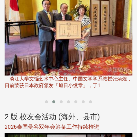
淡
下
淡江大学文锱艺术中心主任、中国文学学系教授张炳煌，
日前荣获日本政府颁发「旭日小绶章」，于1 ...
董
2 版 校友会活动 (海外、县市)
选
2026泰国曼谷双年会筹备工作持续推进
5