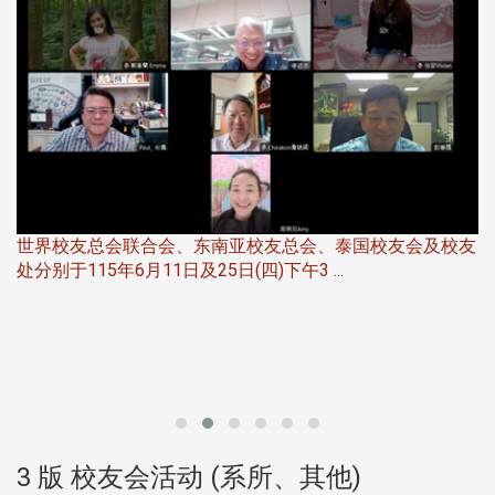
世界校友总会联合会、东南亚校友总会、泰国校友会及校友
服
处分别于115年6月11日及25日(四)下午3 ...
北
大
3 版 校友会活动 (系所、其他)