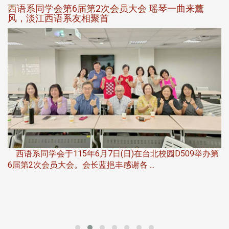
西语系同学会第6届第2次会员大会 瑶琴一曲来薰
风，淡江西语系友相聚首
，
西语系同学会于115年6月7日(日)在台北校园D509举办第
6届第2次会员大会。会长蓝挹丰感谢各 ...
第