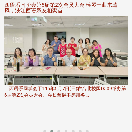
西语系同学会第6届第2次会员大会 瑶琴一曲来薰
风，淡江西语系友相聚首
，
西语系同学会于115年6月7日(日)在台北校园D509举办第
6届第2次会员大会。会长蓝挹丰感谢各 ...
第