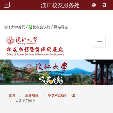
淡江校友服务处
/
/
:::
淡江大学首页
校友会快找
网站导览
Toggle 
:::
首页
服务项目
校友e报(最新一期)
头版 热门焦点