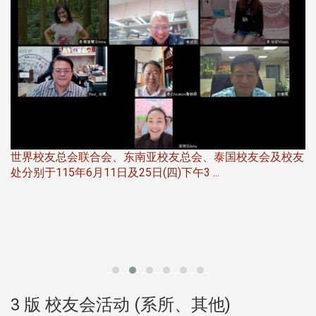
世界校友总会联合会、东南亚校友总会、泰国校友会及校友
服
处分别于115年6月11日及25日(四)下午3 ...
北
大
3 版 校友会活动 (系所、其他)