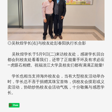
◎吴秋煌学长(右)与校友处彭春阳执行长合影
吴秋煌学长于5月9日(二)来访校友处，感谢学长回台
都会到校友处看看我们，还带了正能量手环及有求必应
—虎眼石相赠。祝福淡江大学及校友们都有满满正能量!
学长也相当支持海外校友会，当有大型校友活动举办
时，学长总不吝于捐赠其珠宝首饰，供校友会摸彩或义
卖活动，协助炒热校友会活动气氛，十分敬佩与感恩学
长。
Share