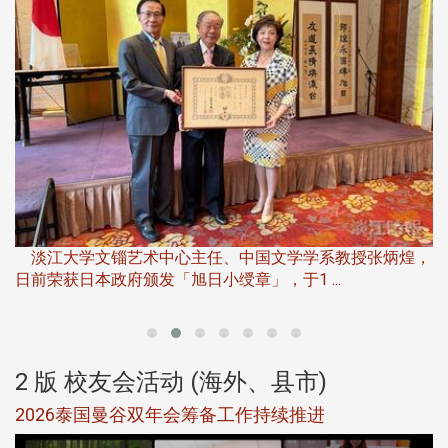
淡
下
淡江大学文锱艺术中心主任、中国文学学系教授张炳煌，
日前荣获日本政府颁发「旭日小绶章」，于1 ...
董
2 版 校友会活动 (海外、县市)
选
2026泰国曼谷双年会筹备工作持续推进
5