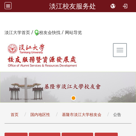
淡江校友服务处
/
/
:::
淡江大学首页
校友会快找
网站导览
Toggle 
:::
首页
国内地区性
基隆市淡江大学校友会
公告
:::