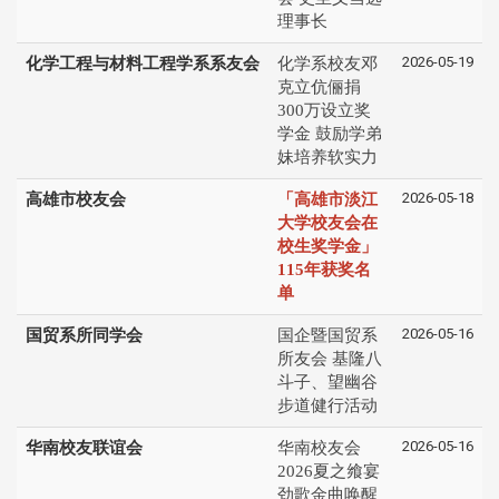
理事长
2026-05-19
化学工程与材料工程学系系友会
化学系校友邓
克立伉俪捐
300万设立奖
学金 鼓励学弟
妹培养软实力
2026-05-18
高雄市校友会
「高雄市淡江
大学校友会在
校生奖学金」
115年获奖名
单
2026-05-16
国贸系所同学会
国企暨国贸系
所友会 基隆八
斗子、望幽谷
步道健行活动
2026-05-16
华南校友联谊会
华南校友会
2026夏之飨宴
劲歌金曲唤醒