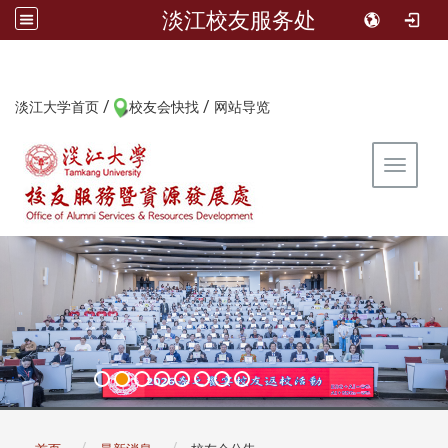
淡江校友服务处
/
/
:::
淡江大学首页
校友会快找
网站导览
Toggle 
:::