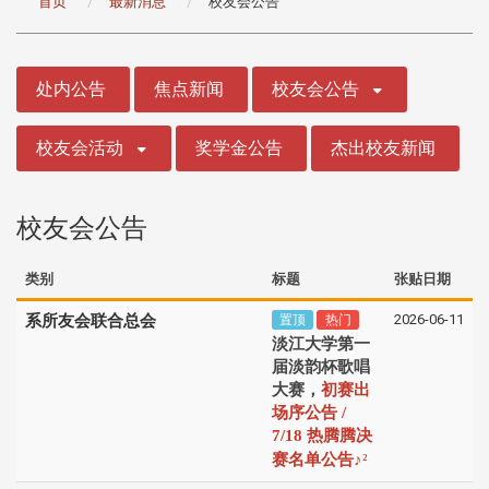
首页
最新消息
校友会公告
:::
处内公告
焦点新闻
校友会公告
校友会活动
奖学金公告
杰出校友新闻
校友会公告
类别
标题
张贴日期
2026-06-11
系所友会联合总会
置顶
热门
淡江大学第一
届淡韵杯歌唱
大赛，
初赛出
场序公告 /
7/18 热腾腾决
♪
赛名单公告
²