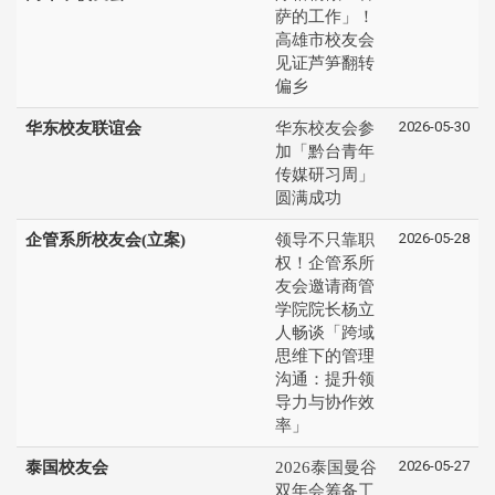
萨的工作」！
高雄市校友会
见证芦笋翻转
偏乡
2026-05-30
华东校友联谊会
华东校友会参
加「黔台青年
传媒研习周」
圆满成功
2026-05-28
企管系所校友会(立案)
领导不只靠职
权！企管系所
友会邀请商管
学院院长杨立
人畅谈「跨域
思维下的管理
沟通：提升领
导力与协作效
率」
2026-05-27
泰国校友会
2026泰国曼谷
双年会筹备工