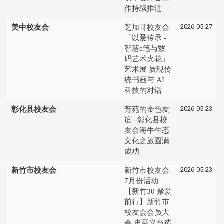
作持续推进
2026-05-27
美中校友会
芝加哥校友会
「以爱传承 -
智慧e笔与数
码艺术火花」
艺术展 展现传
统书画与 AI
科技的对话
2026-05-23
彰化县校友会
芳苑的金色友
谊─彰化县校
友会海牛生态
文化之旅圆满
成功
2026-05-23
新竹市校友会
新竹市校友会
7月份活动
【新竹30 聚爱
前行】新竹市
校友会会员大
会 史至义当选