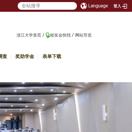
Language
登入
/
/
:::
淡江大学首页
校友会快找
网站导览
调查
奖助学金
表单下载