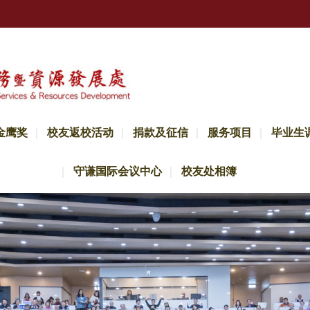
金鹰奖
校友返校活动
捐款及征信
服务项目
毕业生
守谦国际会议中心
校友处相簿